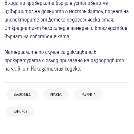
В хода на проверката бързо е установено, че
извършител на деянието е местен жител, познат на
инспекторите от Детска педагогическа стая.
Откраднатият велосипед е намерен и впоследствие
върнат на собственичката.
Материалите по случая са докладвани в
прокуратурата с оглед прилагане на разпоредбите
на чл. 61 от Наказателния кодекс.
07 авг
Кюстендил
Крими
ВЕЛОСИПЕД
КРАЖБА
РАЗКРИТА
Монети за 100 евро изчезнаха от
05 авг
България
закусвалня в Кюстендил – полицията
САМОКОВ
05 авг
Самоков
Полицията в Пловдив гони това нещо,
бързо откри извършителя
04 авг
Самоков
05 авг
Кюстендил
Крими
Боровец празнува 130 години с музика,
мъж го карал с превишена скорост
04 авг
Стотици миряни посрещнаха
Благоевград
Крими
Кюстендилец благодари на полицаи за
спорт и забавления за цялото семейство