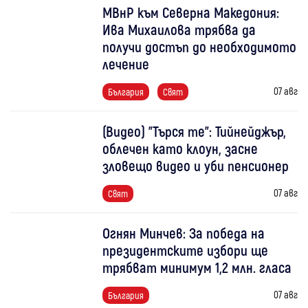
МВнР към Северна Македония:
Ива Михаилова трябва да
получи достъп до необходимото
лечение
07 авг
България
Свят
(Видео) "Търся те": Тийнейджър,
облечен като клоун, засне
зловещо видео и уби пенсионер
07 авг
Свят
Огнян Минчев: За победа на
президентските избори ще
трябват минимум 1,2 млн. гласа
07 авг
България