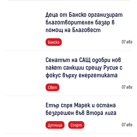
Деца от Банско организират
благотворителен базар в
помощ на Благовест
07 авг
Банско
Сенатът на САЩ одобри нов
пакет санкции срещу Русия с
фокус върху енергетиката
07 авг
Свят
Етър спря Марек и остана
безгрешен във Втора лига
07 авг
Дупница
Спорт