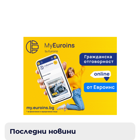
чудотворната Хавайска мироточива
Нощна кражба в Благоевград: 18-годишен
бързо разкритата кражба на велосипед
Иверска икона на Пресвета Богородица в
отмъкна чанта от маса в заведение
Самоков
Последни новини