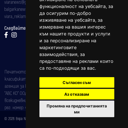
viaranews@gmail.com
функционалност на уебсайта
,
за
balgarkanews@gmail.com
да осигурим по-добро
viara_reklama@mail.bg
изживяване на уебсайта
,
за
измерване на вашия интерес
Следвайте ни:
към нашите продукти и услуги
и за персонализиране на
маркетинговите
взаимодействия
,
за
предоставяне на реклами които
са по-подходящи за вас
.
Печатното издание на вестника е регистрирано в националния
класификатор на печатните издания (Българска национална
Съгласен съм
агенция за ISSN) под номер: ISSN 1312-4722.
"АВС КО" ООД е притежател на марката: Вяра информационен
Аз отказвам
всекидневник на югозападна България, със свидетелство за марка
Промяна на предпочитанията
рег. номер: 47857/11.05.2004 година.
ми
© 2026 Вяра News Всички права запазени!
Created by
DREAMmedia Creative Studio