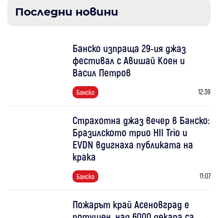
Последни новини
Банско изпраща 29-ия джаз
фестивал с Авишай Коен и
Васил Петров
12:39
Банско
Страхотна джаз вечер в Банско:
Бразилското трио HII Trio и
EVDN вдигнаха публиката на
крака
11:07
Банско
Пожарът край Асеновград е
потушен, над 6000 декара са