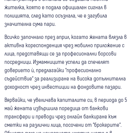
жителка, която е подала официален сигнал в
полицията, след като осъзнала, че е загубила
значителна сума пари.
Всичко започнало през април, когато жената влязла в
активна кореспонденция чрез мобилно приложение с
лица, представящи се за професионални борсови
посредници. Измамниците успели да спечелят
доверието ѝ, предлагайки “професионално
съдействие“ за реализиране на висока допълнителна
доходност чрез инвестиции на фондовите пазари.
Вярвайки, че увеличава капиталите си, в периода до 5
май жената извършила поредица от банкови
трансфери и преводи чрез онлайн банкиране към
сметки на различни лица, посочени от “брокерите“.
Общата сума на нанесената имотна щета е в