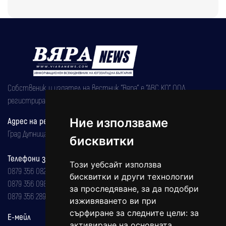
Собственик и издател на вестник "Вяра" е "АВС КО" ООД,
регистрирана на 08.05.2002 година.
Ние използваме
Адрес на редакцията
Град Дупница, ул.''Христо Ботев" 43
бисквитки
Телефони за реклама и абонаменти
Този уебсайт използва
0879 356 082
бисквитки и други технологии
0879 356 098
за проследяване, за да подобри
0879 356 289
изживяването ви при
сърфиране за следните цели:
за
Е-мейл
активиране на основната