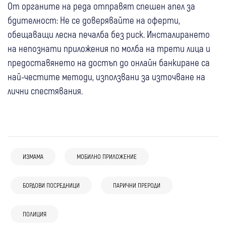
От органите на реда отправят спешен апел за
бдителност: Не се доверявайте на оферти,
обещаващи лесна печалба без риск. Инсталирането
на непознати приложения по молба на трети лица и
предоставянето на достъп до онлайн банкиране са
най-честите методи, използвани за източване на
лични спестявания.
ИЗМАМА
МОБИЛНО ПРИЛОЖЕНИЕ
БОРДОВИ ПОСРЕДНИЦИ
ПАРИЧНИ ПРЕРОДИ
08 авг
България
08 авг
Невестино
Крими
18-годишен уби чичо си с дървен кол в
ПОЛИЦИЯ
07 авг
Радомир
30 катастрофи през юли в Кюстендилско,
главата