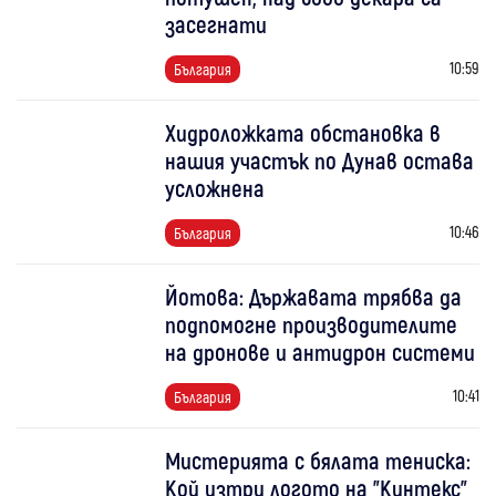
засегнати
10:59
България
Хидроложката обстановка в
нашия участък по Дунав остава
усложнена
10:46
България
Йотова: Държавата трябва да
подпомогне производителите
на дронове и антидрон системи
10:41
България
Мистерията с бялата тениска:
Кой изтри логото на "Кинтекс"