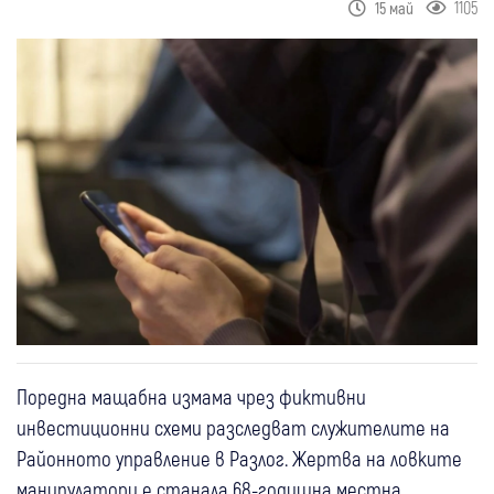
1105
15 май
Поредна мащабна измама чрез фиктивни
инвестиционни схеми разследват служителите на
Районното управление в Разлог. Жертва на ловките
манипулатори е станала 68-годишна местна