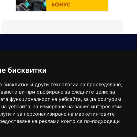
Е-мейл
Следвайте ни:
viaranews@gmail.com
balgarkanews@gmail.com
ме бисквитки
viara_reklama@mail.bg
а бисквитки и други технологии за проследяване,
ването ви при сърфиране за следните цели:
за
ата функционалност на уебсайта
,
за да осигурим
 на уебсайта
,
за измерване на вашия интерес към
луги и за персонализиране на маркетинговите
предоставяне на реклами които са по-подходящи