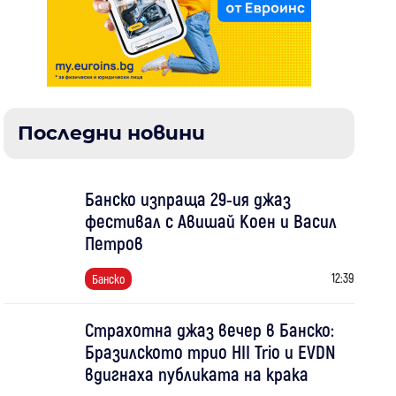
Последни новини
Банско изпраща 29-ия джаз
фестивал с Авишай Коен и Васил
Петров
12:39
Банско
Страхотна джаз вечер в Банско:
Бразилското трио HII Trio и EVDN
вдигнаха публиката на крака