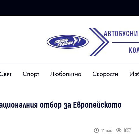
Свят
Спорт
Любопитно
Скорости
Из
националния отбор за Европейското
1057
14 май