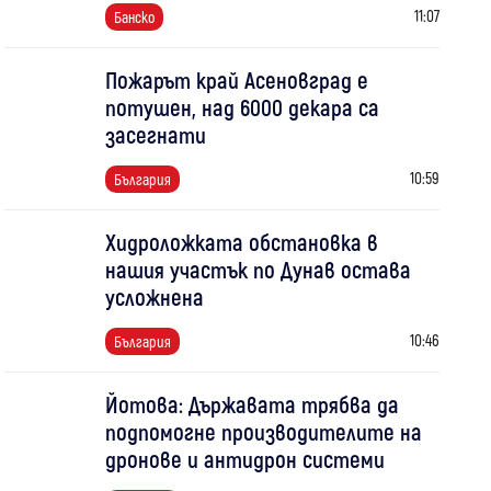
11:07
Банско
Пожарът край Асеновград е
потушен, над 6000 декара са
засегнати
10:59
България
Хидроложката обстановка в
нашия участък по Дунав остава
усложнена
10:46
България
Йотова: Държавата трябва да
подпомогне производителите на
дронове и антидрон системи