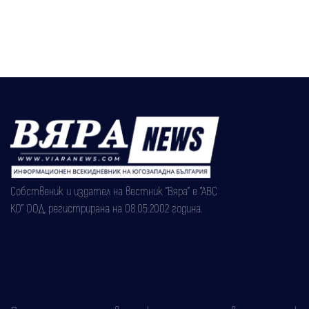
Собственик и издател на вестник "Вяра" е "АВС
КО" ООД, регистрирана на 08.05.2002 година.