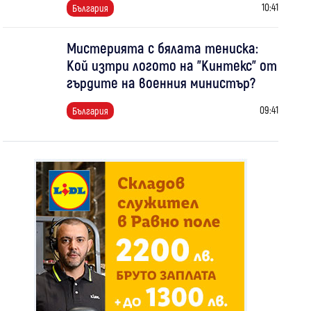
10:41
България
Мистерията с бялата тениска:
Кой изтри логото на "Кинтекс" от
гърдите на военния министър?
09:41
България