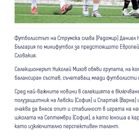
Футболистът на Струмска слава (Радомир) Даниел 
България по минифутбол за предстоящото Европейс
Словакия.
Селекционерът Николай Михов обяви групата, на к
балансиран състав, съчетаващ млади футболисти и
Сред най-важните новини в селекцията е включван
полузащитник на Левски (София) и Спартак (Варна)
очаква да внесе опит и стабилност в играта на на
школата на Септември (София), а като юноша е кар
като изключително перспективен талант.