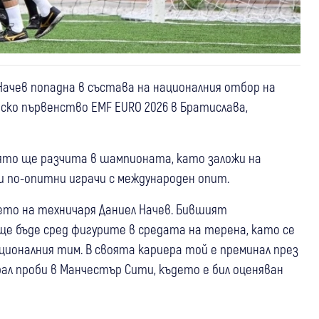
Начев попадна в състава на националния отбор на
ко първенство EMF EURO 2026 в Братислава,
оято ще разчита в шампионата, като заложи на
 по-опитни играчи с международен опит.
ето на техничаря Даниел Начев. Бившият
 ще бъде сред фигурите в средата на терена, като се
ционалния тим. В своята кариера той е преминал през
ал проби в Манчестър Сити, където е бил оценяван