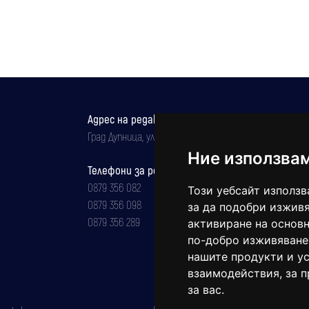
Адрес на редакцията
Град Дупница, ул.''Христо Ботев" 43
Ние използва
Телефони за реклама и абонаменти
0879 356 082
Този уебсайт използв
0879 356 098
за да подобри изживя
0879 356 289
активиране на основн
по-добро изживяване
нашите продукти и ус
взаимодействия
,
за 
за вас
.