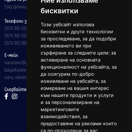
Ние използваме
Град Дупница, ул.''Христо Ботев" 43
бисквитки
Телефони за реклама и абонаменти
Този уебсайт използва
0879 356 082
бисквитки и други технологии
0879 356 098
за проследяване, за да подобри
0879 356 289
изживяването ви при
сърфиране за следните цели:
за
Е-мейл
активиране на основната
viaranews@gmail.com
функционалност на уебсайта
,
за
balgarkanews@gmail.com
да осигурим по-добро
viara_reklama@mail.bg
изживяване на уебсайта
,
за
измерване на вашия интерес
Следвайте ни:
към нашите продукти и услуги
и за персонализиране на
маркетинговите
взаимодействия
,
за
предоставяне на реклами които
са по-подходящи за вас
.