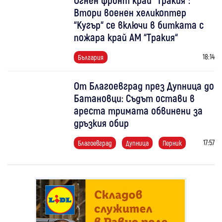
Втори военен хеликоптер
“Кугър“ се включи в битката с
пожара край АМ “Тракия“
18:14
България
От Благоевград през Дупница до
Батановци: Съдът остави в
ареста тримата обвинени за
дръзкия обир
17:57
Благоевград
Дупница
Перник