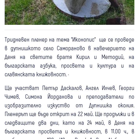
Тридневен пленер на тема “Иконопис“ ще се проведе
в дупнишкото село Самораново в навечерието на
Деня на светите братя Кирил и Методий, на
българската азбука, просвета и култура и на
славянската книжовност. ·
Ще участват Петър Даскалов, Ангел Илчев, Георги
Чимев, Симона Йорданова и преподаватели по
изобразително изкуство от Дупнишка околия.
Пленерът ще бъде открит на 22 май. Ще продължи и в
следващите два дни, като на 24 май, в Деня на
българската просвета и книжовност, в 11.00 ч., в