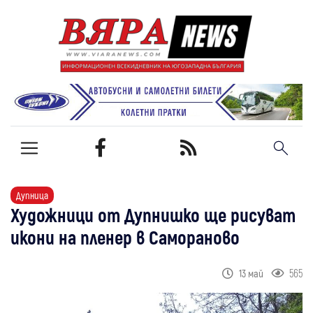
Дупница
Художници от Дупнишко ще рисуват
икони на пленер в Самораново
565
13 май