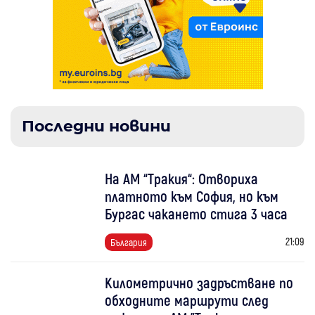
Последни новини
На АМ “Тракия“: Отвориха
платното към София, но към
Бургас чакането стига 3 часа
21:09
България
Километрично задръстване по
обходните маршрути след