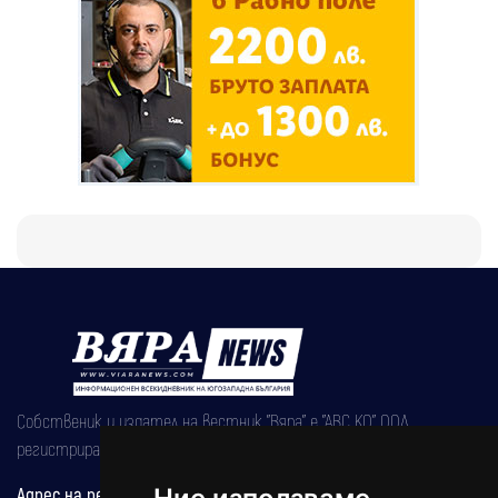
Собственик и издател на вестник "Вяра" е "АВС КО" ООД,
регистрирана на 08.05.2002 година.
Адрес на редакцията