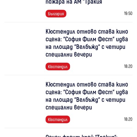
пожара на АМ "Тракия
19:50
България
Кюстендил отново става кино
сцена: “София Филм Фест“ идва
на площад “Велбъжд“ с четири
специални вечери
18:20
Кюстендил
Кюстендил отново става кино
сцена: “София Филм Фест“ идва
на площад “Велбъжд“ с четири
специални вечери
18:20
Кюстендил
Огнен фронт край “Тракия“: