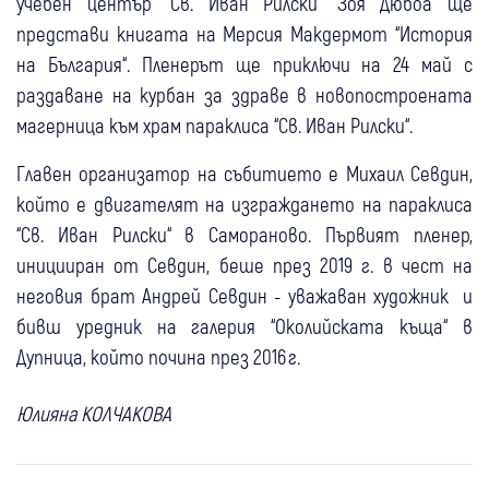
учебен център “Св. Иван Рилски“ Зоя Дюбоа ще
представи книгата на Мерсия Макдермот “История
на България“. Пленерът ще приключи на 24 май с
раздаване на курбан за здраве в новопостроената
магерница към храм параклиса “Св. Иван Рилски“.
Главен организатор на събитието е Михаил Севдин,
който е двигателят на изграждането на параклиса
“Св. Иван Рилски“ в Самораново. Първият пленер,
иницииран от Севдин, беше през 2019 г. в чест на
неговия брат Андрей Севдин - уважаван художник и
бивш уредник на галерия “Околийската къща“ в
Дупница, който почина през 2016 г.
Юлияна КОЛЧАКОВА