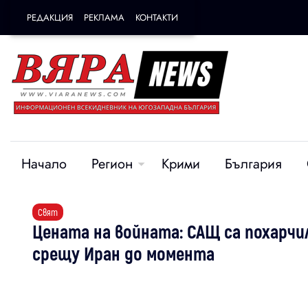
РЕДАКЦИЯ
РЕКЛАМА
КОНТАКТИ
Начало
Регион
Крими
България
Свят
Цената на войната: САЩ са похарчил
срещу Иран до момента