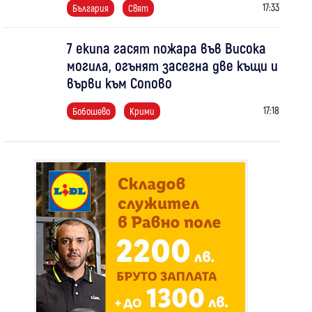
17:33
България
Свят
7 екипа гасят пожара във Висока
могила, огънят засегна две къщи и
върви към Сопово
17:18
Бобошево
Крими