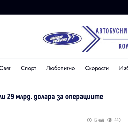
Свят
Спорт
Любопитно
Скорости
Из
и 29 млрд. долара за операциите
440
13 май