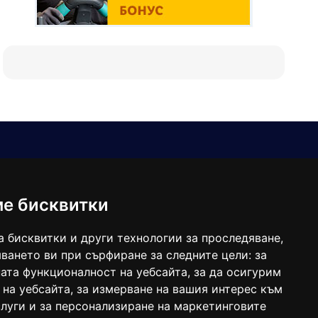
Е-мейл
Следвайте ни:
viaranews@gmail.com
balgarkanews@gmail.com
ме бисквитки
viara_reklama@mail.bg
а бисквитки и други технологии за проследяване,
ването ви при сърфиране за следните цели:
за
ата функционалност на уебсайта
,
за да осигурим
 на уебсайта
,
за измерване на вашия интерес към
луги и за персонализиране на маркетинговите