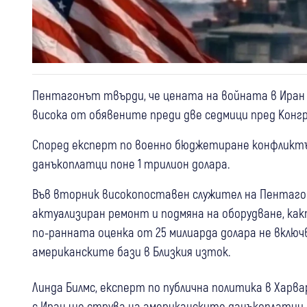
Пентагонът твърди, че цената на войната в Иран к
висока от обявените преди две седмици пред Конгр
Според експерт по военно бюджетиране конфликт
данъкоплатци поне 1 трилион долара.
Във вторник високопоставен служител на Пентагон
актуализиран ремонт и подмяна на оборудване, как
по-ранната оценка от 25 милиарда долара не вклю
американските бази в Близкия изток.
Линда Билмс, експерт по публична политика в Харв
с Иран ще струва на американските данъкоплатци п