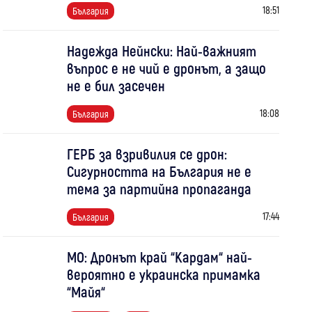
18:51
България
Надежда Нейнски: Най-важният
въпрос е не чий е дронът, а защо
не е бил засечен
18:08
България
ГЕРБ за взривилия се дрон:
Сигурността на България не е
тема за партийна пропаганда
17:44
България
МО: Дронът край “Кардам“ най-
вероятно е украинска примамка
“Майя“