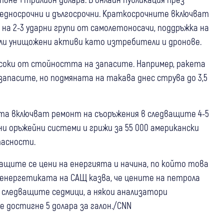
средносрочни и дългосрочни. Краткосрочните включват
 на 2-3 ударни групи от самолетоносачи, поддръжка на
 или унищожени активи като изтребители и дронове.
високи от стойността на запасите. Например, ракета
в запасите, но подмяната на такава днес струва до 3,5
та включват ремонт на съоръжения в следващите 4-5
ни оръжейни системи и грижи за 55 000 американски
пасности.
щите се цени на енергията и начина, по който това
енергетиката на САЩ казва, че цените на петрола
з следващите седмици, а някои анализатори
 достигне 5 долара за галон./CNN
07 авг
Свят