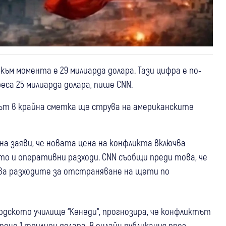
ъм момента е 29 милиарда долара. Тази цифра е по-
еса 25 милиарда долара, пише CNN.
ът в крайна сметка ще струва на американските
а заяви, че новата цена на конфликта включва
то и оперативни разходи. CNN съобщи преди това, че
чва разходите за отстраняване на щети по
ардското училище “Кенеди“, прогнозира, че конфликтът
оне 1 трилион долара. В онлайн публикация през