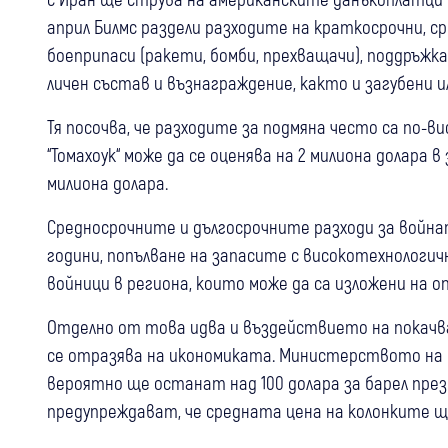
април Билмс раздели разходите на краткосрочни, 
боеприпаси (ракети, бомби, прехващачи), поддръжка
личен състав и възнаграждение, както и загубени
Тя посочва, че разходите за подмяна често са по-
“Томахоук“ може да се оценява на 2 милиона долара 
милиона долара.
Средносрочните и дългосрочните разходи за война
години, попълване на запасите с високотехнологич
войници в региона, които може да са изложени на о
Отделно от това идва и въздействието на покачва
се отразява на икономиката. Министерството на 
вероятно ще останат над 100 долара за барел пре
предупреждават, че средната цена на колонките ще