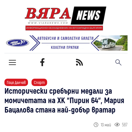
Гоце Делчев
Спорт
Исторически сребърни медали за
момичетата на ХК “Пирин 64“, Мария
Бацалова стана най-добър вратар
587
13 май