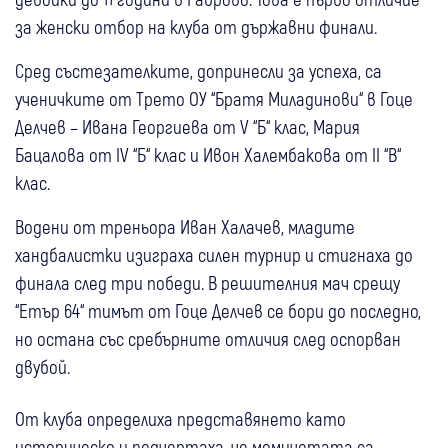
за женски отбор на клуба от държавни финали.
Сред състезателките, допринесли за успеха, са
ученичките от Трето ОУ “Братя Миладинови“ в Гоце
Делчев – Ивана Георгиева от V “Б“ клас, Мария
Бацалова от IV “Б“ клас и Ивон Халембакова от II “В“
клас.
Водени от треньора Иван Халачев, младите
хандбалистки изиграха силен турнир и стигнаха до
финала след три победи. В решителния мач срещу
“Етър 64“ тимът от Гоце Делчев се бори до последно,
но остана със сребърните отличия след оспорван
двубой.
От клуба определиха представянето като
историческо и подчертаха, че момичетата са