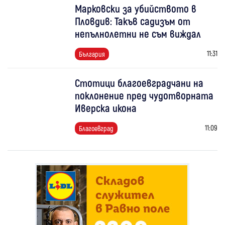
Марковски за убийството в
Пловдив: Такъв садизъм от
непълнолетни не съм виждал
11:31
България
Стотици благоевградчани на
поклонение пред чудотворната
Иверска икона
11:09
Благоевград