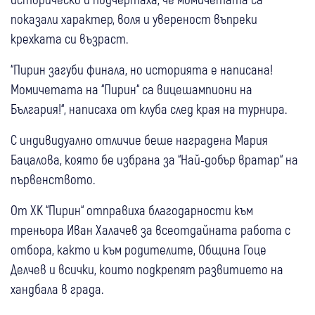
показали характер, воля и увереност въпреки
крехката си възраст.
“Пирин загуби финала, но историята е написана!
Момичетата на “Пирин“ са вицешампиони на
България!“, написаха от клуба след края на турнира.
С индивидуално отличие беше наградена Мария
Бацалова, която бе избрана за “Най-добър вратар“ на
първенството.
От ХК “Пирин“ отправиха благодарности към
треньора Иван Халачев за всеотдайната работа с
отбора, както и към родителите, Община Гоце
Делчев и всички, които подкрепят развитието на
хандбала в града.