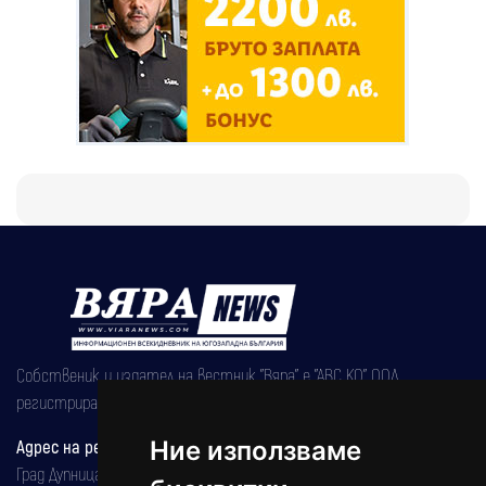
Собственик и издател на вестник "Вяра" е "АВС КО" ООД,
регистрирана на 08.05.2002 година.
Ние използваме
Адрес на редакцията
Град Дупница, ул.''Христо Ботев" 43