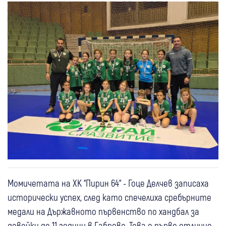
Момичетата на ХК “Пирин 64“ - Гоце Делчев записаха
исторически успех, след като спечелиха сребърните
медали на Държавното първенство по хандбал за
девойки до 11 години в Габрово. Това е първо отличие