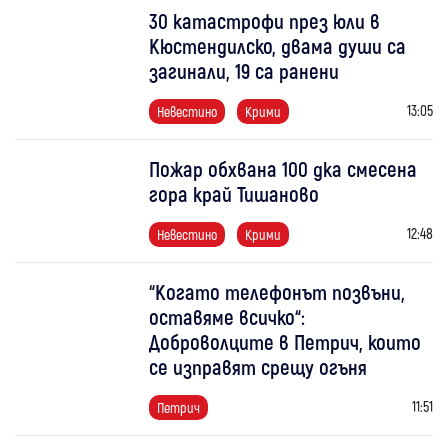
30 катастрофи през юли в
Кюстендилско, двама души са
загинали, 19 са ранени
13:05
Невестино
Крими
Пожар обхвана 100 дка смесена
гора край Тишаново
12:48
Невестино
Крими
“Когато телефонът позвъни,
оставяме всичко“:
Доброволците в Петрич, които
се изправят срещу огъня
11:51
Петрич