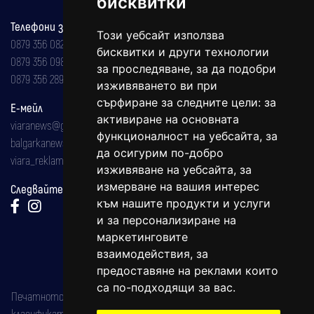
бисквитки
Телефони за реклама и абонаменти
Този уебсайт използва
0879 356 082
бисквитки и други технологии
0879 356 098
за проследяване, за да подобри
0879 356 289
изживяването ви при
сърфиране за следните цели:
за
Е-мейл
активиране на основната
viaranews@gmail.com
функционалност на уебсайта
,
за
balgarkanews@gmail.com
да осигурим по-добро
viara_reklama@mail.bg
изживяване на уебсайта
,
за
измерване на вашия интерес
Следвайте ни:
към нашите продукти и услуги
и за персонализиране на
маркетинговите
взаимодействия
,
за
предоставяне на реклами които
са по-подходящи за вас
.
Печатното издание на вестника е регистрирано в националния
класификатор на печатните издания (Българска национална