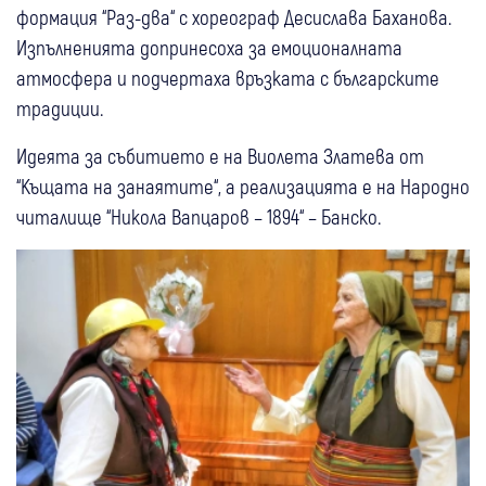
формация “Раз-два“ с хореограф Десислава Баханова.
Изпълненията допринесоха за емоционалната
атмосфера и подчертаха връзката с българските
традиции.
Идеята за събитието е на Виолета Златева от
“Къщата на занаятите“, а реализацията е на Народно
читалище “Никола Вапцаров – 1894“ – Банско.