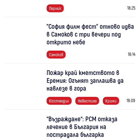
18:25
Перник
"София филм фест" отново идва
в Самоков с три вечери под
открито небе
18:14
Самоков
Пожар край кметството в
Еремия: Огънят заплашва да
навлезе в гора
18:09
Кюстендил
Невестино
Крими
“Възраждане“: РСМ отказа
лечение в България на
пострадала българка