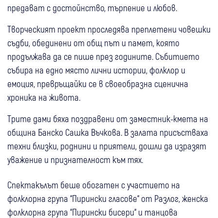
предават с достойнство, търпение и любов.
Творческият проект проследява преплетени човешки
съдби, обединени от общ път и памет, която
продължава да се пише през годините. Събитието
събира на едно място лични истории, фолклор и
емоция, превръщайки се в своеобразна сценична
хроника на живота.
Трите дами бяха поздравени от заместник-кмета на
община Банско Сашка Въчкова. В залата присъстваха
техни близки, роднини и приятели, дошли да изразят
уважение и признателност към тях.
Спектакълът беше обогатен с участието на
фолклорна група “Пирински гласове“ от Разлог, женска
фолклорна група “Пирински бисери“ и танцова