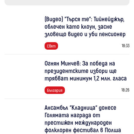
(Видео) "Търся те": Тийнейджър,
облечен като клоун, засне
зловещо видео и уби пенсионер
18:33
Свят
Огнян Минчев: За победа на
президентските избори ще
трябват минимум 1,2 млн. гласа
18:26
България
Ансамбъл “Кладница“ донесе
Голямата награда от
престижен международен
фолклорен фестивал в Полша