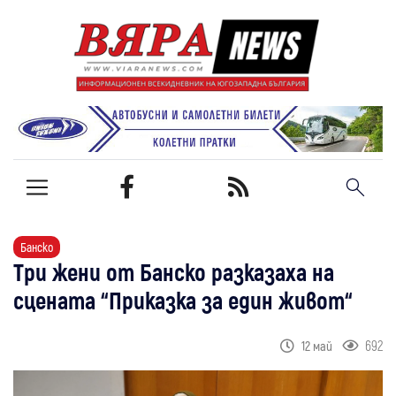
Банско
Три жени от Банско разказаха на
сцената “Приказка за един живот“
692
12 май