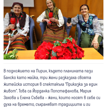
В подножието на Пирин, където планината пази
Банско като майка, три жени разказаха своята
житейска история в спектакъла “Приказка за един
живот“. Това са Йорданка Попстефанова, Мария
Захова и Елена Събева – жени, които носят в себе си
духа на времето, съхраняват традициите и ги