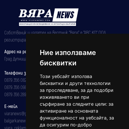
Собственик и издател на вестник "Вяра" е "АВС КО" ООД,
регистрирана на 08.05.2002 година.
Ние използваме
Адрес на редакцията
Град Дупница, ул.''Христо Ботев" 43
бисквитки
Телефони за реклама и абонаменти
Този уебсайт използва
0879 356 082
бисквитки и други технологии
0879 356 098
за проследяване, за да подобри
0879 356 289
изживяването ви при
сърфиране за следните цели:
за
Е-мейл
активиране на основната
viaranews@gmail.com
функционалност на уебсайта
,
за
balgarkanews@gmail.com
да осигурим по-добро
viara_reklama@mail.bg