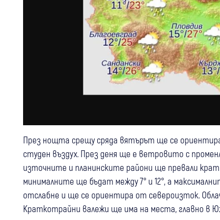
През нощта срещу сряда вятърът ще се ориентира о
студен въздух. През деня ще е ветровито с промен
източните и планинските райони ще превали крат
минималните ще бъдат между 7° и 12°, а максимални
отслабне и ще се ориентира от североизток. Обл
Краткотрайни валежи ще има на места, главно в Ю