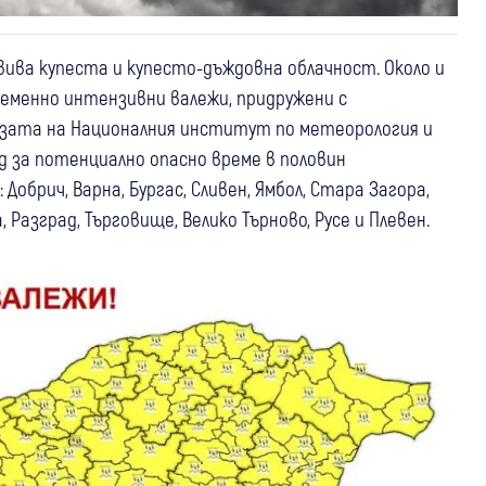
азвива купеста и купесто-дъждовна облачност. Около и
ременно интензивни валежи, придружени с
нозата на Националния институт по метеорология и
д за потенциално опасно време в половин
Добрич, Варна, Бургас, Сливен, Ямбол, Стара Загора,
, Разград, Търговище, Велико Търново, Русе и Плевен.