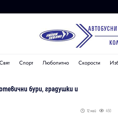
Свят
Спорт
Любопитно
Скорости
Из
мотевични бури, градушки и
450
12 май