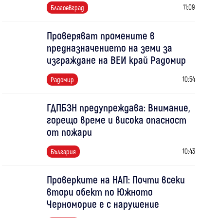
11:09
Благоевград
Проверяват промените в
предназначението на земи за
изграждане на ВЕИ край Радомир
10:54
Радомир
ГДПБЗН предупреждава: Внимание,
горещо време и висока опасност
от пожари
10:43
България
Проверките на НАП: Почти всеки
втори обект по Южното
Черноморие е с нарушение