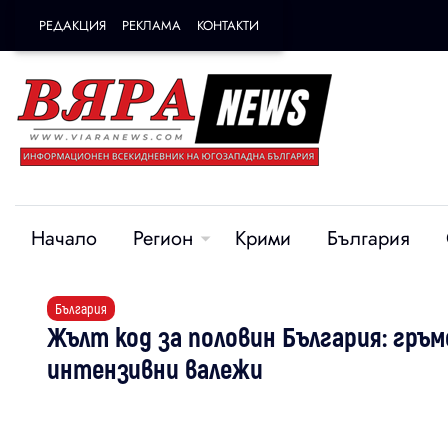
РЕДАКЦИЯ
РЕКЛАМА
КОНТАКТИ
Начало
Регион
Крими
България
България
Жълт код за половин България: гръ
интензивни валежи