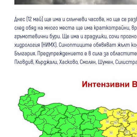
Днес (12 май) ще има и слънчеви часове, но ще се р
след обяд на много места ще има краткотрайни, в
гръмотевични бури. Ще има и градушки, сочи прог
хидрология (НИМХ). Синоптиците обявяват жълт ко
България. Предупреждението е в сила за областите: 
Пловдив, Кърджали, Хасково, Смолян, Шумен, Силистра