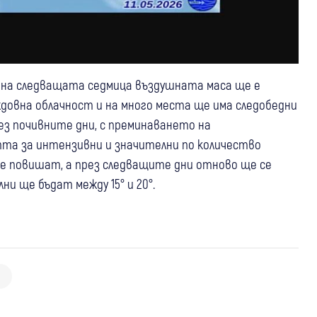
о на следващата седмица въздушната маса ще е
ждовна облачност и на много места ще има следобедни
рез почивните дни, с преминаването на
тта за интензивни и значителни по количество
се повишат, а през следващите дни отново ще се
и ще бъдат между 15° и 20°.
07 авг
България
Жегата не отстъпва! До 40 градуса
04 авг
България
06 авг
България
удрят Благоевград и Кюстендил,
Жълт код за опасни горещини в по-
Внимание: Жълт код за горещини в
обявен е оранжев код
голямата част от страната във
почти цяла България