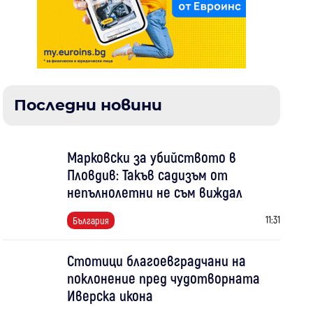
Последни новини
Марковски за убийството в
Пловдив: Такъв садизъм от
непълнолетни не съм виждал
11:31
България
Стотици благоевградчани на
поклонение пред чудотворната
Иверска икона