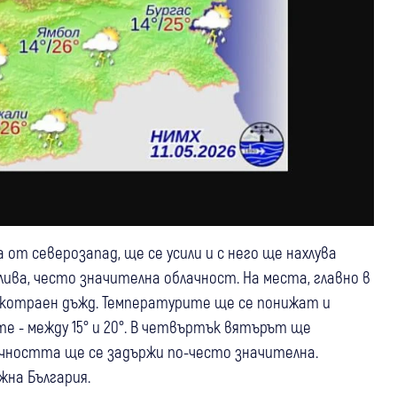
т северозапад, ще се усили и с него ще нахлува
лива, често значителна облачност. На места, главно в
котраен дъжд. Температурите ще се понижат и
те - между 15° и 20°. В четвъртък вятърът ще
ачността ще се задържи по-често значителна.
жна България.