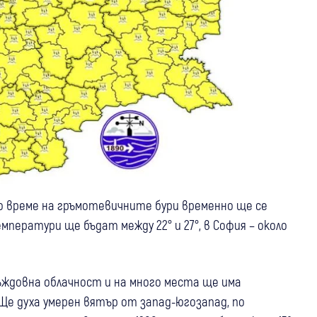
по време на гръмотевичните бури временно ще се
ператури ще бъдат между 22° и 27°, в София – около
ъждовна облачност и на много места ще има
Ще духа умерен вятър от запад-югозапад, по