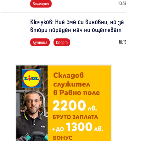
10:37
България
Кючуков: Ние сме си виновни, но за
втори пореден мач ни ощетяват
10:15
Дупница
Спорт