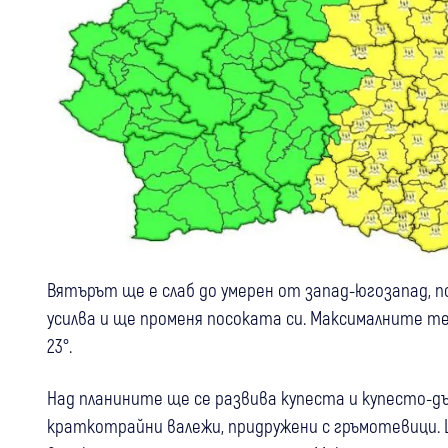
Вятърът ще е слаб до умерен от запад-югозапад, 
усилва и ще променя посоката си. Максималните тем
23°.
Над планините ще се развива купеста и купесто-д
краткотрайни валежи, придружени с гръмотевици. 