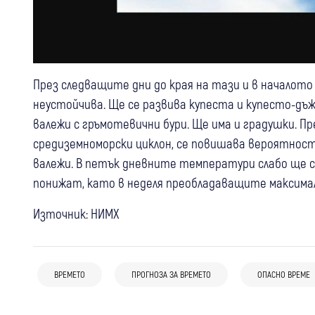
През следващите дни до края на тази и в началот
неустойчива. Ще се развива купеста и купесто-дъ
валежи с гръмотевични бури. Ще има и градушки. П
средиземноморски циклон, се повишава вероятнос
валежи. В петък дневните температури слабо ще 
понижат, като в неделя преобладаващите максималн
Източник: НИМХ
05 авг
България
06 авг
Благоевград
Кюстендил
България
07:59
България
Жълт код за опасно високи
Опасни горещини: Оранжев код за
Жега до 38° и оранжев код за почти
ВРЕМЕТО
ПРОГНОЗА ЗА ВРЕМЕТО
ОПАСНО ВРЕМЕ
температури в областите Кюстендил
областите Кюстендил, Благоевград и
цяла България днес
и Благоевград, температурите скачат
още шест области