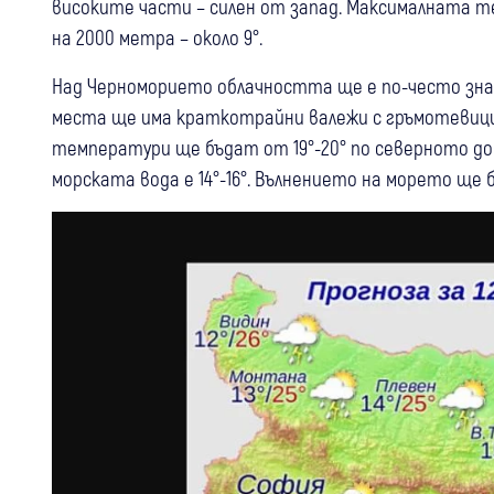
високите части – силен от запад. Максималната те
на 2000 метра – около 9°.
Над Черноморието облачността ще е по-често знач
места ще има краткотрайни валежи с гръмотевици
температури ще бъдат от 19°-20° по северното до
морската вода е 14°-16°. Вълнението на морето ще б