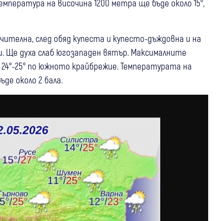
мпература на височина 1200 метра ще бъде около 15°,
ителна, след обяд купеста и купесто-дъждовна и на
. Ще духа слаб югозападен вятър. Максималните
 24°-25° по южното крайбрежие. Температурата на
ъде около 2 бала.