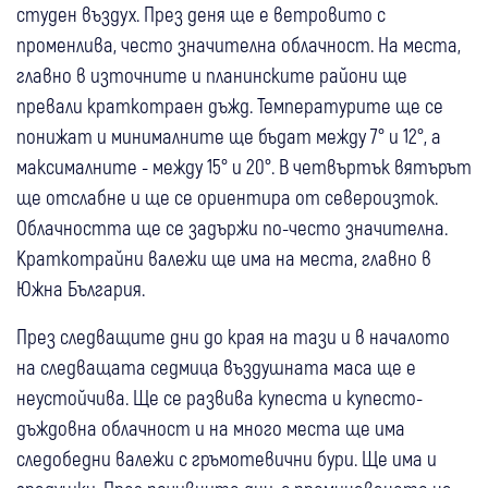
студен въздух. През деня ще е ветровито с
променлива, често значителна облачност. На места,
главно в източните и планинските райони ще
превали краткотраен дъжд. Температурите ще се
понижат и минималните ще бъдат между 7° и 12°, а
максималните - между 15° и 20°. В четвъртък вятърът
ще отслабне и ще се ориентира от североизток.
Облачността ще се задържи по-често значителна.
Краткотрайни валежи ще има на места, главно в
Южна България.
През следващите дни до края на тази и в началото
на следващата седмица въздушната маса ще е
неустойчива. Ще се развива купеста и купесто-
дъждовна облачност и на много места ще има
следобедни валежи с гръмотевични бури. Ще има и