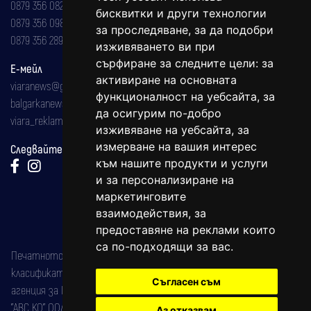
0879 356 082
бисквитки и други технологии
0879 356 098
за проследяване, за да подобри
0879 356 289
изживяването ви при
сърфиране за следните цели:
за
Е-мейл
активиране на основната
viaranews@gmail.com
функционалност на уебсайта
,
за
balgarkanews@gmail.com
да осигурим по-добро
viara_reklama@mail.bg
изживяване на уебсайта
,
за
измерване на вашия интерес
Следвайте ни:
към нашите продукти и услуги
и за персонализиране на
маркетинговите
взаимодействия
,
за
предоставяне на реклами които
са по-подходящи за вас
.
Печатното издание на вестника е регистрирано в националния
класификатор на печатните издания (Българска национална
Съгласен съм
агенция за ISSN) под номер: ISSN 1312-4722.
"АВС КО" ООД е притежател на марката: Вяра информационен
Аз отказвам