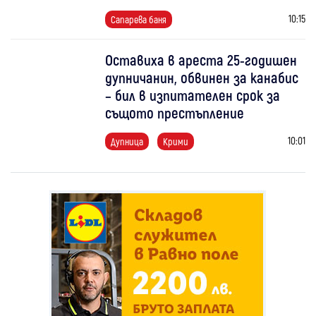
10:15
Сапарева баня
Оставиха в ареста 25-годишен
дупничанин, обвинен за канабис
– бил в изпитателен срок за
същото престъпление
10:01
Дупница
Крими