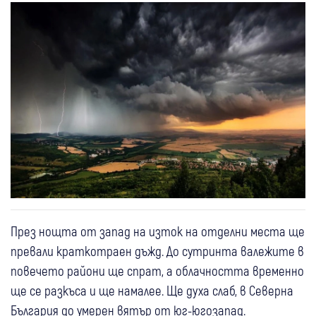
През нощта от запад на изток на отделни места ще
превали краткотраен дъжд. До сутринта валежите в
повечето райони ще спрат, а облачността временно
ще се разкъса и ще намалее. Ще духа слаб, в Северна
България до умерен вятър от юг-югозапад.