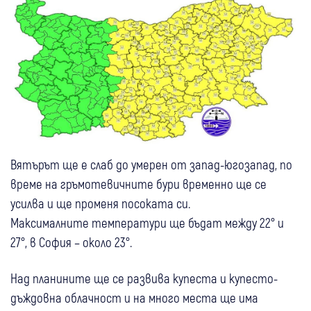
Вятърът ще е слаб до умерен от запад-югозапад, по
време на гръмотевичните бури временно ще се
усилва и ще променя посоката си.
Максималните температури ще бъдат между 22° и
27°, в София – около 23°.
Над планините ще се развива купеста и купесто-
дъждовна облачност и на много места ще има