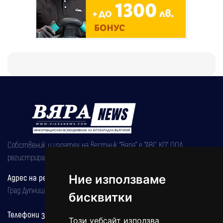
Собственик и издател на вестник "Вяра" е "АВС КО" ООД,
регистрирана на 08.05.2002 година.
Ние използваме
Адрес на редакцията
Град Дупница, ул.''Христо Ботев" 43
бисквитки
Телефони за реклама и абонаменти
Този уебсайт използва