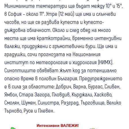
Минималните температури ще бъдат между 10° и 15°,
в София – около 11°. Утре (12 май) ще има и слънчеви
часове, но ще се развива купеста и купесто-
дъждовна облачност. Около и след обяд на много
места ще има краткотрайни, временно интензивни
валежи, придружени с гръмотевични бури. Ще има и
градушки, сочи прогнозата на Националния
институт по метеорология и хидрология (НИМХ).
Синоптиците обявяват жълт код за потенциално
опасно време в половин България. Предупреждението
е в сила за областите: Добрич, Варна, Бургас, Сливен,
Ямбол, Стара Загора, Пловдив, Кърджали, Хасково,
Смолян, Шумен, Силистра, Разград, Търговище, Велико
Търново, Русе и Плевен.