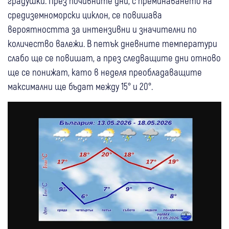
градушки. През почивните дни, с преминаването на
средиземноморски циклон, се повишава
вероятността за интензивни и значителни по
количество валежи. В петък дневните температури
слабо ще се повишат, а през следващите дни отново
ще се понижат, като в неделя преобладаващите
максимални ще бъдат между 15° и 20°.