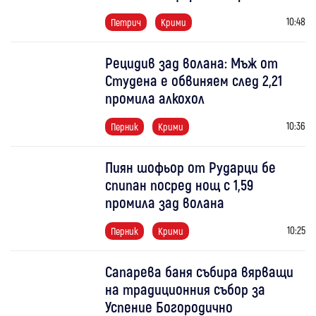
10:48
Петрич
Крими
Рецидив зад волана: Мъж от
Студена е обвиняем след 2,21
промила алкохол
10:36
Перник
Крими
Пиян шофьор от Рударци бе
спипан посред нощ с 1,59
промила зад волана
10:25
Перник
Крими
Сапарева баня събира вярващи
на традиционния събор за
Успение Богородично