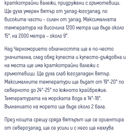
краткотрайни валежи, придружени с гръмотевици.
Ще духа умерен вятър от запад-югозапад, по
високите части – силен от запад. Максималната
температура на височина 1200 метра ще бъде около
15°, на 2000 метра – около 9°.
Над Черноморието облачността ще е по-често
значителна, след обяд купеста и купесто-дъждовна и
на места ще има краткотрайни валежи с
гръмотевици. Ще духа слаб югозападен вятър.
Максималните температури ще бъдат от 19°-20° по
северното до 24°-25° по южното крайбрежие.
Температурата на морската вода е 14°-16°.
Вълнението на морето ще бъде около 2 бала.
През нощта срещу сряда вятърът ще се ориентира
от северозапад, ще се усили и с него ще нахлува