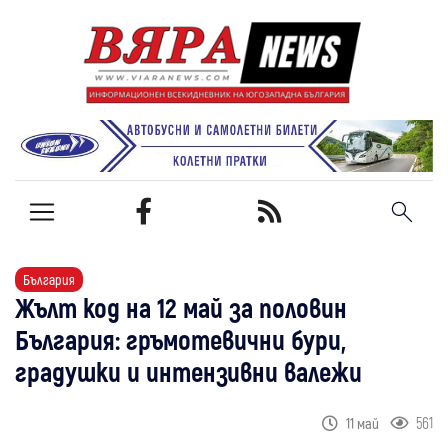
България
Жълт код на 12 май за половин
България: гръмотевични бури,
градушки и интензивни валежи
561
11 май