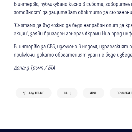
В интервю, публикувано късно в събота, говорител н
готовност“ да защитават обектите за съхранение
“Смятаме за възможно да бъде направен опит за кр
акции“, заяви бригаден генерал Акрами Ниа пред ин
В интервю за CBS, излъчено в неделя, израелският 
приключи, докато обогатеният уран не бъде изведе
Доналд Тръмп / БТА
18:33
Свят
05 авг
Свят
06 авг
Свят
(Видео) "Търся те": Тийнейджър, облечен
Зеленски след руската атака:
Танкер съобщи за две експлозии край
като клоун, засне зловещо видео и уби
ДОНАЛД ТРЪМП
САЩ
ИРАН
ОРМУЗКИ 
“Можехме да спасим животи, ако
Ормузкия проток, корабът и екипажът
пенсионер
имахме повече противоракетна
са невредими
защита“