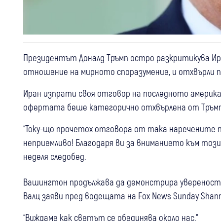
Президентът Доналд Тръмп остро разкритикува Иран
отношение на мирното споразумение, и отхвърли п
Иран изпрати своя отговор на последното америка
офертата беше категорично отхвърлена от Тръмп
“Току-що прочетох отговора от така наречените п
неприемливо! Благодаря ви за вниманието към този въ
неделя следобед.
Вашингтон продължава да демонстрира увереност 
Валц заяви пред водещата на Fox News Sunday Shan
“Виждаме как светът се обединява около нас.“