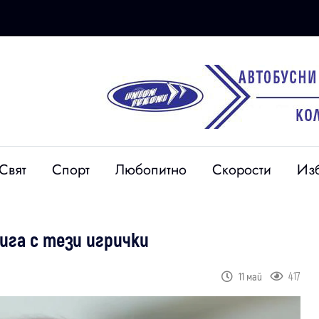
Свят
Спорт
Любопитно
Скорости
Из
ига с тези игрички
417
11 май