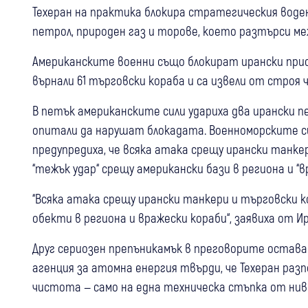
Техеран на практика блокира стратегическия вод
петрол, природен газ и торове, което разтърси м
Американските военни също блокират ирански прис
върнали 61 търговски кораба и са извели от строя 
В петък американските сили удариха два ирански пе
опитали да нарушат блокадата. Военноморските с
предупредиха, че всяка атака срещу ирански танке
“тежък удар“ срещу американски бази в региона и “в
“Всяка атака срещу ирански танкери и търговски 
обекти в региона и вражески кораби“, заявиха от 
Друг сериозен препъникамък в преговорите остав
агенция за атомна енергия твърди, че Техеран разп
чистота — само на една техническа стъпка от ниво