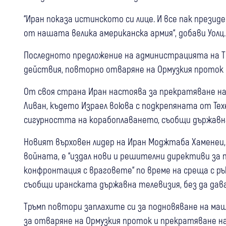
“Иран показа истинското си лице. И все пак прези
от нашата велика американска армия“, добави Уолц.
Последното предложение на администрацията на 
действия, повторно отваряне на Ормузкия проток 
От своя страна Иран настоява за прекратяване на
Ливан, където Израел воюва с подкрепяната от Техе
сигурността на корабоплаването, съобщи държавн
Новият върховен лидер на Иран Моджтаба Хаменеи, 
войната, е “издал нови и решителни директиви за
конфронтация с враговете“ по време на среща с 
съобщи иранската държавна телевизия, без да дав
Тръмп повтори заплахите си за подновяване на ма
за отваряне на Ормузкия проток и прекратяване н