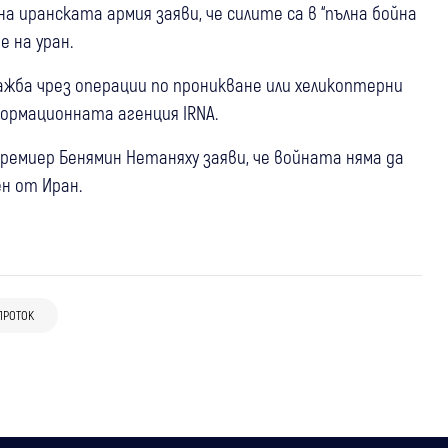
а иранската армия заяви, че силите са в “пълна бойна
 на уран.
ажба чрез операции по проникване или хеликоптерни
формационната агенция IRNA.
премиер Бенямин Нетаняху заяви, че войната няма да
н от Иран.
06 авг
Свят
05 авг
Свят
06 авг
Свят
Иран: Сделката за Ормузкия проток е в
ПРОТОК
САЩ и Иран между примирието и нова
Нетаняху: Израел не приема новия
заключителна фаза
ескалация: противоречиви сигнали за
американски план за Газа
бъдещето на конфликта