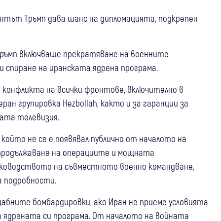
дентът Тръмп дава шанс на дипломацията, подкрепен
Тръмп включваше прекратяване на военните
и спиране на иранската ядрена програма.
 конфликта на всички фронтове, включително в
ран групировка Hezbollah, както и за гаранции за
ата телевизия.
който не се е появявал публично от началото на
 продължаване на операциите и мощната
ръководството на съвместното военно командване,
а подробности.
щабните бомбардировки, ако Иран не приеме условията
а ядрената си програма. От началото на войната