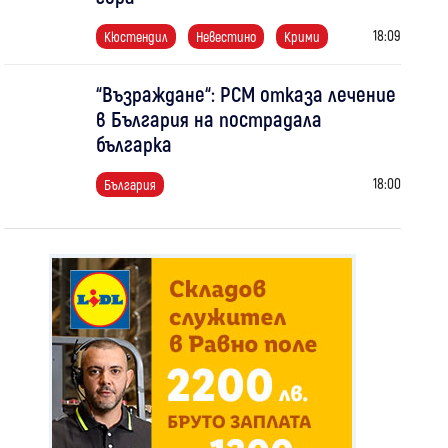
18:09
Кюстендил
Невестино
Крими
“Възраждане“: РСМ отказа лечение
в България на пострадала
българка
18:00
България