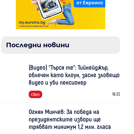
Последни новини
(Видео) "Търся те": Тийнейджър,
облечен като клоун, засне зловещо
видео и уби пенсионер
18:33
Свят
Огнян Минчев: За победа на
президентските избори ще
трябват минимум 1,2 млн. гласа