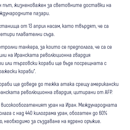
ен път, жизненоважен за световните доставки на
еждународните пазари.
танища от 13 април насам, като твърдят, че са
четири плавателни съда.
тролни танкера, за които се предполага, че са се
или на Иранската революционна гвардия
ри или търговски кораби ще бъде посрещната с
ражески кораби“.
кораби ще доведе до тежка атака срещу американски
Иранската революционна гвардия, цитирани от AFP.
а високообогатеният уран на Иран. Международната
олага с над 440 килограма уран, обогатен до 60%
, необходимо за създаване на ядрено оръжие.