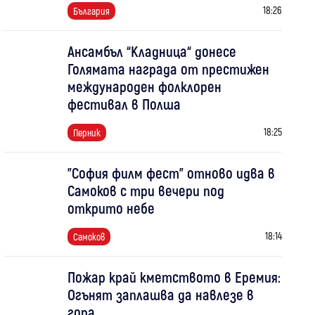
18:26
България
Ансамбъл “Кладница“ донесе
Голямата награда от престижен
международен фолклорен
фестивал в Полша
18:25
Перник
"София филм фест" отново идва в
Самоков с три вечери под
открито небе
18:14
Самоков
Пожар край кметството в Еремия:
Огънят заплашва да навлезе в
гора