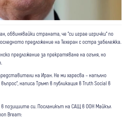
, обвинявайки страната, че “си играе игрички“ по
оследното предложение на Техеран с остра забележка.
нско предложение за прекратяване на огъня, но
.
редставители на Иран. Не ми харесва – напълно
прос“, написа Тръмп в публикация в Truth Social в
в позициите си. Посланикът на САЩ в ООН Майкъл
non Bream: