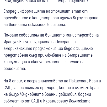
IRNA, позовавайки се на информиран източник.
Според информацията настоящият етап от
преговорите е концентриран изцяло върху спиране
на военната ескалация в региона.
По-рано говорител на външното министерство на
Иран заяви, че позицията на Техеран по
американските предложения ще бъде официално
представена след приключване на вътрешните
консултации и окончателното оформяне на
решенията.
На 8 април, с посредничеството на Пакистан, Иран и
САЩ са постигнали примирие, което е сложило край
на близо 40-дневните военни действия, водени
съвместно от САЩ и Израел срещу Ислямската