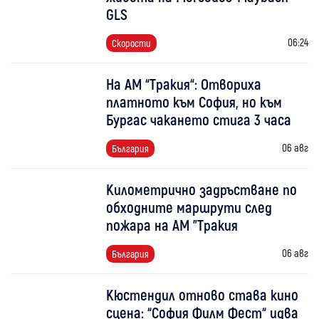
GLS
06:24
Скорости
На АМ “Тракия“: Отвориха
платното към София, но към
Бургас чакането стига 3 часа
06 авг
България
Километрично задръстване по
обходните маршрути след
пожара на АМ "Тракия
06 авг
България
Кюстендил отново става кино
сцена: “София Филм Фест“ идва