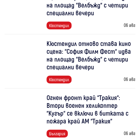
на площад “Велбъжд“ с четири
специални вечери
06 авг
Кюстендил
Кюстендил отново става кино
сцена: “София Филм Фест“ идва
на площад “Велбъжд“ с четири
специални вечери
06 авг
Кюстендил
Огнен фронт край “Тракия“:
Втори военен хеликоптер
“Кугър“ се включи в битката с
пожара край АМ “Тракия“
06 авг
България