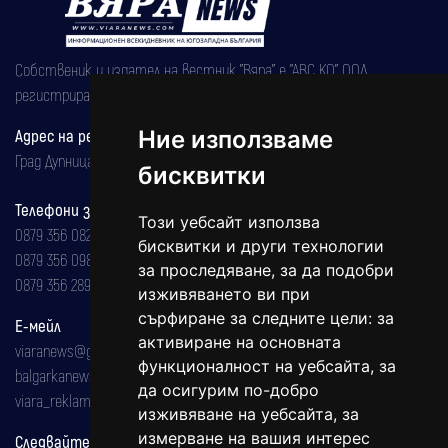
Собственик и издател на вестник "Вяра" е "АВС КО" ООД,
регистрирана на 08.05.2002 година.
Ние използваме
Адрес на редакцията
Град Дупница, ул.''Христо Ботев" 43
бисквитки
Телефони за реклама и абонаменти
Този уебсайт използва
0879 356 082
бисквитки и други технологии
0879 356 098
за проследяване, за да подобри
0879 356 289
изживяването ви при
сърфиране за следните цели:
за
Е-мейл
активиране на основната
viaranews@gmail.com
функционалност на уебсайта
,
за
balgarkanews@gmail.com
да осигурим по-добро
viara_reklama@mail.bg
изживяване на уебсайта
,
за
измерване на вашия интерес
Следвайте ни: