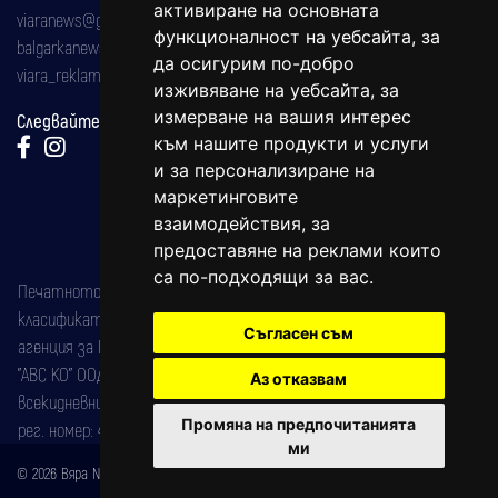
активиране на основната
viaranews@gmail.com
функционалност на уебсайта
,
за
balgarkanews@gmail.com
да осигурим по-добро
viara_reklama@mail.bg
изживяване на уебсайта
,
за
измерване на вашия интерес
Следвайте ни:
към нашите продукти и услуги
и за персонализиране на
маркетинговите
взаимодействия
,
за
предоставяне на реклами които
са по-подходящи за вас
.
Печатното издание на вестника е регистрирано в националния
класификатор на печатните издания (Българска национална
Съгласен съм
агенция за ISSN) под номер: ISSN 1312-4722.
"АВС КО" ООД е притежател на марката: Вяра информационен
Аз отказвам
всекидневник на югозападна България, със свидетелство за марка
Промяна на предпочитанията
рег. номер: 47857/11.05.2004 година.
ми
© 2026 Вяра News Всички права запазени!
Created by
DREAMmedia Creative Studio