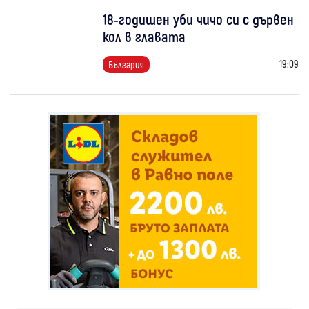
18-годишен уби чичо си с дървен
кол в главата
19:09
България