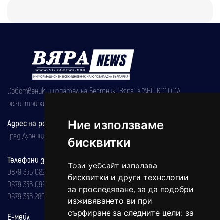
Собственик и издател на вестник "Вяра" е "АВС КО" ООД,
регистрирана на 08.05.2002 година.
Адрес на редакцията
Ние използваме
Град Дупница, ул.''Христо Ботев" 43
бисквитки
Телефони за реклама и абонаменти
Този уебсайт използва
0879 356 082
бисквитки и други технологии
0879 356 098
за проследяване, за да подобри
0879 356 289
изживяването ви при
сърфиране за следните цели:
за
Е-мейл