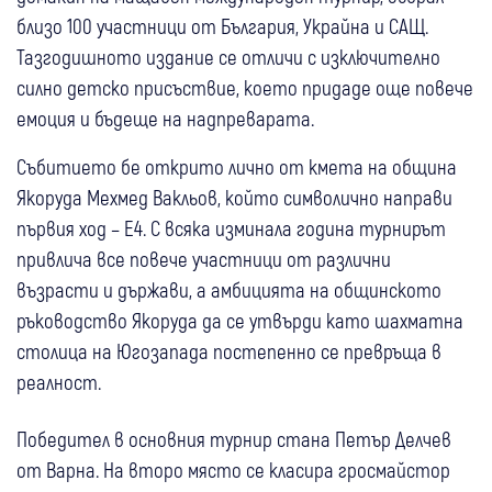
близо 100 участници от България, Украйна и САЩ.
Тазгодишното издание се отличи с изключително
силно детско присъствие, което придаде още повече
емоция и бъдеще на надпреварата.
Събитието бе открито лично от кмета на община
Якоруда Мехмед Вакльов, който символично направи
първия ход – Е4. С всяка изминала година турнирът
привлича все повече участници от различни
възрасти и държави, а амбицията на общинското
ръководство Якоруда да се утвърди като шахматна
столица на Югозапада постепенно се превръща в
реалност.
Победител в основния турнир стана Петър Делчев
от Варна. На второ място се класира гросмайстор