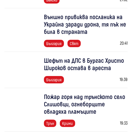
Външно привиква посланика на
Украйна заради дрона, тя пък не
била в страната
20:41
България
Свят
Шефът на ДПС в Бургас Христо
Широков остава в ареста
19:39
България
Пожар горя над трънското село
Слишовци, огнеборците
овладяха пламъците
19:33
Трън
Крими