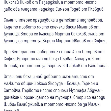
Николай Нинов от Пазарджик, а третото място
завоюва младата надежда Симеон Тодев от Пловдив.
Силен интерес предизвика и детската надпревара,
където първото място спечели Васил Миланов от
Дупница. Втори се класира Мартин Соколов, също от
Дупница, а трети завърши Мартин Иванов от София.
При ветераните победител стана Асен Петров от
София. Второто място бе за Първан Аспарухов от
Перник, а третото за Борислав Шарков от Елешница.
Отличени бяха и най-добрите шахматисти от
малките общини около Якоруда – Белица, Гърмен и
Сатовча. Първото място спечели Мустафа Абдула –
домакин и организатор на турнира, втори се нареди
Шибил Калайджиев, а третото място бе за Малин
Лозанов.