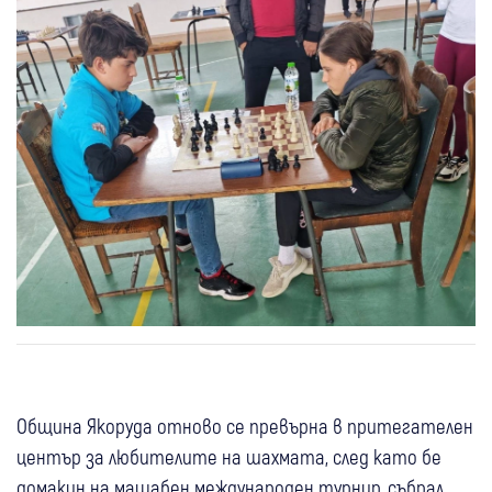
Община Якоруда отново се превърна в притегателен
център за любителите на шахмата, след като бе
домакин на мащабен международен турнир, събрал