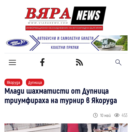
Якоруда
Дупница
Млади шахматисти от Дупница
триумфираха на турнир в Якоруда
453
10 май