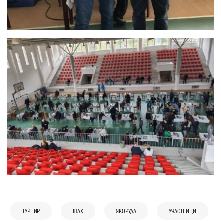
23 юли
Якоруда
ТУРНИР
ШАХ
ЯКОРУДА
УЧАСТНИЦИ
Глобиха нарушител с ловно куче за