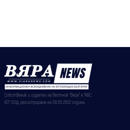
Собственик и издател на вестник "Вяра" е "АВС
КО" ООД, регистрирана на 08.05.2002 година.