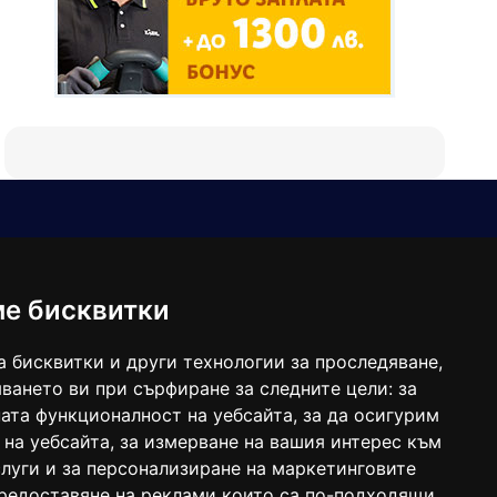
Е-мейл
Следвайте ни:
viaranews@gmail.com
balgarkanews@gmail.com
ме бисквитки
viara_reklama@mail.bg
а бисквитки и други технологии за проследяване,
ването ви при сърфиране за следните цели:
за
ата функционалност на уебсайта
,
за да осигурим
 на уебсайта
,
за измерване на вашия интерес към
луги и за персонализиране на маркетинговите
предоставяне на реклами които са по-подходящи