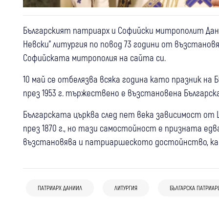
Българският патриарх и Софийски митрополит Дани
Невски" литургия по повод 73 години от възстан
Софийската митрополия на сайта си.
10 май се отбелязва всяка година като празник на
през 1953 г. тържествено е възстановена Българс
Българската църква след пет века зависимост от
през 1870 г., но тази самостойност е призната едв
05 авг
възстановява и патриаршеското достойнство, какв
Дупница
(СНИМКИ) Стотици на поклонение пред
04 авг
Самоков
05 авг
Ихтиман
чудотворната Хавайска икона в
Стотици миряни посрещнаха
Чудотворната Хавайска икона на
Дупница, патриарх Даниил възглави
ПАТРИАРХ ДАНИИЛ
ЛИТУРГИЯ
БЪЛГАРСКА ПАТРИА
чудотворната Хавайска мироточива
Света Богородица беше посрещната в
вечерня в храм "Свети Георги"
Иверска икона на Пресвета Богородица
Ихтиман
в Самоков