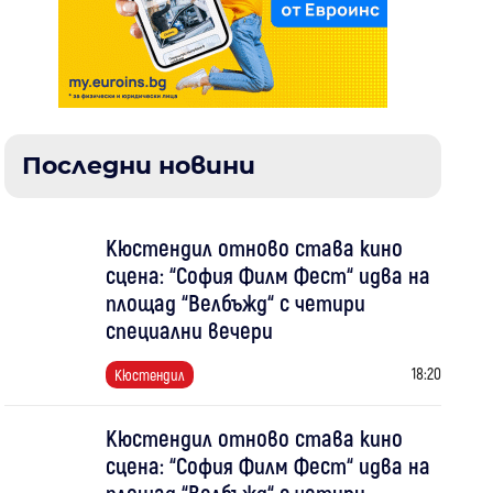
Последни новини
Кюстендил отново става кино
сцена: “София Филм Фест“ идва на
площад “Велбъжд“ с четири
специални вечери
18:20
Кюстендил
Кюстендил отново става кино
сцена: “София Филм Фест“ идва на
площад “Велбъжд“ с четири