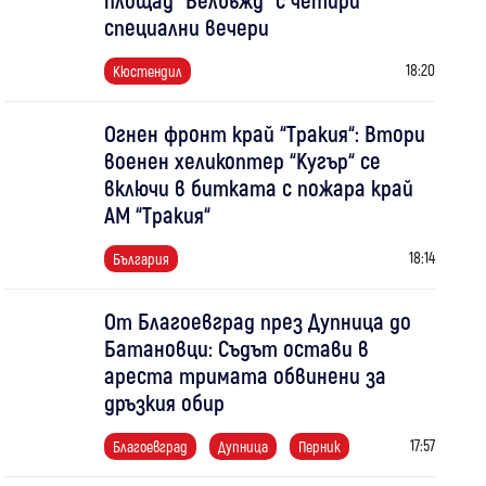
специални вечери
18:20
Кюстендил
Огнен фронт край “Тракия“: Втори
военен хеликоптер “Кугър“ се
включи в битката с пожара край
АМ “Тракия“
18:14
България
От Благоевград през Дупница до
Батановци: Съдът остави в
ареста тримата обвинени за
дръзкия обир
17:57
Благоевград
Дупница
Перник