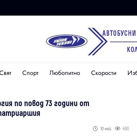
Свят
Спорт
Любопитно
Скорости
Из
гия по повод 73 години от
 патриаршия
490
10 май