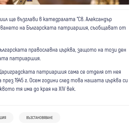
ил ще възглави в катедралата “Св. Александър
овяването на Българската патриаршия, съобщават от
 Българската православна църква, защото на този ден
ката патриаршия.
 Цариградската патриаршия сама се отделя от нея
а през 1945 г. Осем години след това нашата църква си
05 авг
ото тя има до края на XIV век.
Дупница
Сапарева баня
(СНИМКИ) Патриарх Даниил отслужи
03 авг
Дупница
Сапарева баня
05 авг
Дупница
Сапарева баня
водосвет при езерото Бъбрека: "Все
Патриарх Даниил от Езерата до
Патриарх Даниил идва в Дупница с
повече млади хора поемат по пътя на
РШИЯ
ВЪЗСТАНОВЯВАНЕ
Дупница: Водосвет край Бъбрека и
чудотворната икона “Света
вярата"
посрещане на Хавайската икона на
Богородица – Хавайска“
Богородица в един ден