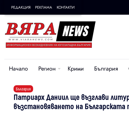
РЕДАКЦИЯ
РЕКЛАМА
КОНТАКТИ
Начало
Регион
Крими
България
България
Патриарх Даниил ще възглави литур
възстановяването на Българската