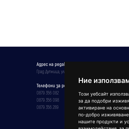
Адрес на редакцията
Град Дупница, ул.''Христо Ботев" 43
Ние използва
Телефони за реклама и абонаменти
0879 356 082
Този уебсайт използв
0879 356 098
за да подобри изживя
0879 356 289
активиране на основн
по-добро изживяване
нашите продукти и ус
взаимодействия
,
за 