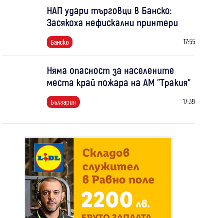
НАП удари търговци в Банско:
Засякоха нефискални принтери
17:55
Банско
Няма опасност за населените
места край пожара на АМ "Тракия"
17:39
България