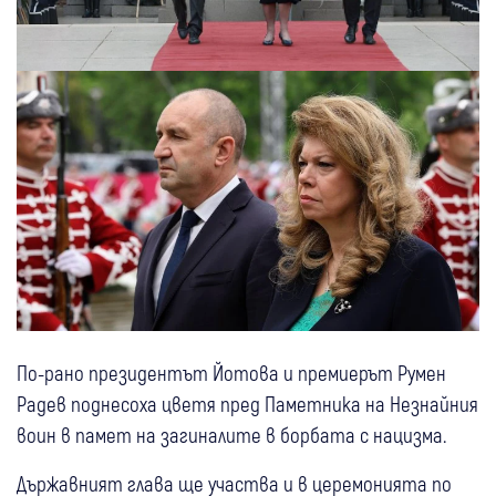
По-рано президентът Йотова и премиерът Румен
Радев поднесоха цветя пред Паметника на Незнайния
воин в памет на загиналите в борбата с нацизма.
Държавният глава ще участва и в церемонията по