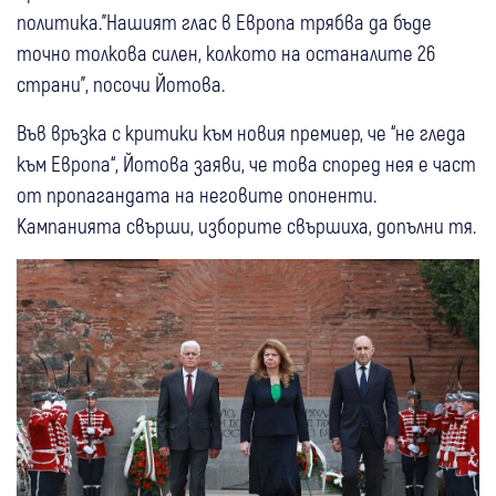
политика."Нашият глас в Европа трябва да бъде
точно толкова силен, колкото на останалите 26
страни", посочи Йотова.
Във връзка с критики към новия премиер, че “не гледа
към Европа“, Йотова заяви, че това според нея е част
от пропагандата на неговите опоненти.
Кампанията свърши, изборите свършиха, допълни тя.