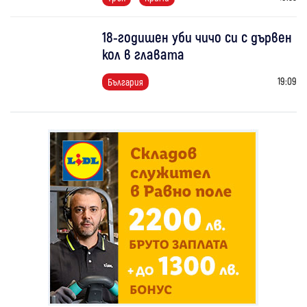
18-годишен уби чичо си с дървен
кол в главата
19:09
България