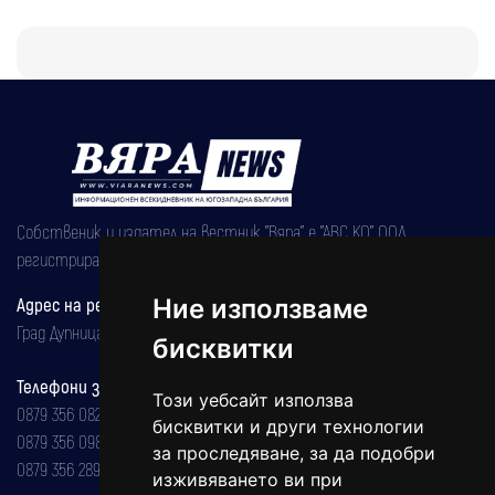
Собственик и издател на вестник "Вяра" е "АВС КО" ООД,
регистрирана на 08.05.2002 година.
Ние използваме
Адрес на редакцията
Град Дупница, ул.''Христо Ботев" 43
бисквитки
Телефони за реклама и абонаменти
Този уебсайт използва
0879 356 082
бисквитки и други технологии
0879 356 098
за проследяване, за да подобри
0879 356 289
изживяването ви при