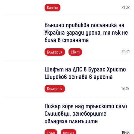
21:02
Банско
Външно привиква посланика на
Украйна заради дрона, тя пък не
била в страната
20:41
България
Свят
Шефът на ДПС в Бургас Христо
Широков остава в ареста
19:39
България
Пожар горя над трънското село
Слишовци, огнеборците
овладяха пламъците
19:33
Трън
Крими