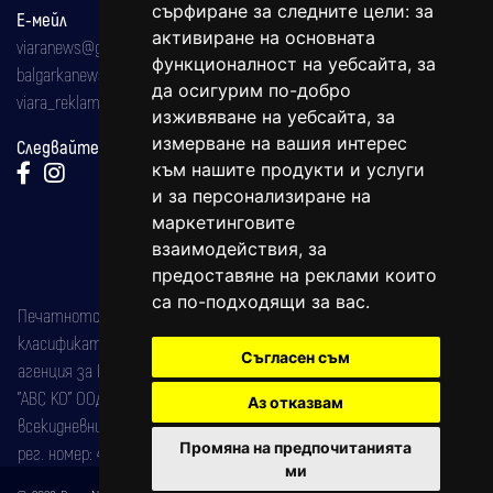
сърфиране за следните цели:
за
Е-мейл
активиране на основната
viaranews@gmail.com
функционалност на уебсайта
,
за
balgarkanews@gmail.com
да осигурим по-добро
viara_reklama@mail.bg
изживяване на уебсайта
,
за
измерване на вашия интерес
Следвайте ни:
към нашите продукти и услуги
и за персонализиране на
маркетинговите
взаимодействия
,
за
предоставяне на реклами които
са по-подходящи за вас
.
Печатното издание на вестника е регистрирано в националния
класификатор на печатните издания (Българска национална
Съгласен съм
агенция за ISSN) под номер: ISSN 1312-4722.
"АВС КО" ООД е притежател на марката: Вяра информационен
Аз отказвам
всекидневник на югозападна България, със свидетелство за марка
Промяна на предпочитанията
рег. номер: 47857/11.05.2004 година.
ми