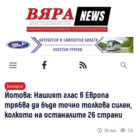
България
Йотова: Нашият глас в Европа
трябва да бъде точно толкова силен,
колкото на останалите 26 страни
524
09 май