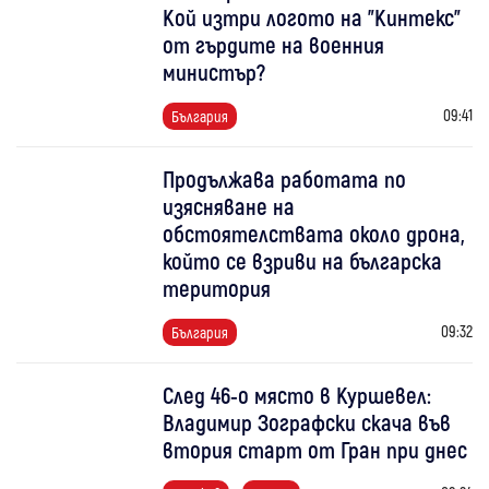
Кой изтри логото на "Кинтекс"
от гърдите на военния
министър?
09:41
България
Продължава работата по
изясняване на
обстоятелствата около дрона,
който се взриви на българска
територия
09:32
България
След 46-о място в Куршевел:
Владимир Зографски скача във
втория старт от Гран при днес