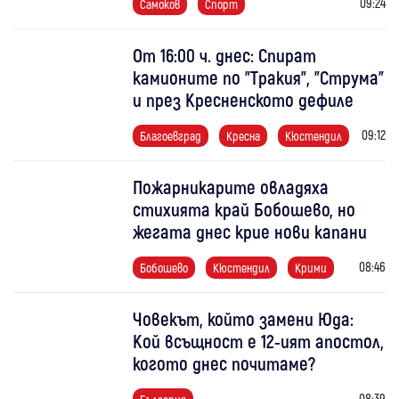
09:24
Самоков
Спорт
От 16:00 ч. днес: Спират
камионите по "Тракия", "Струма"
и през Кресненското дефиле
09:12
Благоевград
Кресна
Кюстендил
Пожарникарите овладяха
стихията край Бобошево, но
жегата днес крие нови капани
08:46
Бобошево
Кюстендил
Крими
Човекът, който замени Юда:
Кой всъщност е 12-ият апостол,
когото днес почитаме?
08:39