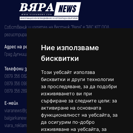
Собственик и издател на вестник "Вяра" е "АВС КО" ООД,
регистрирана на 08.05.2002 година.
Ние използваме
Адрес на редакцията
Град Дупница, ул.''Христо Ботев" 43
бисквитки
Телефони за реклама и абонаменти
Този уебсайт използва
0879 356 082
бисквитки и други технологии
0879 356 098
за проследяване, за да подобри
0879 356 289
изживяването ви при
сърфиране за следните цели:
за
Е-мейл
активиране на основната
viaranews@gmail.com
функционалност на уебсайта
,
за
balgarkanews@gmail.com
да осигурим по-добро
viara_reklama@mail.bg
изживяване на уебсайта
,
за