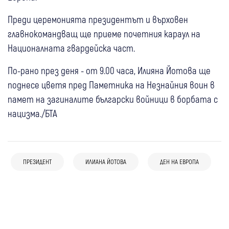
Преди церемонията президентът и върховен
главнокомандващ ще приеме почетния караул на
Националната гвардейска част.
По-рано през деня - от 9.00 часа, Илияна Йотова ще
поднесе цветя пред Паметника на Незнайния воин в
памет на загиналите български войници в борбата с
нацизма./БТА
07 авг
България
Огнян Минчев: За победа на
02 авг
България
президентските избори ще трябват
ПРЕЗИДЕНТ
ИЛИАНА ЙОТОВА
ДЕН НА ЕВРОПА
29 юли
България
Бойко Борисов: ГЕРБ ще говори за
минимум 1,2 млн. гласа
29 юли
България
Президентът не наложи вето на Бюджет
президент през септември
28 юли
България
Президентът Йотова излиза с изявление
2026 и го обнародва
28 юли
България
Румен Радев: "Прогресивна България" ще
за бюджета
ПП връчват на президента петиция с
подкрепи Илияна Йотова за президент