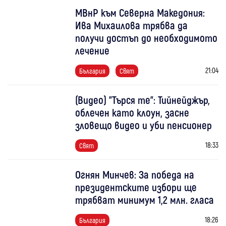
МВнР към Северна Македония:
Ива Михаилова трябва да
получи достъп до необходимото
лечение
21:04
България
Свят
(Видео) "Търся те": Тийнейджър,
облечен като клоун, засне
зловещо видео и уби пенсионер
18:33
Свят
Огнян Минчев: За победа на
президентските избори ще
трябват минимум 1,2 млн. гласа
18:26
България