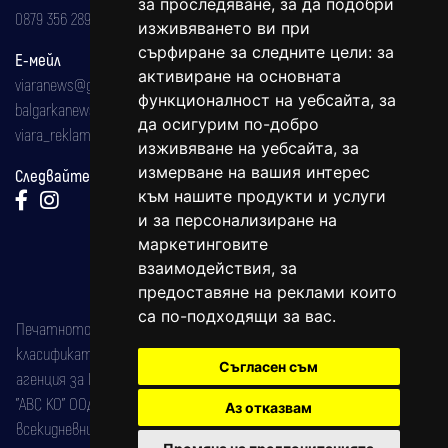
за проследяване, за да подобри
0879 356 289
изживяването ви при
сърфиране за следните цели:
за
Е-мейл
активиране на основната
viaranews@gmail.com
функционалност на уебсайта
,
за
balgarkanews@gmail.com
да осигурим по-добро
viara_reklama@mail.bg
изживяване на уебсайта
,
за
измерване на вашия интерес
Следвайте ни:
към нашите продукти и услуги
и за персонализиране на
маркетинговите
взаимодействия
,
за
предоставяне на реклами които
са по-подходящи за вас
.
Печатното издание на вестника е регистрирано в националния
класификатор на печатните издания (Българска национална
Съгласен съм
агенция за ISSN) под номер: ISSN 1312-4722.
"АВС КО" ООД е притежател на марката: Вяра информационен
Аз отказвам
всекидневник на югозападна България, със свидетелство за марка