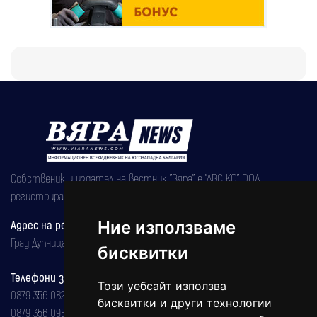
Собственик и издател на вестник "Вяра" е "АВС КО" ООД,
регистрирана на 08.05.2002 година.
Ние използваме
Адрес на редакцията
Град Дупница, ул.''Христо Ботев" 43
бисквитки
Телефони за реклама и абонаменти
Този уебсайт използва
0879 356 082
бисквитки и други технологии
0879 356 098