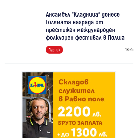
Ансамбъл “Кладница“ донесе
Голямата награда от
престижен международен
фолклорен фестивал в Полша
18:25
Перник