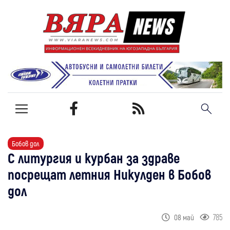
Бобов дол
С литургия и курбан за здраве
посрещат летния Никулден в Бобов
дол
785
08 май