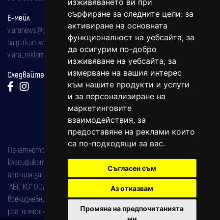
изживяването ви при
сърфиране за следните цели:
за
Е-мейл
активиране на основната
viaranews@gmail.com
функционалност на уебсайта
,
за
balgarkanews@gmail.com
да осигурим по-добро
viara_reklama@mail.bg
изживяване на уебсайта
,
за
измерване на вашия интерес
Следвайте ни:
към нашите продукти и услуги
и за персонализиране на
маркетинговите
взаимодействия
,
за
предоставяне на реклами които
са по-подходящи за вас
.
Печатното издание на вестника е регистрирано в националния
класификатор на печатните издания (Българска национална
Съгласен съм
агенция за ISSN) под номер: ISSN 1312-4722.
"АВС КО" ООД е притежател на марката: Вяра информационен
Аз отказвам
всекидневник на югозападна България, със свидетелство за марка
Промяна на предпочитанията
рег. номер: 47857/11.05.2004 година.
ми