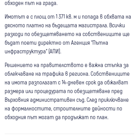
обходен път на града.
Имотът е с площ от 1 371 кв. м и попада в обхвата на
дясното платно на бъдещата магистрала. Всички
разходи по обезщетяването на собствениците ще
бъдат поети директно от Агенция “Пътна
инфраструктура“ (АПИ).
Решението на правителството е важна стъпка за
облекчаване на трафика в региона. Собствениците
на имота разполагат с 14-дневен срок да обжалват
размера или процедурата по обезщетяване пред
Върховния административен съд. След приключване
на формалностите, строителните дейности по
обходния път могат да продължат по план.