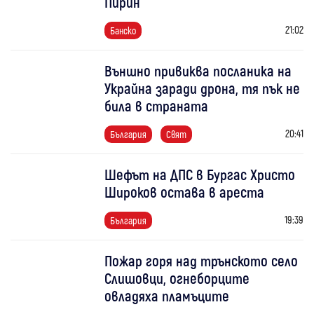
Пирин
21:02
Банско
Външно привиква посланика на
Украйна заради дрона, тя пък не
била в страната
20:41
България
Свят
Шефът на ДПС в Бургас Христо
Широков остава в ареста
19:39
България
Пожар горя над трънското село
Слишовци, огнеборците
овладяха пламъците