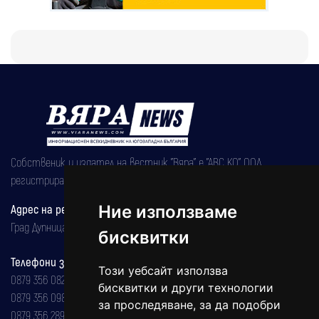
Собственик и издател на вестник "Вяра" е "АВС КО" ООД,
регистрирана на 08.05.2002 година.
Ние използваме
Адрес на редакцията
Град Дупница, ул.''Христо Ботев" 43
бисквитки
Телефони за реклама и абонаменти
Този уебсайт използва
0879 356 082
бисквитки и други технологии
0879 356 098
за проследяване, за да подобри
0879 356 289