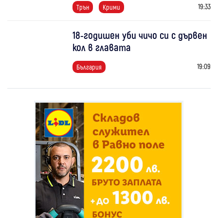
19:33
Трън
Крими
18-годишен уби чичо си с дървен
кол в главата
19:09
България