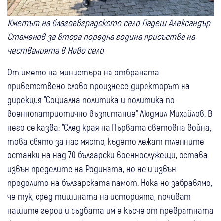
Кметът на благоевградското село Падеш Александър
Стаменов за втора поредна година присъства на
честванията в Ново село
От името на министъра на отбраната
приветствено слово произнесе директорът на
дирекция “Социална политика и политика по
военнопатриотично възпитание“ Людмил Михайлов. В
него се казва: “След края на Първата световна война,
това свято за нас място, където лежат тленните
останки на над 70 български военнослужещи, остава
извън пределите на Родината, но не и извън
пределите на българската памет. Нека не забравяме,
че тук, сред тишината на историята, почиват
нашите герои и съдбата им е късче от превратната