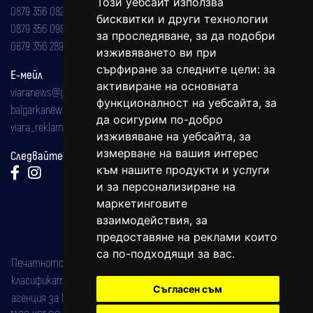
Този уебсайт използва
0879 356 082
бисквитки и други технологии
0879 356 098
за проследяване, за да подобри
0879 356 289
изживяването ви при
сърфиране за следните цели:
за
Е-мейл
активиране на основната
viaranews@gmail.com
функционалност на уебсайта
,
за
balgarkanews@gmail.com
да осигурим по-добро
viara_reklama@mail.bg
изживяване на уебсайта
,
за
измерване на вашия интерес
Следвайте ни:
към нашите продукти и услуги
и за персонализиране на
маркетинговите
взаимодействия
,
за
предоставяне на реклами които
са по-подходящи за вас
.
Печатното издание на вестника е регистрирано в националния
класификатор на печатните издания (Българска национална
Съгласен съм
агенция за ISSN) под номер: ISSN 1312-4722.