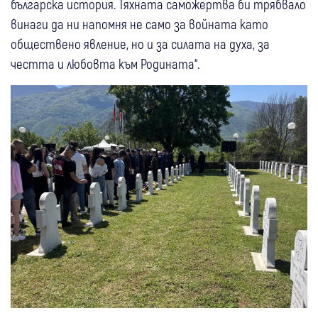
българска история. Тяхната саможертва би трябвало
винаги да ни напомня не само за войната като
обществено явление, но и за силата на духа, за
честта и любовта към Родината“.