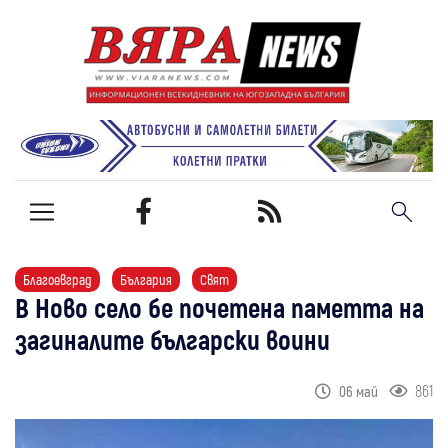
Благоевград
България
Свят
В Ново село бе почетена паметта на
загиналите български воини
861
06 май