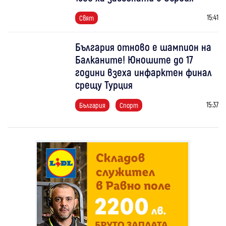
15:41
Свят
България отново е шампион на
Балканите! Юношите до 17
години взеха инфарктен финал
срещу Турция
15:37
България
Спорт