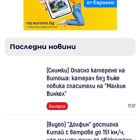
Последни новини
(Снимки) Опасно катерене на
Витоша: катерач без въже
повика спасители на "Малкия
Винкел"
17:07
България
(Видео) "Долфин" достигна
Китай с ветрове до 151 км/ч,
над милион души са евакуирани