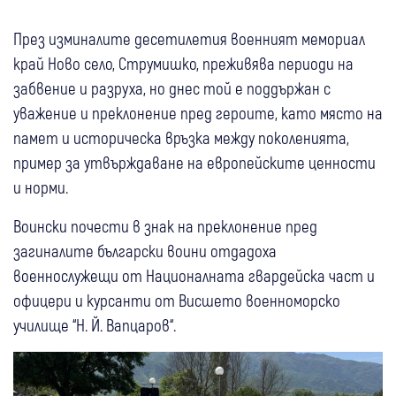
През изминалите десетилетия военният мемориал
край Ново село, Струмишко, преживява периоди на
забвение и разруха, но днес той е поддържан с
уважение и преклонение пред героите, като място на
памет и историческа връзка между поколенията,
пример за утвърждаване на европейските ценности
и норми.
Воински почести в знак на преклонение пред
загиналите български воини отдадоха
военнослужещи от Националната гвардейска част и
офицери и курсанти от Висшето военноморско
училище “Н. Й. Вапцаров“.