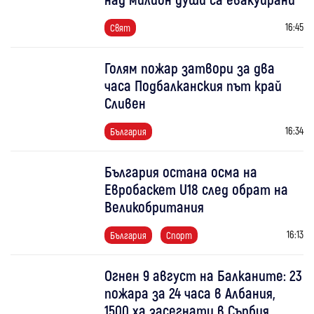
16:45
Свят
Голям пожар затвори за два
часа Подбалканския път край
Сливен
16:34
България
България остана осма на
Евробаскет U18 след обрат на
Великобритания
16:13
България
Спорт
Огнен 9 август на Балканите: 23
пожара за 24 часа в Албания,
1500 ха засегнати в Сърбия