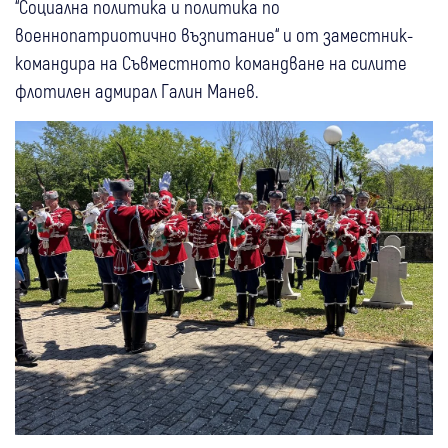
“Социална политика и политика по
военнопатриотично възпитание“ и от заместник-
командира на Съвместното командване на силите
флотилен адмирал Галин Манев.