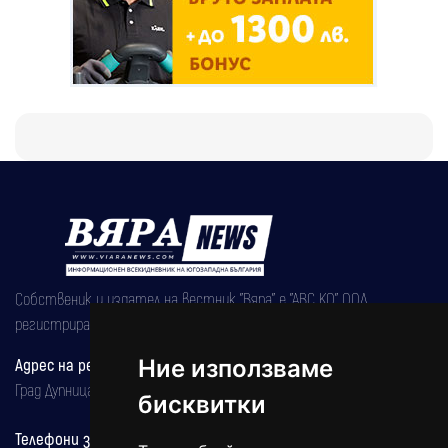
Собственик и издател на вестник "Вяра" е "АВС КО" ООД,
регистрирана на 08.05.2002 година.
Ние използваме
Адрес на редакцията
Град Дупница, ул.''Христо Ботев" 43
бисквитки
Телефони за реклама и абонаменти