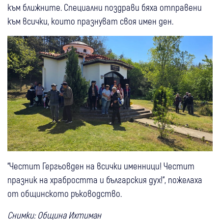
към ближните. Специални поздрави бяха отправени
към всички, които празнуват своя имен ден.
“Честит Гергьовден на всички именници! Честит
празник на храбростта и българския дух!“, пожелаха
от общинското ръководство.
Снимки: Община Ихтиман