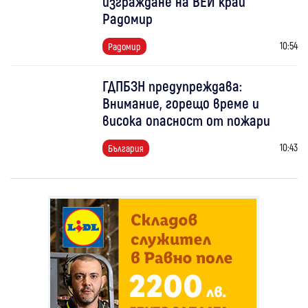
изграждане на ВЕИ край
Радомир
10:54
Радомир
ГДПБЗН предупреждава:
Внимание, горещо време и
висока опасност от пожари
10:43
България