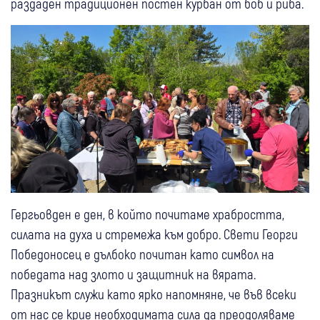
раздаден традиционен постен курбан от боб и риба.
Гергьовден е ден, в който почитаме храбростта,
силата на духа и стремежа към добро. Свети Георги
Победоносец е дълбоко почитан като символ на
победата над злото и защитник на вярата.
Празникът служи като ярко напомняне, че във всеки
от нас се крие необходимата сила да преодоляваме