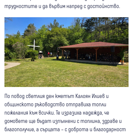
трудностите и да вървим напред с достойнство.
По повод светлия ден кметът Калоян Илиев и
общинското ръководство отправиха топли
пожелания към всички. Те изразиха надежда, че
домовете ще бъдат изпълнени с топлина, здраве и
благополучие, а сърцата – с доброта и благодарност