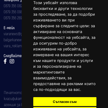
Този уебсайт използва
0879 356 082
бисквитки и други технологии
0879 356 098
за проследяване, за да подобри
0879 356 289
изживяването ви при
сърфиране за следните цели:
за
Е-мейл
активиране на основната
viaranews@gmail.com
функционалност на уебсайта
,
за
balgarkanews@gmail.com
да осигурим по-добро
viara_reklama@mail.bg
изживяване на уебсайта
,
за
измерване на вашия интерес
Следвайте ни:
към нашите продукти и услуги
и за персонализиране на
маркетинговите
взаимодействия
,
за
предоставяне на реклами които
са по-подходящи за вас
.
Печатното издание на вестника е регистрирано в националния
класификатор на печатните издания (Българска национална
Съгласен съм
агенция за ISSN) под номер: ISSN 1312-4722.