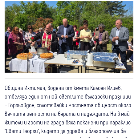
Община Ихтиман, водена от кмета Калоян Илиев,
отбеляза един от най-светлите български празници
– Гергьовден, сплотявайки местната общност около
вечните ценности на вярата и надеждата. На 6 май
жители и гости на града бяха поканени при параклис
“Свети Георги“, където за здраве и благополучие бе