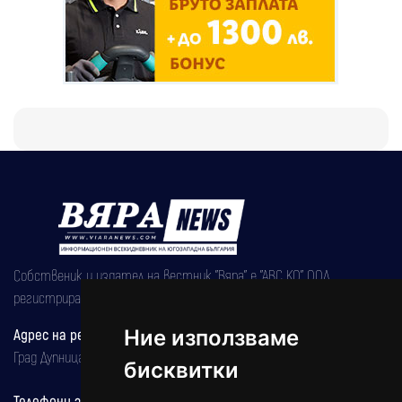
Собственик и издател на вестник "Вяра" е "АВС КО" ООД,
регистрирана на 08.05.2002 година.
Адрес на редакцията
Ние използваме
Град Дупница, ул.''Христо Ботев" 43
бисквитки
Телефони за реклама и абонаменти