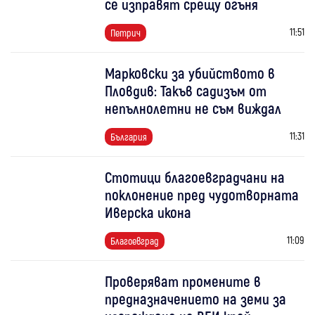
се изправят срещу огъня
11:51
Петрич
Марковски за убийството в
Пловдив: Такъв садизъм от
непълнолетни не съм виждал
11:31
България
Стотици благоевградчани на
поклонение пред чудотворната
Иверска икона
11:09
Благоевград
Проверяват промените в
предназначението на земи за