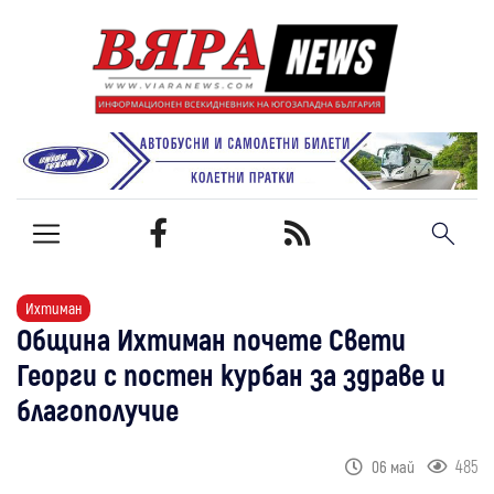
Ихтиман
Община Ихтиман почете Свети
Георги с постен курбан за здраве и
благополучие
485
06 май