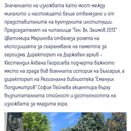
Значението на изложбата като мост между
миналото и настоящето беше отбелязано и от
представителите на културните институции.
Председателят на читалище “Ген. Вл. Заимов 2013“
Цветомира Маринова отбеляза ролята на
експозицията за съхраняване на паметта за
героизма. Директорът на Държавен архив –
Кюстендил Албена Георгиева подчерта важното
място на града във военната история на България, а
директорът на Регионална библиотека “Емануил
Попдимитров“ София Пейчева акцентира върху
възпитателната стойност и достъпността на
изложбата за младите хора.