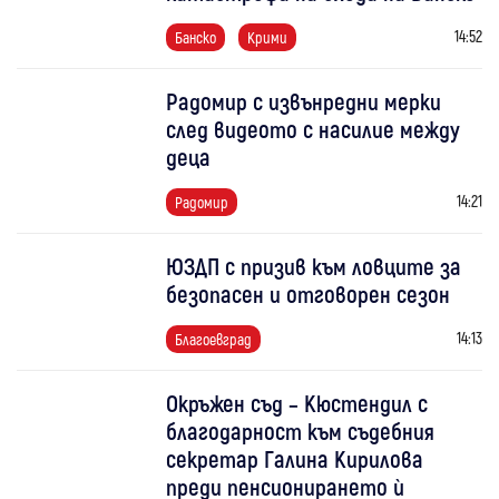
14:52
Банско
Крими
Радомир с извънредни мерки
след видеото с насилие между
деца
14:21
Радомир
ЮЗДП с призив към ловците за
безопасен и отговорен сезон
14:13
Благоевград
Окръжен съд – Кюстендил с
благодарност към съдебния
секретар Галина Кирилова
преди пенсионирането ѝ