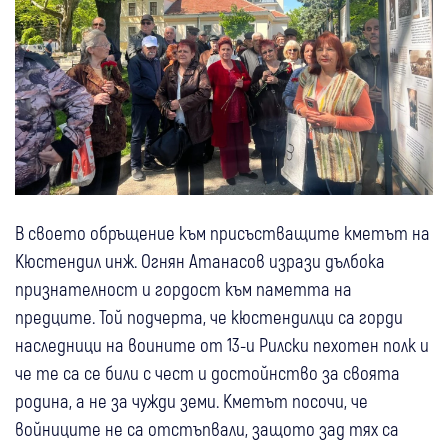
В своето обръщение към присъстващите кметът на
Кюстендил инж. Огнян Атанасов изрази дълбока
признателност и гордост към паметта на
предците. Той подчерта, че кюстендилци са горди
наследници на воините от 13-и Рилски пехотен полк и
че те са се били с чест и достойнство за своята
родина, а не за чужди земи. Кметът посочи, че
войниците не са отстъпвали, защото зад тях са