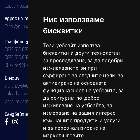
регистрирана на 08.05.2002 година.
Ние използваме
Адрес на редакцията
Град Дупница, ул.''Христо Ботев" 43
бисквитки
Телефони за реклама и абонаменти
Този уебсайт използва
0879 356 082
бисквитки и други технологии
0879 356 098
за проследяване, за да подобри
0879 356 289
изживяването ви при
сърфиране за следните цели:
за
Е-мейл
активиране на основната
viaranews@gmail.com
функционалност на уебсайта
,
за
balgarkanews@gmail.com
да осигурим по-добро
viara_reklama@mail.bg
изживяване на уебсайта
,
за
измерване на вашия интерес
Следвайте ни:
към нашите продукти и услуги
и за персонализиране на
маркетинговите