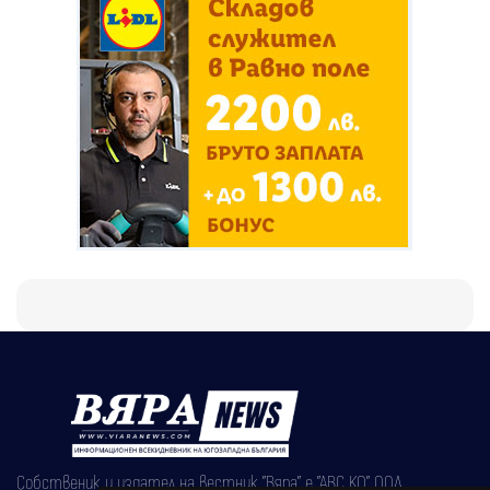
Собственик и издател на вестник "Вяра" е "АВС КО" ООД,