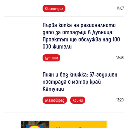
14:07
Кюстендил
Първа копка на регионалното
депо за отпадъци в Дупница:
Проектът ще обслужва над 100
000 жители
13:38
Дупница
Пиян и без книжка: 67-годишен
пострада с мотор край
Катунци
13:20
Благоевград
Крими