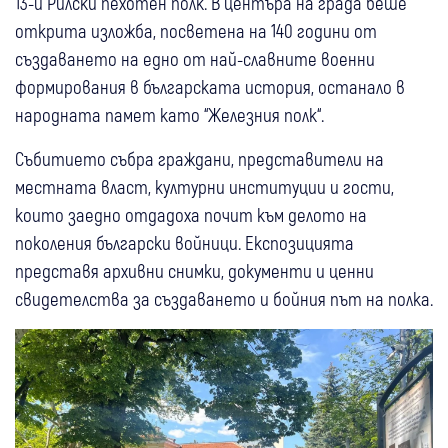
13-и Рилски пехотен полк. В центъра на града беше
открита изложба, посветена на 140 години от
създаването на едно от най-славните военни
формирования в българската история, останало в
народната памет като “Железния полк“.
Събитието събра граждани, представители на
местната власт, културни институции и гости,
които заедно отдадоха почит към делото на
поколения български войници. Експозицията
представя архивни снимки, документи и ценни
свидетелства за създаването и бойния път на полка.