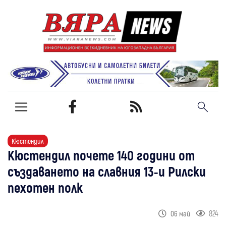
Кюстендил
Кюстендил почете 140 години от
създаването на славния 13-и Рилски
пехотен полк
824
06 май