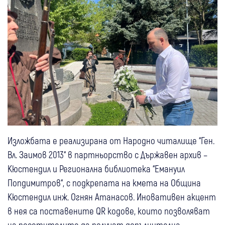
Изложбата е реализирана от Народно читалище “Ген.
Вл. Заимов 2013“ в партньорство с Държавен архив –
Кюстендил и Регионална библиотека “Емануил
Попдимитров“, с подкрепата на кмета на Община
Кюстендил инж. Огнян Атанасов. Иновативен акцент
в нея са поставените QR кодове, които позволяват
на посетителите да получат допълнителна