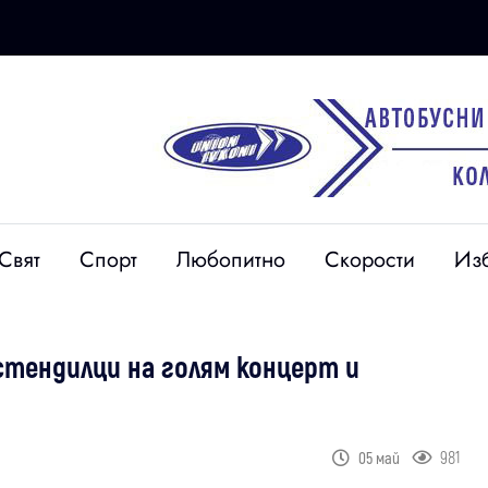
Свят
Спорт
Любопитно
Скорости
Из
стендилци на голям концерт и
981
05 май