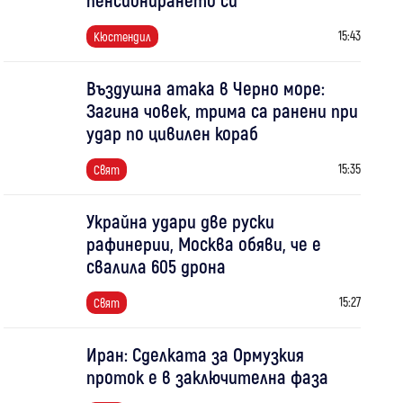
15:43
Кюстендил
Въздушна атака в Черно море:
Загина човек, трима са ранени при
удар по цивилен кораб
15:35
Свят
Украйна удари две руски
рафинерии, Москва обяви, че е
свалила 605 дрона
15:27
Свят
Иран: Сделката за Ормузкия
проток е в заключителна фаза