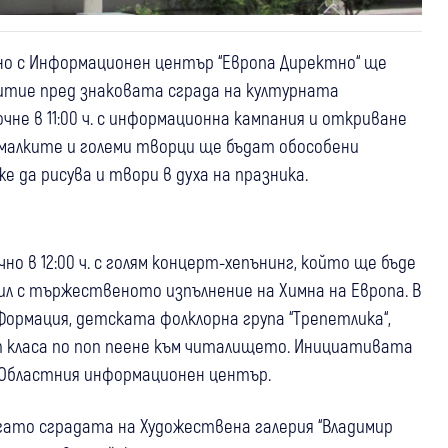
тно с Информационен център “Европа Директно“ ще
итие пред знаковата сграда на културната
не в 11:00 ч. с информационна кампания и откриване
а малките и големи творци ще бъдат обособени
 да рисува и твори в духа на празника.
в 12:00 ч. с голям концерт-хепънинг, който ще бъде
л с тържественото изпълнение на Химна на Европа. В
рмация, детската фолклорна група “Трепетлика“,
т класа по поп пеене към читалището. Инициативата
 Областния информационен център.
когато сградата на Художествена галерия “Владимир