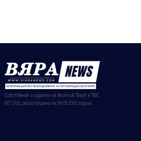
Собственик и издател на вестник "Вяра" е "АВС
КО" ООД, регистрирана на 08.05.2002 година.