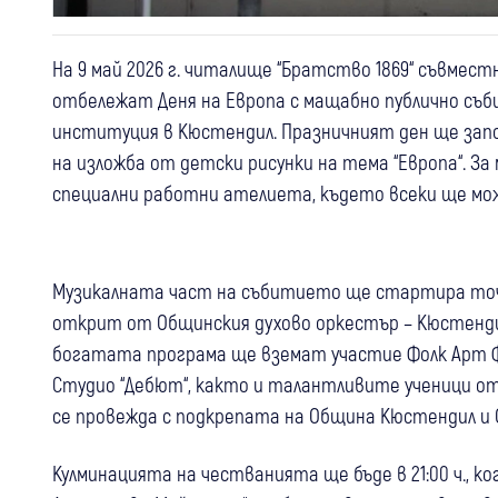
На 9 май 2026 г. читалище “Братство 1869“ съвмес
отбележат Деня на Европа с мащабно публично съб
институция в Кюстендил. Празничният ден ще започ
на изложба от детски рисунки на тема “Европа“. З
специални работни ателиета, където всеки ще може
Музикалната част на събитието ще стартира точно 
открит от Общинския духово оркестър – Кюстенди
богатата програма ще вземат участие Фолк Арт Фо
Студио “Дебют“, както и талантливите ученици о
се провежда с подкрепата на Община Кюстендил и
Кулминацията на честванията ще бъде в 21:00 ч., 