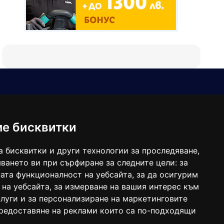
Е-мейл
Следвайте ни:
viaranews@gmail.com
balgarkanews@gmail.com
ме бисквитки
viara_reklama@mail.bg
а бисквитки и други технологии за проследяване,
ването ви при сърфиране за следните цели:
за
ата функционалност на уебсайта
,
за да осигурим
 на уебсайта
,
за измерване на вашия интерес към
луги и за персонализиране на маркетинговите
предоставяне на реклами които са по-подходящи