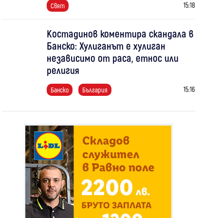
15:18
Свят
Костадинов коментира скандала в
Банско: Хулиганът е хулиган
независимо от раса, етнос или
религия
15:16
Банско
България