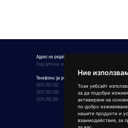
Адрес на редакцията
Град Дупница, ул.''Христо Ботев" 43
Ние използва
Телефони за реклама и абонаменти
0879 356 082
Този уебсайт използв
0879 356 098
за да подобри изживя
0879 356 289
активиране на основн
по-добро изживяване
нашите продукти и ус
взаимодействия
,
за 
за вас
.