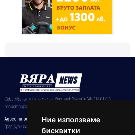
Собственик и издател на вестник "Вяра" е "АВС КО" ООД,
регистрирана на 08.05.2002 година.
Адрес на редакцията
Ние използваме
Град Дупница, ул.''Христо Ботев" 43
бисквитки