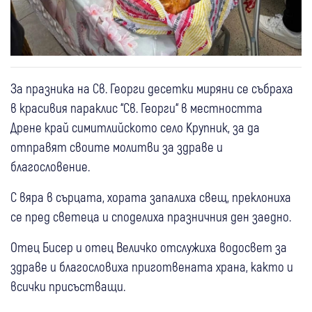
За празника на Св. Георги десетки миряни се събраха
в красивия параклис “Св. Георги“ в местността
Дрене край симитлийското село Крупник, за да
отправят своите молитви за здраве и
благословение.
С вяра в сърцата, хората запалиха свещ, преклониха
се пред светеца и споделиха празничния ден заедно.
Отец Бисер и отец Величко отслужиха водосвет за
здраве и благословиха приготвената храна, както и
всички присъстващи.