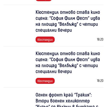
Кюстендил отново става кино
сцена: “София Филм Фест“ идва
на площад “Велбъжд“ с четири
специални вечери
18:20
Кюстендил
Кюстендил отново става кино
сцена: “София Филм Фест“ идва
на площад “Велбъжд“ с четири
специални вечери
18:20
Кюстендил
Огнен фронт край “Тракия“:
Втори военен хеликоптер
“Кугър“ се включи в битката с