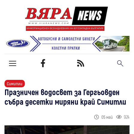
Симитли
Празничен водосвет за Гергьовден
събра десетки миряни край Симитли
924
05 май