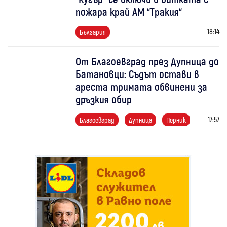
пожара край АМ “Тракия“
18:14
България
От Благоевград през Дупница до
Батановци: Съдът остави в
ареста тримата обвинени за
дръзкия обир
17:57
Благоевград
Дупница
Перник