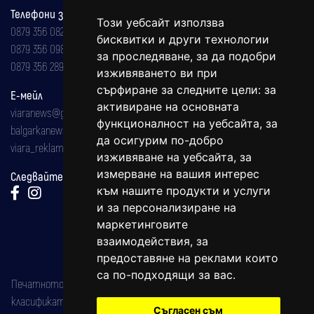
Телефони за реклама и абонаменти
Този уебсайт използва
0879 356 082
бисквитки и други технологии
0879 356 098
за проследяване, за да подобри
0879 356 289
изживяването ви при
сърфиране за следните цели:
за
Е-мейл
активиране на основната
viaranews@gmail.com
функционалност на уебсайта
,
за
balgarkanews@gmail.com
да осигурим по-добро
viara_reklama@mail.bg
изживяване на уебсайта
,
за
измерване на вашия интерес
Следвайте ни:
към нашите продукти и услуги
и за персонализиране на
маркетинговите
взаимодействия
,
за
предоставяне на реклами които
са по-подходящи за вас
.
Печатното издание на вестника е регистрирано в националния
класификатор на печатните издания (Българска национална
Съгласен съм