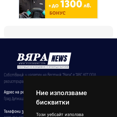
Собственик и издател на вестник "Вяра" е "АВС КО" ООД,
регистрирана на 08.05.2002 година.
Адрес на редакцията
Ние използваме
Град Дупница, ул.''Христо Ботев" 43
бисквитки
Телефони за реклама и абонаменти
Този уебсайт използва