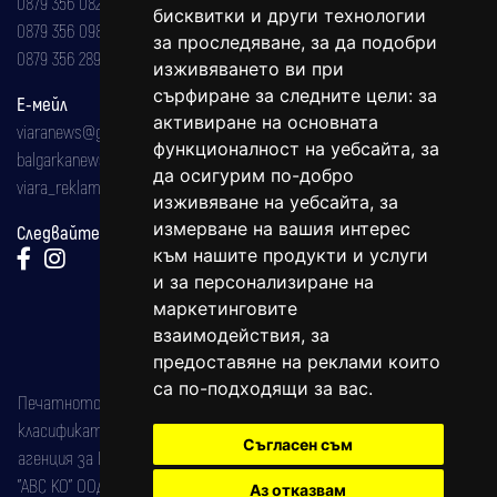
0879 356 082
бисквитки и други технологии
0879 356 098
за проследяване, за да подобри
0879 356 289
изживяването ви при
сърфиране за следните цели:
за
Е-мейл
активиране на основната
viaranews@gmail.com
функционалност на уебсайта
,
за
balgarkanews@gmail.com
да осигурим по-добро
viara_reklama@mail.bg
изживяване на уебсайта
,
за
измерване на вашия интерес
Следвайте ни:
към нашите продукти и услуги
и за персонализиране на
маркетинговите
взаимодействия
,
за
предоставяне на реклами които
са по-подходящи за вас
.
Печатното издание на вестника е регистрирано в националния
класификатор на печатните издания (Българска национална
Съгласен съм
агенция за ISSN) под номер: ISSN 1312-4722.
"АВС КО" ООД е притежател на марката: Вяра информационен
Аз отказвам