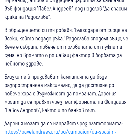
във фондация “Павел Андреев“, под надслов “Да спасим
крака на Радослава“.
В обръщението си тя добавя: “Благодаря от сърце на
всеки, който подаде ръка.“ Радослава споделя също, че
вече е събрана повече от половината от нужната
сума, но времето е решаващ фактор в борбата за
нейното здраве.
Близките ѝ призовават кампанията да бъде
разпространена максимално, за да достигне до
повече хора с възможност да помогнат. Дарения
могат да се правят чрез платформата на Фондация
“Павел Андреев“, както и по банков път.
Дарения могат да се направят чрез платформата:
https://pavelandreev.org/bg/campaign/da-spasim-