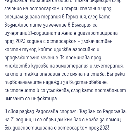
лечение на остеосарком и търси спасение чрез
специализирана терапия в Германия, след като
възможностите за лечение в България са
изчерпани.21-годишната жена е диагностицирана
през 2023 година с остеосарком – злокачествен
костен тумор, който изисква агресивно и
продължително лечение. Тя преминава през
множество курсове на химиотерапия и лъчетерапия,
както и тежка операция със смяна на става. Въпреки
първоначалните надежди за възстановяване,
състоянието ѝ се усложнява, след като поставеният
имплант се инфектира.
В своя разказ Радослава споделя: “Казвам се Радослава,
на 21 години, и се обръщам към вас с молба за помощ.
Бях диагностицирана с остеосарком през 2023