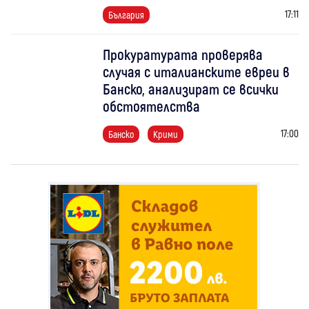
17:11
България
Прокуратурата проверява
случая с италианските евреи в
Банско, анализират се всички
обстоятелства
17:00
Банско
Крими