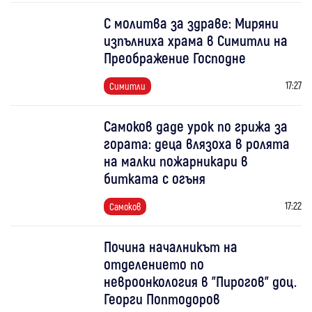
С молитва за здраве: Миряни
изпълниха храма в Симитли на
Преображение Господне
17:27
Симитли
Самоков даде урок по грижа за
гората: деца влязоха в ролята
на малки пожарникари в
битката с огъня
17:22
Самоков
Почина началникът на
отделението по
невроонкология в "Пирогов" доц.
Георги Поптодоров