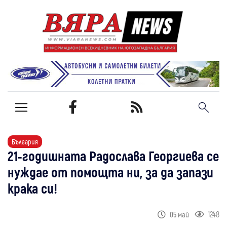
България
21-годишната Радослава Георгиева се
нуждае от помощта ни, за да запази
крака си!
1248
05 май