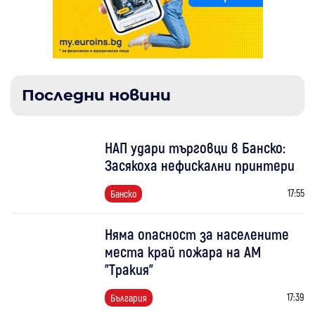
Последни новини
НАП удари търговци в Банско:
Засякоха нефискални принтери
17:55
Банско
Няма опасност за населените
места край пожара на АМ
"Тракия"
17:39
България