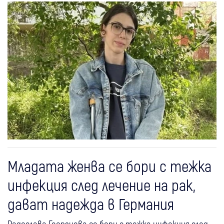
Младата женва се бори с тежка
инфекция след лечение на рак,
дават надежда в Германия
Радослава Георгиева се бори с тежка инфекция след