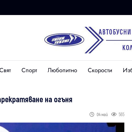
Свят
Спорт
Любопитно
Скорости
Из
 прекратяване на огъня
565
04 май