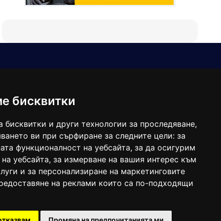
Е-мейл
Следвайте ни:
viaranews@gmail.com
balgarkanews@gmail.com
ме бисквитки
viara_reklama@mail.bg
а бисквитки и други технологии за проследяване,
ването ви при сърфиране за следните цели:
за
ата функционалност на уебсайта
,
за да осигурим
 на уебсайта
,
за измерване на вашия интерес към
луги и за персонализиране на маркетинговите
предоставяне на реклами които са по-подходящи
 под номер: ISSN 1312-4722.
отказвам
Промяна на предпочитанията ми