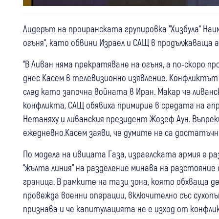
Лидерът на проиранската групировка “Хизбула“ Наим
огъня“, като обвини Израел и САЩ в продължаваща а
“В Ливан няма прекратяване на огъня, а по-скоро п
днес Касем в телевизионно изявление. Конфликтът 
след като започна войната в Иран. Макар че ливан
конфликта, САЩ обявиха примирие в средата на апр
Нетаняху и ливанския президент Жозеф Аун. Въпр
ежедневно.Касем заяви, че думите не са достатъчн
По модела на ивицата Газа, израелската армия е ра
“жълта линия“ на разделение минава на разстояни
граница. В рамките на тази зона, която обхваща д
провежда военни операции, включително със сухопът
признава и че капитулацията не е изход от конфли