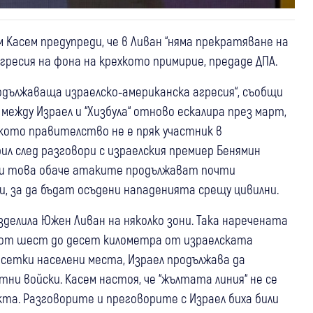
 Касем предупреди, че в Ливан “няма прекратяване на
гресия на фона на крехкото примирие, предаде ДПА.
родължаваща израелско-американска агресия“, съобщи
между Израел и “Хизбула“ отново ескалира през март,
ското правителство не е пряк участник в
ил след разговори с израелския премиер Бенямин
еки това обаче атаките продължават почти
и, за да бъдат осъдени нападенията срещу цивилни.
зделила Южен Ливан на няколко зони. Така наречената
е от шест до десет километра от израелската
есетки населени места, Израел продължава да
ни войски. Касем настоя, че “жълтата линия“ не се
кта. Разговорите и преговорите с Израел биха били