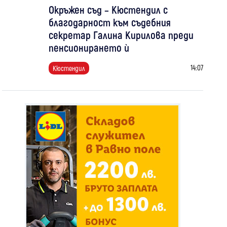
Окръжен съд – Кюстендил с
благодарност към съдебния
секретар Галина Кирилова преди
пенсионирането ѝ
14:07
Кюстендил