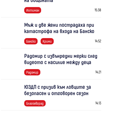
15:38
Ихтиман
Мъж и две жени пострадаха при
катастрофа на входа на Банско
14:52
Банско
Крими
Радомир с извънредни мерки след
видеото с насилие между деца
14:21
Радомир
ЮЗДП с призив към ловците за
безопасен и отговорен сезон
14:13
Благоевград