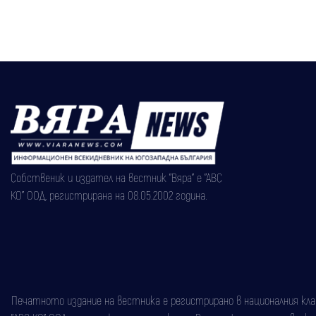
Собственик и издател на вестник "Вяра" е "АВС
КО" ООД, регистрирана на 08.05.2002 година.
Печатното издание на вестника е регистрирано в националния класи