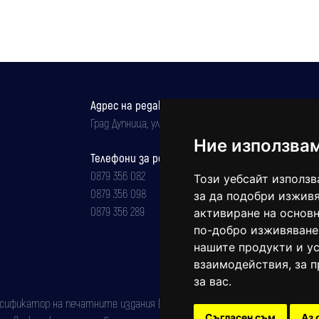
Адрес на редакцията
Град Дупница, ул.''Христо Ботев" 43
Ние използва
Телефони за реклама и абонаменти
0879 356 082
Този уебсайт използв
0879 356 098
за да подобри изживя
0879 356 289
активиране на основн
по-добро изживяване
нашите продукти и ус
взаимодействия
,
за 
за вас
.
фикатор на печатните издания (Българска национална агенция за ISSN)
Съгласен съм
Аз 