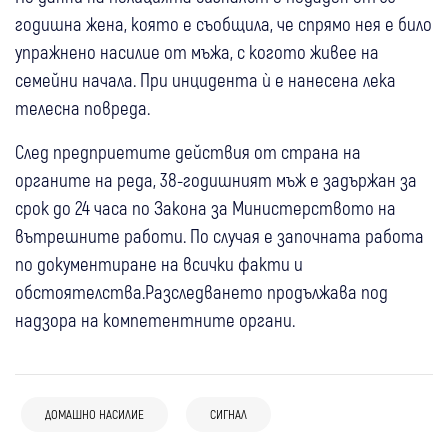
годишна жена, която е съобщила, че спрямо нея е било
упражнено насилие от мъжа, с когото живее на
семейни начала. При инцидента ѝ е нанесена лека
телесна повреда.
След предприетите действия от страна на
органите на реда, 38-годишният мъж е задържан за
срок до 24 часа по Закона за Министерството на
вътрешните работи. По случая е започната работа
по документиране на всички факти и
обстоятелства.Разследването продължава под
надзора на компетентните органи.
17:22
Кюстендил
Крими
ДОМАШНО НАСИЛИЕ
СИГНАЛ
16:49
България
Рецидивист остава в ареста за