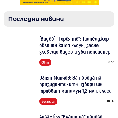
Последни новини
(Видео) "Търся те": Тийнейджър,
облечен като клоун, засне
зловещо видео и уби пенсионер
18:33
Свят
Огнян Минчев: За победа на
президентските избори ще
трябват минимум 1,2 млн. гласа
18:26
България
Ансамбъл “Кладница“ донесе