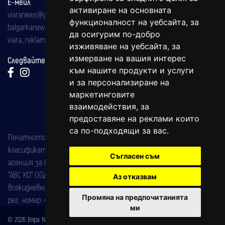
Е-мейл
активиране на основната
viaranews@gmail.com
функционалност на уебсайта
,
за
balgarkanews@gmail.com
да осигурим по-добро
viara_reklama@mail.bg
изживяване на уебсайта
,
за
измерване на вашия интерес
Следвайте ни:
към нашите продукти и услуги
и за персонализиране на
маркетинговите
взаимодействия
,
за
предоставяне на реклами които
са по-подходящи за вас
.
Печатното издание на вестника е регистрирано в националния
класификатор на печатните издания (Българска национална
Съгласен съм
агенция за ISSN) под номер: ISSN 1312-4722.
"АВС КО" ООД е притежател на марката: Вяра информационен
Аз отказвам
всекидневник на югозападна България, със свидетелство за марка
Промяна на предпочитанията
рег. номер: 47857/11.05.2004 година.
ми
© 2026 Вяра News Всички права запазени!