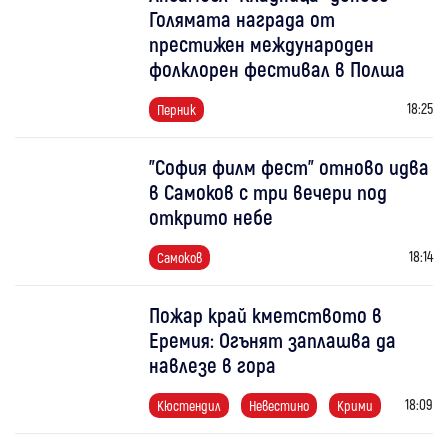
Голямата награда от
престижен международен
фолклорен фестивал в Полша
18:25
Перник
"София филм фест" отново идва
в Самоков с три вечери под
открито небе
18:14
Самоков
Пожар край кметството в
Еремия: Огънят заплашва да
навлезе в гора
18:09
Кюстендил
Невестино
Крими