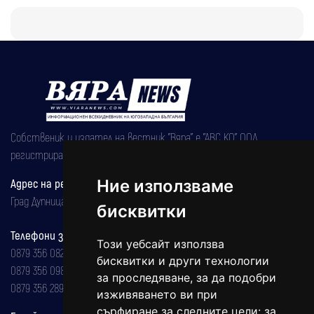
Собственик и издател на вестник "Вяра" е "АВС КО" ООД,
регистрирана на 08.05.2002 година.
Ние използваме
Адрес на редакцията
Град Дупница, ул.''Христо Ботев" 43
бисквитки
Телефони за реклама и абонаменти
Този уебсайт използва
0879 356 082
бисквитки и други технологии
0879 356 098
за проследяване, за да подобри
0879 356 289
изживяването ви при
сърфиране за следните цели:
за