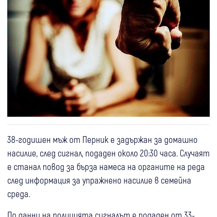
38-годишен мъж от Перник е задържан за домашно
насилие, след сигнал, подаден около 20:30 часа. Случаят
е станал повод за бърза намеса на органите на реда
след информация за упражнено насилие в семейна
среда.
По данни на полицията сигналът е подаден от 33-