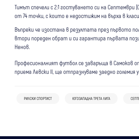
Тимът спечели с 2:1 гостуването си на Септември 
от 74 точки, с които е недостижим на върха в клас
Въпреки че изостана в резултата през първото по
втори пореден обрат и си гарантира първата пози
Ненов.
Професионалният футбол се заваръща в Самоков от с
приема Левски II, ще отпразнуваме заедно големия у
02 авг
Самоков
Спорт
31 юли
Самоков
Спорт
Минимален успех, но много драма:
23 юли
Симитли
Спорт
Рилски спортист привлече бившия
Фратрия излъга храбрия Рилски
РИЛСКИ СПОРТИСТ
ЮГОЗАПАДНА ТРЕТА ЛИГА
СЕПТ
"Септември" (Симитли) загуби
юношески национал Александър
спортист с 1:0
последната си контрола от албанския
Божилов от ЦСКА
Теута