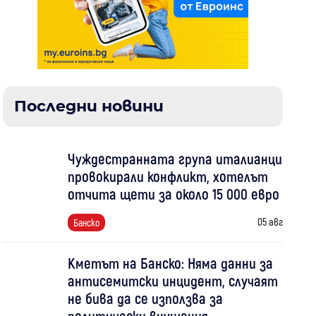
Последни новини
Чуждестранната група италианци
провокирали конфликт, хотелът
отчита щети за около 15 000 евро
05 авг
Банско
Кметът на Банско: Няма данни за
антисемитски инцидент, случаят
не бива да се използва за
политически внушения