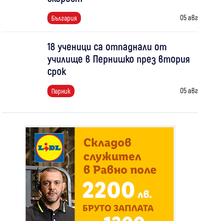
05 авг
България
18 ученици са отпаднали от
училище в Пернишко през втория
срок
05 авг
Перник