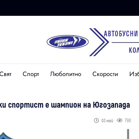
Свят
Спорт
Любопитно
Скорости
Из
ски спортист е шампион на Югозапада
798
03 май