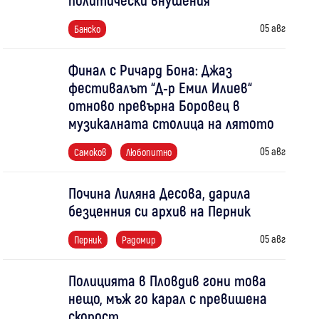
05 авг
Банско
Финал с Ричард Бона: Джаз
фестивалът “Д-р Емил Илиев“
отново превърна Боровец в
музикалната столица на лятото
05 авг
Самоков
Любопитно
Почина Лиляна Десова, дарила
безценния си архив на Перник
05 авг
Перник
Радомир
Полицията в Пловдив гони това
нещо, мъж го карал с превишена
скорост