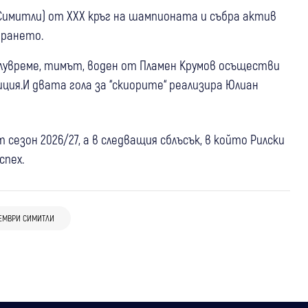
(Симитли) от ХХХ кръг на шампионата и събра актив
ирането.
лувреме, тимът, воден от Пламен Крумов осъществи
ция.И двата гола за “скиорите“ реализира Юлиан
езон 2026/27, а в следващия сблъсък, в който Рилски
спех.
31 юли
Самоков
Спорт
29 юли
Самоков
Спорт
Рилски спортист изминава 500
“Рилски спортист“ се завърна във
километра за първо гостуване във
ЕМВРИ СИМИТЛИ
21 юли
Симитли
Спорт
Втора лига след 17 години, Самоков
Втора лига срещу Фратрия във Варна
Септември Симитли излиза срещу
обновява стадион “Искър“
албанския Теута в Банско