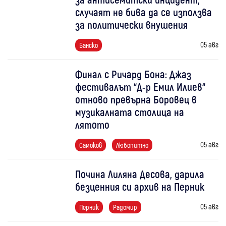
случаят не бива да се използва
за политически внушения
05 авг
Банско
Финал с Ричард Бона: Джаз
фестивалът “Д-р Емил Илиев“
отново превърна Боровец в
музикалната столица на
лятото
05 авг
Самоков
Любопитно
Почина Лиляна Десова, дарила
безценния си архив на Перник
05 авг
Перник
Радомир