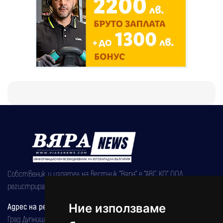
Собственик и издател на вестник "Вяра" е "АВС КО" ООД,
регистрирана на 08.05.2002 година.
Ние използваме
Адрес на редакцията
Град Дупница, ул.''Христо Ботев" 43