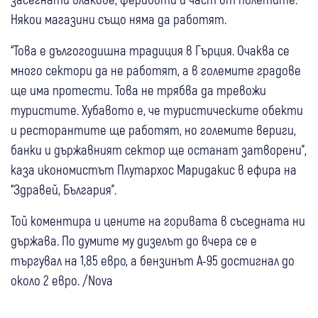
Някои магазини също няма да работят.
“Това е дългогодишна традиция в Гърция. Очаква се
много сектори да не работят, а в големите градове
ще има протести. Това не трябва да тревожи
туристите. Хубавото е, че туристическите обекти
и ресторантите ще работят, но големите вериги,
банки и държавният сектор ще останат затворени”,
каза икономистът Плутархос Маридакис в ефира на
“Здравей, България”.
Той коментира и цените на горивата в съседната ни
държава. По думите му дизелът до вчера се е
търгувал на 1,85 евро, а бензинът А-95 достигнал до
около 2 евро. /Nova