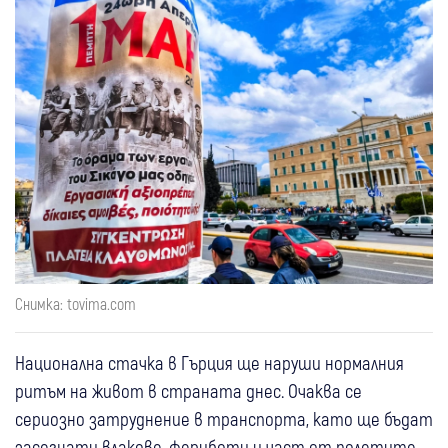
Снимка: tovima.com
Национална стачка в Гърция ще наруши нормалния
ритъм на живот в страната днес. Очаква се
сериозно затруднение в транспорта, като ще бъдат
засегнати влакове, фериботи и част от полетите.