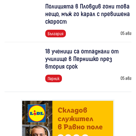
Полицията в Пловдив гони това
нещо, мъж го карал с превишена
скорост
05 авг
България
18 ученици са отпаднали от
училище в Пернишко през
втория срок
05 авг
Перник