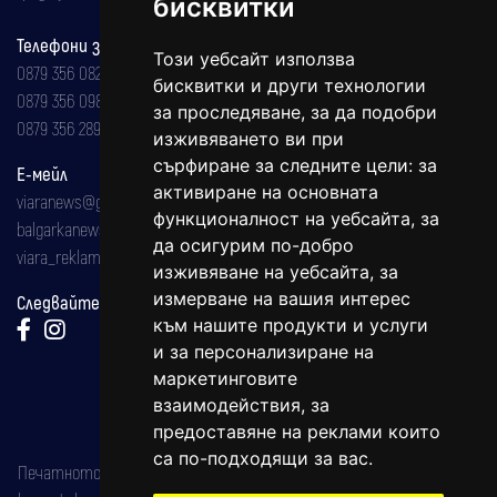
бисквитки
Телефони за реклама и абонаменти
Този уебсайт използва
0879 356 082
бисквитки и други технологии
0879 356 098
за проследяване, за да подобри
0879 356 289
изживяването ви при
сърфиране за следните цели:
за
Е-мейл
активиране на основната
viaranews@gmail.com
функционалност на уебсайта
,
за
balgarkanews@gmail.com
да осигурим по-добро
viara_reklama@mail.bg
изживяване на уебсайта
,
за
измерване на вашия интерес
Следвайте ни:
към нашите продукти и услуги
и за персонализиране на
маркетинговите
взаимодействия
,
за
предоставяне на реклами които
са по-подходящи за вас
.
Печатното издание на вестника е регистрирано в националния