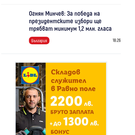
Огнян Минчев: За победа на
президентските избори ще
трябват минимум 1,2 млн. гласа
18:26
България