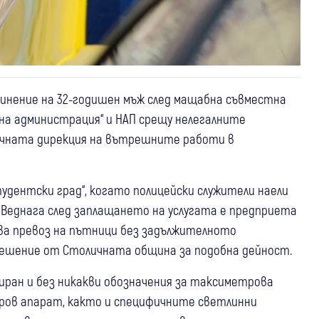
винение на 32-годишен мъж след мащабна съвместна
лна администрация“ и НАП срещу нелегалните
личната дирекция на вътрешните работи в
Студентски град“, когато полицейски служители наели
Веднага след заплащането на услугата е предприета
шва превоз на пътници без задължителното
решение от Столичната община за подобна дейност.
иран и без никакви обозначения за таксиметрова
тров апарат, както и специфичните светлинни