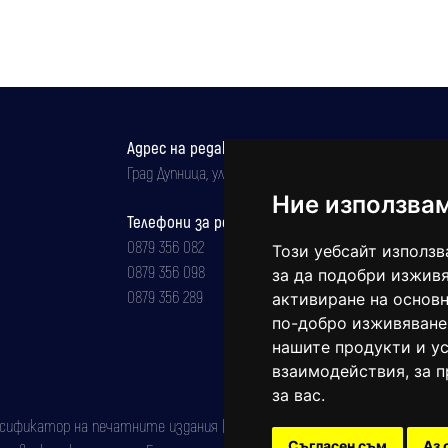
Адрес на редакцията
Град Дупница, ул.''Христо Ботев" 43
Ние използва
Телефони за реклама и абонаменти
0879 356 082
Този уебсайт използв
0879 356 098
за да подобри изживя
0879 356 289
активиране на основн
по-добро изживяване
нашите продукти и ус
взаимодействия
,
за 
за вас
.
фикатор на печатните издания (Българска национална агенция за ISSN)
Съгласен съм
Аз 