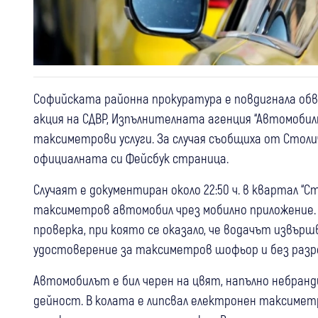
Софийската районна прокуратура е повдигнала об
акция на СДВР, Изпълнителната агенция “Автомоби
таксиметрови услуги. За случая съобщиха от Сто
официалната си Фейсбук страница.
Случаят е документиран около 22:50 ч. в квартал “
таксиметров автомобил чрез мобилно приложение. 
проверка, при която се оказало, че водачът извър
удостоверение за таксиметров шофьор и без раз
Автомобилът е бил черен на цвят, напълно небранд
дейност. В колата е липсвал електронен таксиме