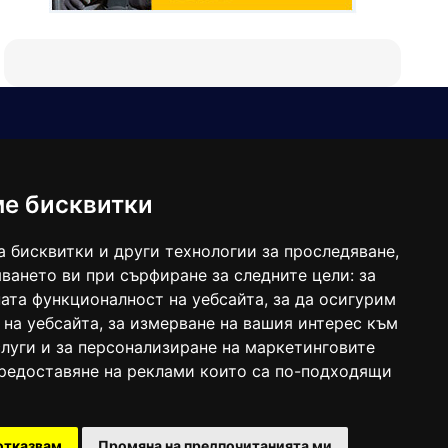
Е-мейл
Следвайте ни:
viaranews@gmail.com
balgarkanews@gmail.com
ме бисквитки
viara_reklama@mail.bg
а бисквитки и други технологии за проследяване,
ването ви при сърфиране за следните цели:
за
ата функционалност на уебсайта
,
за да осигурим
 на уебсайта
,
за измерване на вашия интерес към
луги и за персонализиране на маркетинговите
предоставяне на реклами които са по-подходящи
 под номер: ISSN 1312-4722.
отказвам
Промяна на предпочитанията ми