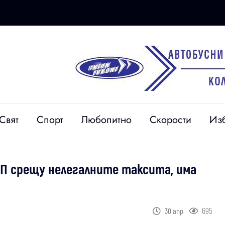
Свят
Спорт
Любопитно
Скорости
Из
АП срещу нелегалните таксита, има
695
30 апр