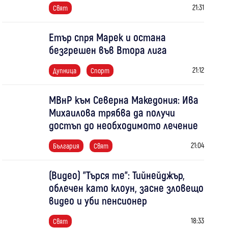
21:31
Свят
Етър спря Марек и остана
безгрешен във Втора лига
21:12
Дупница
Спорт
МВнР към Северна Македония: Ива
Михаилова трябва да получи
достъп до необходимото лечение
21:04
България
Свят
(Видео) "Търся те": Тийнейджър,
облечен като клоун, засне зловещо
видео и уби пенсионер
18:33
Свят