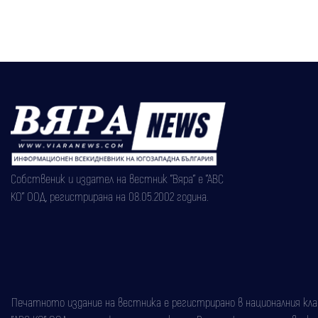
Собственик и издател на вестник "Вяра" е "АВС
КО" ООД, регистрирана на 08.05.2002 година.
Печатното издание на вестника е регистрирано в националния класи