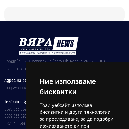
Собственик и издател на вестник "Вяра" е "АВС КО" ООД,
регистрирана на 08.05.2002 година.
Адрес на редакцията
Ние използваме
Град Дупница, ул.''Христо Ботев" 43
бисквитки
Телефони за реклама и абонаменти
Този уебсайт използва
0879 356 082
бисквитки и други технологии
0879 356 098
за проследяване, за да подобри
0879 356 289
изживяването ви при