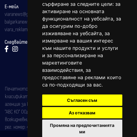
сърфиране за следните цели:
за
Е-мейл
активиране на основната
viaranews@gmail.com
функционалност на уебсайта
,
за
balgarkanews@gmail.com
да осигурим по-добро
viara_reklama@mail.bg
изживяване на уебсайта
,
за
измерване на вашия интерес
Следвайте ни:
към нашите продукти и услуги
и за персонализиране на
маркетинговите
взаимодействия
,
за
предоставяне на реклами които
са по-подходящи за вас
.
Печатното издание на вестника е регистрирано в националния
класификатор на печатните издания (Българска национална
Съгласен съм
агенция за ISSN) под номер: ISSN 1312-4722.
"АВС КО" ООД е притежател на марката: Вяра информационен
Аз отказвам
всекидневник на югозападна България, със свидетелство за марка
Промяна на предпочитанията
рег. номер: 47857/11.05.2004 година.
ми