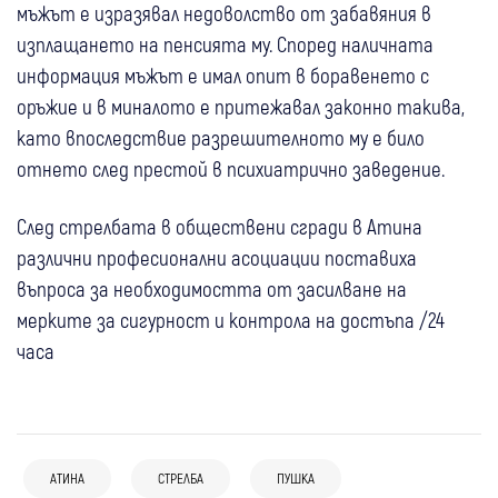
мъжът е изразявал недоволство от забавяния в
изплащането на пенсията му. Според наличната
информация мъжът е имал опит в боравенето с
оръжие и в миналото е притежавал законно такива,
като впоследствие разрешителното му е било
отнето след престой в психиатрично заведение.
След стрелбата в обществени сгради в Атина
различни професионални асоциации поставиха
въпроса за необходимостта от засилване на
мерките за сигурност и контрола на достъпа /24
часа
07 авг
Кюстендил
Крими
АТИНА
СТРЕЛБА
ПУШКА
07 авг
България