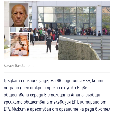
Колаж: Gazeta Tema
Гръцката полиция задържа 89-годишния мъж, който
по-рано днес откри стрелба с пушка в две
обществени сгради в столицата Атина, съобщи
гръцката обществена телевизия ЕРТ, цитирана от
БТА. Мъжът е арестуван от органите на реда в хотел