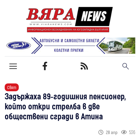
Свят
Задържаха 89-годишния пенсионер,
който откри стрелба в две
обществени сгради в Атина
536
28 апр