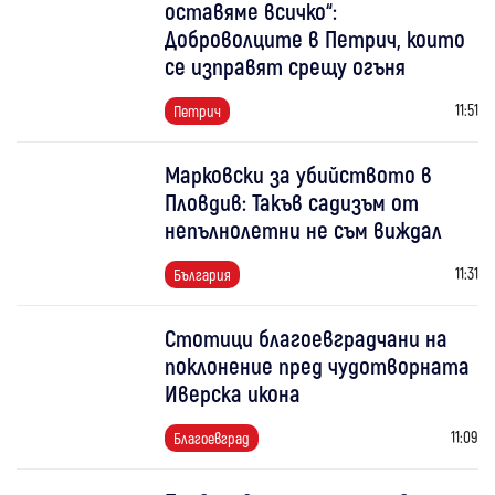
оставяме всичко“:
Доброволците в Петрич, които
се изправят срещу огъня
11:51
Петрич
Марковски за убийството в
Пловдив: Такъв садизъм от
непълнолетни не съм виждал
11:31
България
Стотици благоевградчани на
поклонение пред чудотворната
Иверска икона
11:09
Благоевград