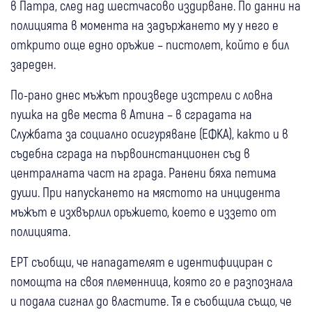
в Патра, след над шестчасово издирване. По данни на
полицията в момента на задържането му у него е
открито още едно оръжие – пистолет, който е бил
зареден.
По-рано днес мъжът произведе изстрели с ловна
пушка на две места в Атина – в сградата на
Службата за социално осигуряване (ЕФКА), както и в
съдебна сграда на първоинстанционен съд в
централната част на града. Ранени бяха петима
души. При напускането на мястото на инцидента
мъжът е изхвърлил оръжието, което е иззето от
полицията.
ЕРТ съобщи, че нападателят е идентифициран с
помощта на своя племенница, която го е разпознала
и подала сигнал до властите. Тя е съобщила също, че