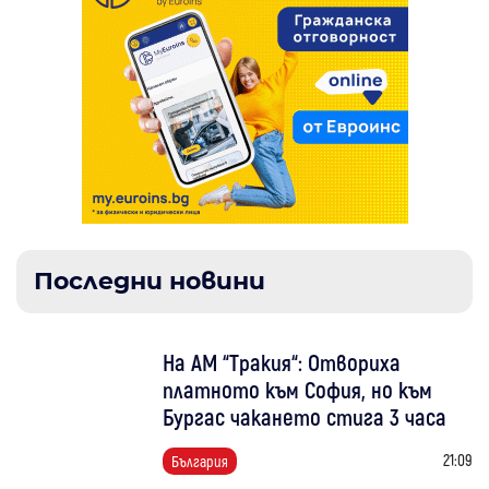
Последни новини
На АМ “Тракия“: Отвориха
платното към София, но към
Бургас чакането стига 3 часа
21:09
България