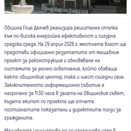
Община Гоце Делчев реализира решителна стъпка
към по-висока енергийна ефективност и сигурна
градска среда. На 29 април 2026 г. местната власт ще
представи официално резултатите от мащабния
проект за реконструкция и обновяване на
системите за улично осветление, който обхваща
както общинския център, така и шест съседни села.
Заключителното информационно събитие е
насрочено за 11:30 часа в залата на Общинския съвет,
където екипът по проекта ще отчете
постигнатите показатели и директните ползи за
гражданите.
Мащабната инициатива не се ограничава само в