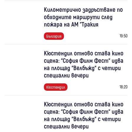
Километрично задръстване по
обходните маршрути след
пожара на АМ "Тракия
19:50
България
Кюстендил отново става кино
сцена: “София Филм Фест“ идва
на площад “Велбъжд“ с четири
специални вечери
18:20
Кюстендил
Кюстендил отново става кино
сцена: “София Филм Фест“ идва
на площад “Велбъжд“ с четири
специални вечери