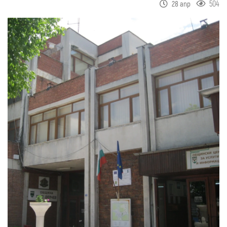
504
28 апр