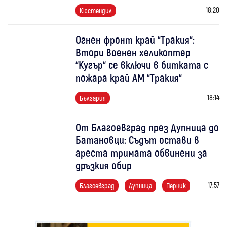
18:20
Кюстендил
Огнен фронт край “Тракия“:
Втори военен хеликоптер
“Кугър“ се включи в битката с
пожара край АМ “Тракия“
18:14
България
От Благоевград през Дупница до
Батановци: Съдът остави в
ареста тримата обвинени за
дръзкия обир
17:57
Благоевград
Дупница
Перник