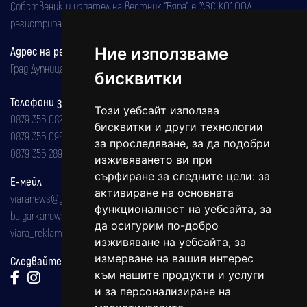
Собственик и издател на вестник "Вяра" е "АВС КО" ООД,
регистрирана на 08.05.2002 година.
Ние използваме
Адрес на редакцията
Град Дупница, ул.''Христо Ботев" 43
бисквитки
Телефони за реклама и абонаменти
Този уебсайт използва
0879 356 082
бисквитки и други технологии
0879 356 098
за проследяване, за да подобри
0879 356 289
изживяването ви при
сърфиране за следните цели:
за
Е-мейл
активиране на основната
viaranews@gmail.com
функционалност на уебсайта
,
за
balgarkanews@gmail.com
да осигурим по-добро
viara_reklama@mail.bg
изживяване на уебсайта
,
за
измерване на вашия интерес
Следвайте ни:
към нашите продукти и услуги
и за персонализиране на