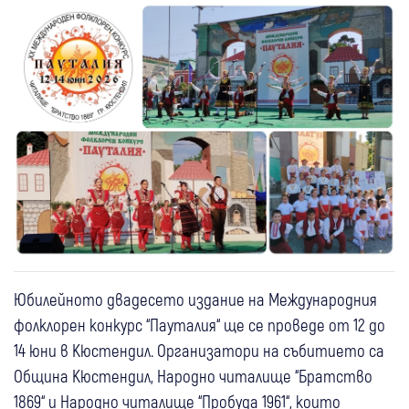
Юбилейното двадесето издание на Международния
фолклорен конкурс “Пауталия“ ще се проведе от 12 до
14 юни в Кюстендил. Организатори на събитието са
Община Кюстендил, Народно читалище “Братство
1869“ и Народно читалище “Пробуда 1961“, които