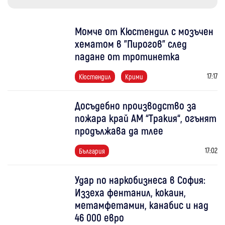
Момче от Кюстендил с мозъчен
хематом в "Пирогов" след
падане от тротинетка
17:17
Кюстендил
Крими
Досъдебно производство за
пожара край АМ “Тракия“, огънят
продължава да тлее
17:02
България
Удар по наркобизнеса в София:
Иззеха фентанил, кокаин,
метамфетамин, канабис и над
46 000 евро