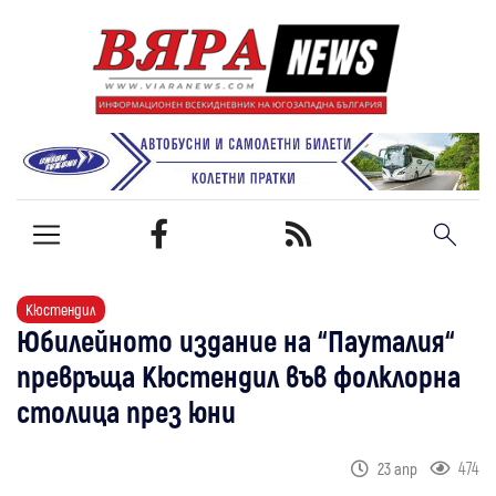
Кюстендил
Юбилейното издание на “Пауталия“
превръща Кюстендил във фолклорна
столица през юни
474
23 апр