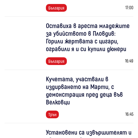
17:00
България
Оставиха в ареста младежите
за убийството в Пловдив:
Горили жертвата с цигари,
ограбили я и си купили дюнери
16:49
България
Кучетата, участвали в
издирването на Марти, с
демонстрация пред деца във
Велковци
16:45
Трън
Установени са извършителят и