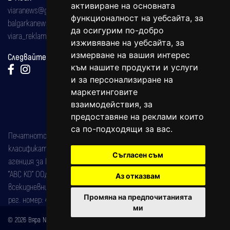
активиране на основната
viaranews@gmail.com
функционалност на уебсайта
,
за
balgarkanews@gmail.com
да осигурим по-добро
viara_reklama@mail.bg
изживяване на уебсайта
,
за
измерване на вашия интерес
Следвайте ни:
към нашите продукти и услуги
и за персонализиране на
маркетинговите
взаимодействия
,
за
предоставяне на реклами които
са по-подходящи за вас
.
Печатното издание на вестника е регистрирано в националния
класификатор на печатните издания (Българска национална
Съгласен съм
агенция за ISSN) под номер: ISSN 1312-4722.
"АВС КО" ООД е притежател на марката: Вяра информационен
Аз отказвам
всекидневник на югозападна България, със свидетелство за марка
Промяна на предпочитанията
рег. номер: 47857/11.05.2004 година.
ми
© 2026 Вяра News Всички права запазени!