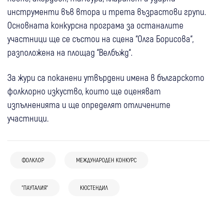
инструменти във втора и трета възрастови групи.
Основната конкурсна програма за останалите
участници ще се състои на сцена “Олга Борисова“,
разположена на площад “Велбъжд“.
За жури са поканени утвърдени имена в българското
фолклорно изкуство, които ще оценяват
изпълненията и ще определят отличените
участници.
10:58
Кюстендил
Крими
ФОЛКЛОР
МЕЖДУНАРОДЕН КОНКУРС
10:01
Дупница
Крими
10:15
Сапарева баня
Акция в Кюстендил: Откриха незаконен
Оставиха в ареста 25-годишен
Сапарева баня събира вярващи на
пистолет с боеприпаси и ракия без
09:43
Благоевград
"ПАУТАЛИЯ"
Кюстендил
КЮСТЕНДИЛ
България
дупничанин, обвинен за канабис – бил в
традиционния събор за Успение
бандерол в имот и магазин
06 авг
Кюстендил
Камери ще пазят Рила: Ще следят за
изпитателен срок за същото
Богородично
Кюстендил отново става кино сцена:
пожари, бракониери и изстрели в
престъпление