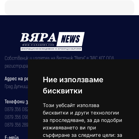
Собственик и издател на вестник "Вяра" е "АВС КО" ООД,
регистрирана на 08.05.2002 година.
Ние използваме
Адрес на редакцията
Град Дупница, ул.''Христо Ботев" 43
бисквитки
Телефони за реклама и абонаменти
Този уебсайт използва
0879 356 082
бисквитки и други технологии
0879 356 098
за проследяване, за да подобри
0879 356 289
изживяването ви при
сърфиране за следните цели:
за
Е-мейл