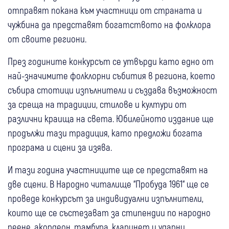
отправят покана към участници от страната и
чужбина да представят богатството на фолклора
от своите региони.
През годините конкурсът се утвърди като едно от
най-значимите фолклорни събития в региона, което
събира стотици изпълнители и създава възможност
за среща на традиции, стилове и култури от
различни краища на света. Юбилейното издание ще
продължи тази традиция, като предложи богата
програма и сцени за изява.
И тази година участниците ще се представят на
две сцени. В Народно читалище “Пробуда 1961“ ще се
проведе конкурсът за индивидуални изпълнители,
които ще се състезават за стипендии по народно
пеене, акордеон, тамбура, кларинет и ударни