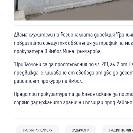
Двама служители на Регионалната дирекция “Гранична
повдигнати срещу тях обвинения за трафик на ми
прокуратура в Ямбол Мина Грънчарова.
“Привлечени са за престъпления по чл. 281, ал. 2 о
предвижда, е лишаване от свобода от две до десет г
районният прокурор на Ямбол.
Предстои прокуратурата да внесе искане за посто
спрямо задържаните гранични полицаи пред Районен 
08:36
България
06 авг
Крими
България
Жестокото убийство в Пловдив:
04 авг
България
Над 5,8 кг златни накити и 14 000
Прокуратурата иска постоянен арест
ГРАНИЧНА ПОЛИЦИЯ
ЗАДЪРЖАНИ
ТРАФИК НА МИГ
Полиция спря бус с 20 нелегални