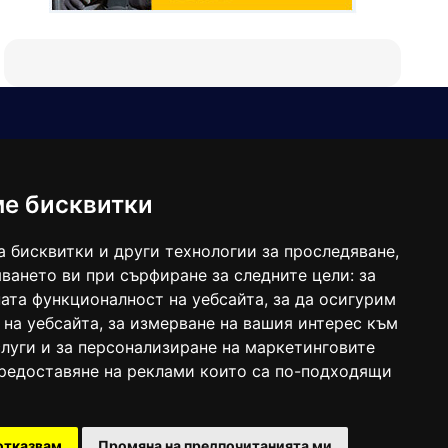
Е-мейл
Следвайте ни:
viaranews@gmail.com
balgarkanews@gmail.com
ме бисквитки
viara_reklama@mail.bg
а бисквитки и други технологии за проследяване,
ването ви при сърфиране за следните цели:
за
ата функционалност на уебсайта
,
за да осигурим
 на уебсайта
,
за измерване на вашия интерес към
луги и за персонализиране на маркетинговите
предоставяне на реклами които са по-подходящи
 под номер: ISSN 1312-4722.
отказвам
Промяна на предпочитанията ми