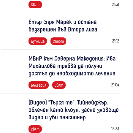
21:31
Свят
Етър спря Марек и остана
безгрешен във Втора лига
21:12
Дупница
Спорт
МВнР към Северна Македония: Ива
Михаилова трябва да получи
достъп до необходимото лечение
21:04
България
Свят
(Видео) "Търся те": Тийнейджър,
облечен като клоун, засне зловещо
видео и уби пенсионер
18:33
Свят