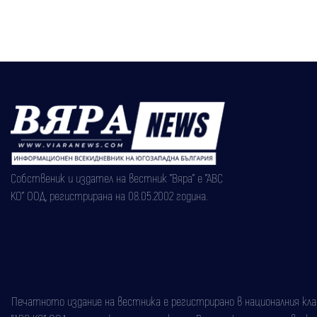
Собственик и издател на вестник "Вяра" е "АВС
КО" ООД, регистрирана на 08.05.2002 година.
Печатното издание на вестника е регистрирано в националния класи