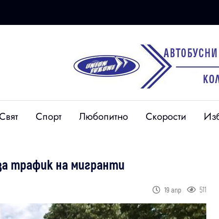
Свят
Спорт
Любопитно
Скорости
Из
за трафик на мигранти
511
19 апр