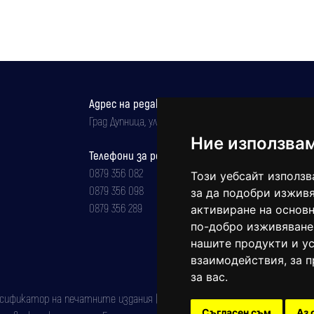
Адрес на редакцията
Град Дупница, ул.''Христо Ботев" 43
Ние използва
Телефони за реклама и абонаменти
0879 356 082
Този уебсайт използв
0879 356 098
за да подобри изживя
0879 356 289
активиране на основн
по-добро изживяване
нашите продукти и ус
взаимодействия
,
за 
за вас
.
фикатор на печатните издания (Българска национална агенция за ISSN)
Съгласен съм
Аз 