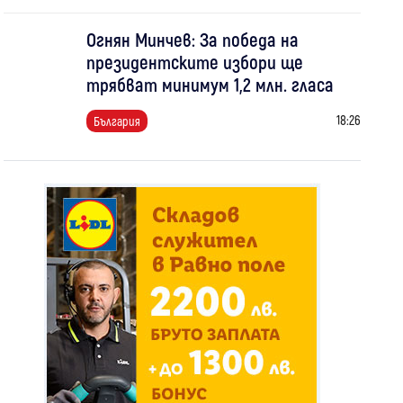
Огнян Минчев: За победа на
президентските избори ще
трябват минимум 1,2 млн. гласа
18:26
България