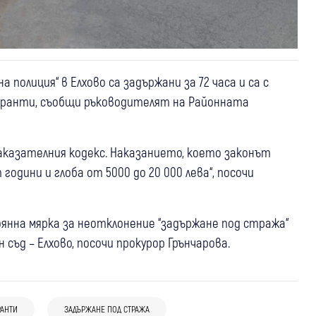
 полиция“ в Елхово са задържани за 72 часа и са с
гранти, съобщи ръководителят на Районната
т Наказателния кодекс. Наказанието, което законът
одини и глоба от 5000 до 20 000 лева“, посочи
янна мярка за неотклонение “задържане под стража“
съд – Елхово, посочи прокурор Грънчарова.
05 авг
България
06 авг
Благоевград
Дупница
Перник
04 авг
България
10 души вече са задържани за
От Благоевград през Дупница до
Гл.секретар на МВР Любомир Николов
фабриката за смърт в София:
Батановци: Съдът остави в ареста
РАНТИ
ЗАДЪРЖАНЕ ПОД СТРАЖА
за разкритата фабрика за смърт: