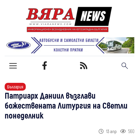
България
Патриарх Даниил възглави
божествената Литургия на Светли
понеделник
560
13 апр