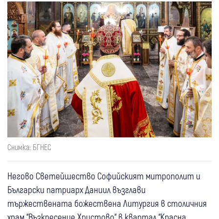
Снимка: БГНЕС
Негово Светейшество Софийският митрополит и
Български патриарх Даниил възглави
тържествената божествена Литургия в столичния
храм “Възкресение Христово“ в квартал “Красна