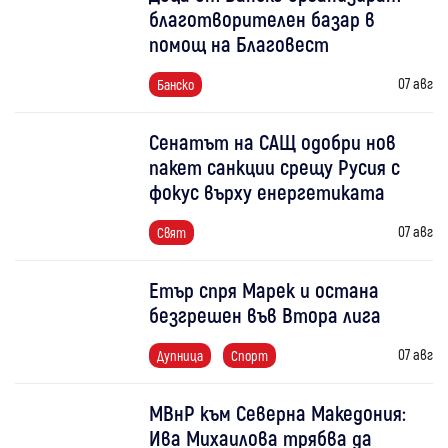
благотворителен базар в
помощ на Благовест
07 авг
Банско
Сенатът на САЩ одобри нов
пакет санкции срещу Русия с
фокус върху енергетиката
07 авг
Свят
Етър спря Марек и остана
безгрешен във Втора лига
07 авг
Дупница
Спорт
МВнР към Северна Македония:
Ива Михаилова трябва да