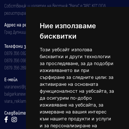
Собственик и издател на вестник "Вяра" е "АВС КО" ООД,
регистрирана на 08.05.2002 година.
Адрес на редакцията
Ние използваме
Град Дупница, ул.''Христо Ботев" 43
бисквитки
Телефони за реклама и абонаменти
Този уебсайт използва
0879 356 082
бисквитки и други технологии
0879 356 098
за проследяване, за да подобри
0879 356 289
изживяването ви при
сърфиране за следните цели:
за
Е-мейл
активиране на основната
viaranews@gmail.com
функционалност на уебсайта
,
за
balgarkanews@gmail.com
да осигурим по-добро
viara_reklama@mail.bg
изживяване на уебсайта
,
за
измерване на вашия интерес
Следвайте ни:
към нашите продукти и услуги
и за персонализиране на