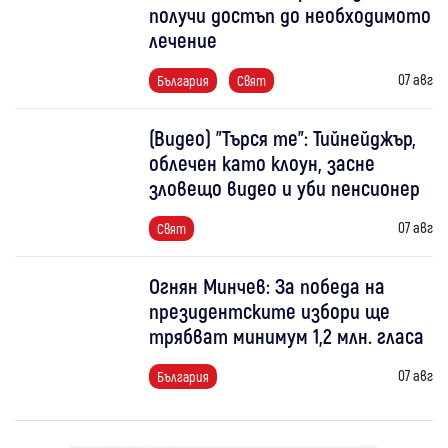
получи достъп до необходимото
лечение
07 авг
България
Свят
(Видео) "Търся те": Тийнейджър,
облечен като клоун, засне
зловещо видео и уби пенсионер
07 авг
Свят
Огнян Минчев: За победа на
президентските избори ще
трябват минимум 1,2 млн. гласа
07 авг
България