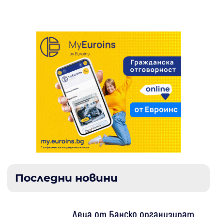
Самоков
Последни новини
Деца от Банско организират