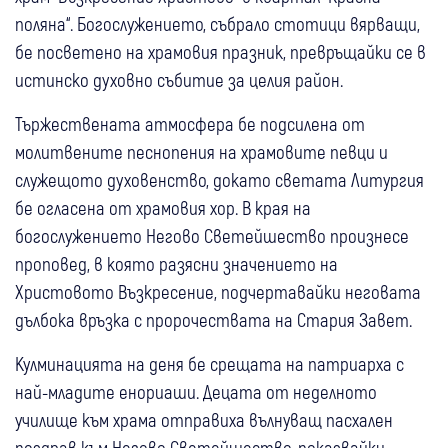
поляна“. Богослужението, събрало стотици вярващи,
бе посветено на храмовия празник, превръщайки се в
истинско духовно събитие за целия район.
Тържествената атмосфера бе подсилена от
молитвените песнопения на храмовите певци и
служещото духовенство, докато светата Литургия
бе огласена от храмовия хор. В края на
богослужението Негово Светейшество произнесе
проповед, в която разясни значението на
Христовото Възкресение, подчертавайки неговата
дълбока връзка с пророчествата на Стария Завет.
Кулминацията на деня бе срещата на патриарха с
най-младите енориаши. Децата от неделното
училище към храма отправиха вълнуващ пасхален
поздрав към Негово Светейшество, показвайки