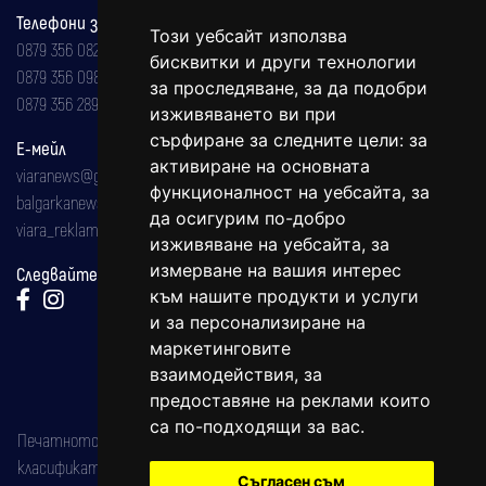
Телефони за реклама и абонаменти
Този уебсайт използва
0879 356 082
бисквитки и други технологии
0879 356 098
за проследяване, за да подобри
0879 356 289
изживяването ви при
сърфиране за следните цели:
за
Е-мейл
активиране на основната
viaranews@gmail.com
функционалност на уебсайта
,
за
balgarkanews@gmail.com
да осигурим по-добро
viara_reklama@mail.bg
изживяване на уебсайта
,
за
измерване на вашия интерес
Следвайте ни:
към нашите продукти и услуги
и за персонализиране на
маркетинговите
взаимодействия
,
за
предоставяне на реклами които
са по-подходящи за вас
.
Печатното издание на вестника е регистрирано в националния
класификатор на печатните издания (Българска национална
Съгласен съм