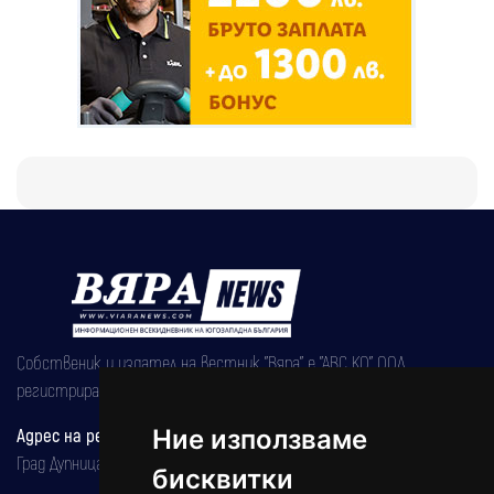
Собственик и издател на вестник "Вяра" е "АВС КО" ООД,
регистрирана на 08.05.2002 година.
Адрес на редакцията
Ние използваме
Град Дупница, ул.''Христо Ботев" 43
бисквитки