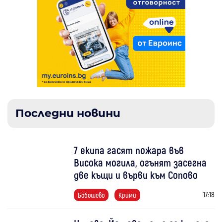
Последни новини
7 екипа гасят пожара във
Висока могила, огънят засегна
две къщи и върви към Сопово
17:18
Бобошево
Крими