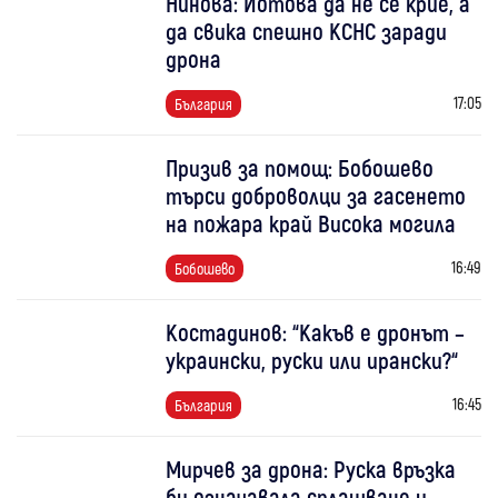
Нинова: Йотова да не се крие, а
да свика спешно КСНС заради
дрона
17:05
България
Призив за помощ: Бобошево
търси доброволци за гасенето
на пожара край Висока могила
16:49
Бобошево
Костадинов: “Какъв е дронът –
украински, руски или ирански?“
16:45
България
Мирчев за дрона: Руска връзка
би означавала сплашване и