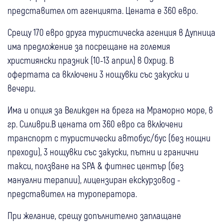
представител от агенцията. Цената е 360 евро.
Срещу 170 евро друга туристическа агенция в Дупница
има предложение за посрещане на големия
християнски празник (10-13 април) в Охрид. В
офертата са включени 3 нощувки със закуски и
вечери.
Има и опция за Великден на брега на Мраморно море, в
гр. Силиври.В цената от 360 евро са включени
транспорт с туристически автобус/бус (без нощни
преходи), 3 нощувки със закуски, пътни и гранични
такси, ползване на SPA & фитнес център (без
мануални терапии), лицензиран екскурзовод -
представител на туроператора.
При желание, срещу допълнително заплащане