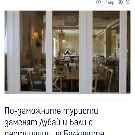
591
07 апр
По-заможните туристи
заменят Дубай и Бали с
дестинации на Балканите