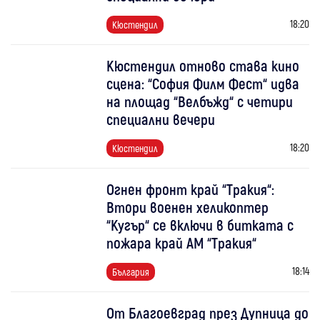
18:20
Кюстендил
Кюстендил отново става кино
сцена: “София Филм Фест“ идва
на площад “Велбъжд“ с четири
специални вечери
18:20
Кюстендил
Огнен фронт край “Тракия“:
Втори военен хеликоптер
“Кугър“ се включи в битката с
пожара край АМ “Тракия“
18:14
България
От Благоевград през Дупница до