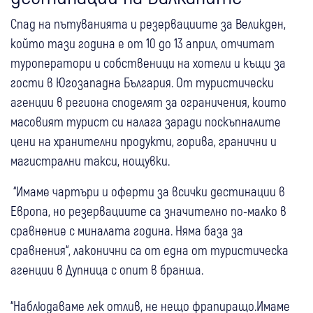
Спад на пътуванията и резервациите за Великден,
който тази година е от 10 до 13 април, отчитат
туроператори и собственици на хотели и къщи за
гости в Югозападна България. От туристически
агенции в региона споделят за ограничения, които
масовият турист си налага заради поскъпналите
цени на хранителни продукти, горива, гранични и
магистрални такси, нощувки.
“Имаме чартъри и оферти за всички дестинации в
Европа, но резервациите са значително по-малко в
сравнение с миналата година. Няма база за
сравнения“, лаконични са от една от туристическа
агенции в Дупница с опит в бранша.
“Наблюдаваме лек отлив, не нещо фрапиращо.Имаме