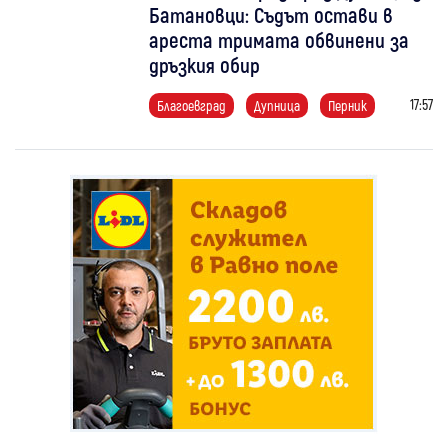
Батановци: Съдът остави в
ареста тримата обвинени за
дръзкия обир
17:57
Благоевград
Дупница
Перник