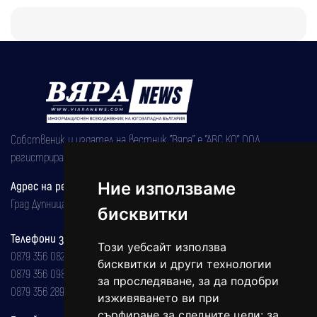
Собственик и издател на вестник "Вяра" е "АВС КО" ООД,
регистрирана на 08.05.2002 година.
Адрес на редакцията
Ние използваме
Град Дупница, ул.''Христо Ботев" 43
бисквитки
Телефони за реклама и абонаменти
Този уебсайт използва
0879 356 082
бисквитки и други технологии
0879 356 098
за проследяване, за да подобри
0879 356 289
изживяването ви при
сърфиране за следните цели:
за