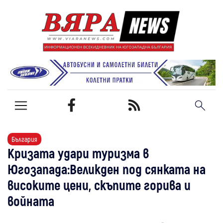
България
Кризата удари туризма в
Югозапада:Великден под сянката на
високите цени, скъпите горива и
войната