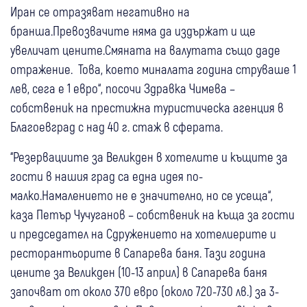
Иран се отразяват негативно на
бранша.Превозвачите няма да издържат и ще
увеличат цените.Смяната на валутата също даде
отражение. Това, което миналата година струваше 1
лев, сега е 1 евро“, посочи Здравка Чимева –
собственик на престижна туристическа агенция в
Благоевград с над 40 г. стаж в сферата.
“Резервациите за Великден в хотелите и къщите за
гости в нашия град са една идея по-
малко.Намалението не е значително, но се усеща“,
каза Петър Чучуганов – собственик на къща за гости
и председател на Сдружението на хотелиерите и
ресторантьорите в Сапарева баня. Тази година
цените за Великден (10-13 април) в Сапарева баня
започват от около 370 евро (около 720-730 лв.) за 3-