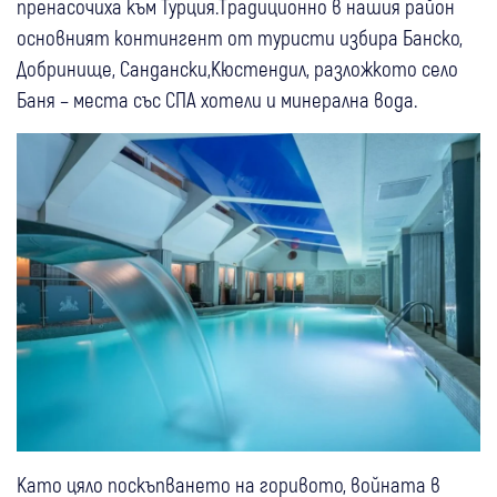
пренасочиха към Турция.Традиционно в нашия район
основният контингент от туристи избира Банско,
Добринище, Сандански,Кюстендил, разложкото село
Баня – места със СПА хотели и минерална вода.
Като цяло поскъпването на горивото, войната в