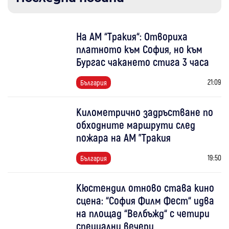
На АМ “Тракия“: Отвориха
платното към София, но към
Бургас чакането стига 3 часа
21:09
България
Километрично задръстване по
обходните маршрути след
пожара на АМ "Тракия
19:50
България
Кюстендил отново става кино
сцена: “София Филм Фест“ идва
на площад “Велбъжд“ с четири
специални вечери