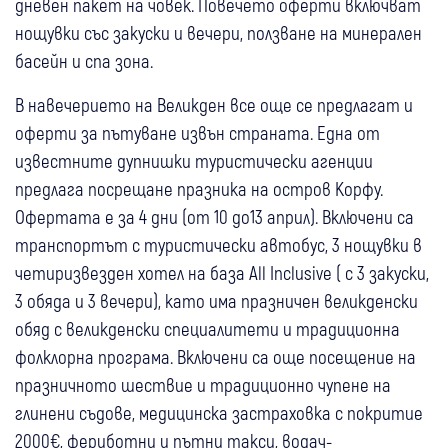
дневен пакет на човек. Повечето оферти включват
нощувки със закуски и вечери, ползване на минерален
басейн и спа зона.
В навечерието на Великден все още се предлагат и
оферти за пътуване извън страната. Една от
известните дупнишки туристически агенции
предлага посрещане празника на остров Корфу.
Офертата е за 4 дни (от 10 до13 април). Включени са
транспортът с туристически автобус, 3 нощувки в
четиризвезден хотел на база All Inclusive ( с 3 закуски,
3 обяда и 3 вечери), като има празничен великденски
обяд с великденски специалитети и традиционна
фолклорна програма. Включени са още посещение на
празничното шествие и традиционно чупене на
глинени съдове, медицинска застраховка с покритие
2000€, фериботни и пътни такси, водач-