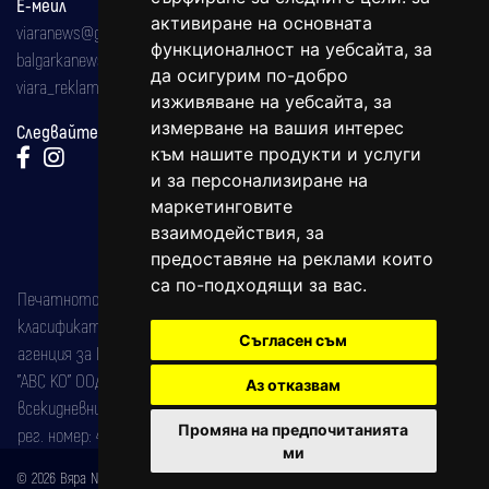
Е-мейл
активиране на основната
viaranews@gmail.com
функционалност на уебсайта
,
за
balgarkanews@gmail.com
да осигурим по-добро
viara_reklama@mail.bg
изживяване на уебсайта
,
за
измерване на вашия интерес
Следвайте ни:
към нашите продукти и услуги
и за персонализиране на
маркетинговите
взаимодействия
,
за
предоставяне на реклами които
са по-подходящи за вас
.
Печатното издание на вестника е регистрирано в националния
класификатор на печатните издания (Българска национална
Съгласен съм
агенция за ISSN) под номер: ISSN 1312-4722.
"АВС КО" ООД е притежател на марката: Вяра информационен
Аз отказвам
всекидневник на югозападна България, със свидетелство за марка
Промяна на предпочитанията
рег. номер: 47857/11.05.2004 година.
ми
© 2026 Вяра News Всички права запазени!