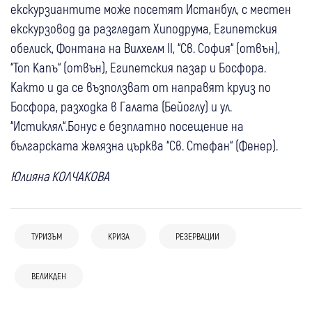
екскурзиантите може посетят Истанбул, с местен
екскурзовод да разгледат Хиподрума, Египетския
обелиск, Фонтана на Вилхелм II, “Св. София“ (отвън),
“Топ Капъ“ (отвън), Египетския пазар и Босфора.
Както и да се възползват от направят круиз по
Босфора, разходка в Галата (Бейоглу) и ул.
“Истиклял“.Бонус е безплатно посещение на
българската желязна църква “Св. Стефан“ (Фенер).
Юлияна КОЛЧАКОВА
05 авг
Банско
05 авг
Банско
ТУРИЗЪМ
КРИЗА
РЕЗЕРВАЦИИ
Кметът на Банско: Няма данни за
Чуждестранната група италианци
05 авг
Банско
Любопитно
антисемитски инцидент, случаят не
провокирали конфликт, хотелът отчита
05 авг
Банско
ВЕЛИКДЕН
Китайската дипломация гостува в
бива да се използва за политически
щети за около 15 000 евро
04 авг
Банско
04 авг
Благоевград
Кметът на Банско отхвърли твърдения
Банско: На фокус – туризмът, културата
внушения