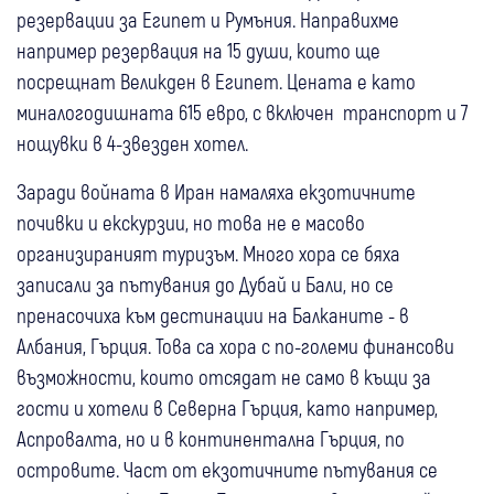
резервации за Египет и Румъния. Направихме
например резервация на 15 души, които ще
посрещнат Великден в Египет. Цената е като
миналогодишната 615 евро, с включен транспорт и 7
нощувки в 4-звезден хотел.
Заради войната в Иран намаляха екзотичните
почивки и екскурзии, но това не е масово
организираният туризъм. Много хора се бяха
записали за пътувания до Дубай и Бали, но се
пренасочиха към дестинации на Балканите - в
Албания, Гърция. Това са хора с по-големи финансови
възможности, които отсядат не само в къщи за
гости и хотели в Северна Гърция, като например,
Аспровалта, но и в континентална Гърция, по
островите. Част от екзотичните пътувания се