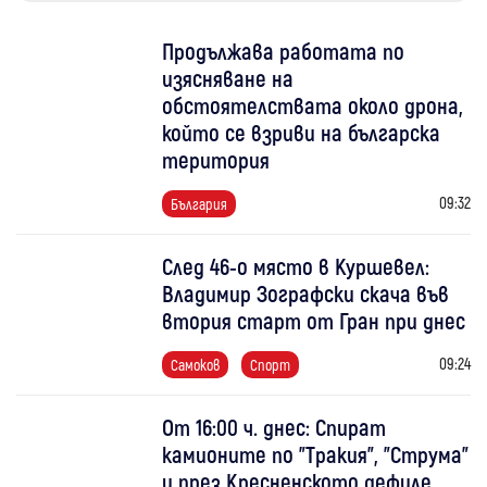
Продължава работата по
изясняване на
обстоятелствата около дрона,
който се взриви на българска
територия
09:32
България
След 46-о място в Куршевел:
Владимир Зографски скача във
втория старт от Гран при днес
09:24
Самоков
Спорт
От 16:00 ч. днес: Спират
камионите по "Тракия", "Струма"
и през Кресненското дефиле