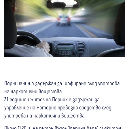
Перничанин е задържан за шофиране след употреба
на наркотични вещества
31-годишен жител на Перник е задържан за
управление на моторно превозно средство след
употреба на наркотични вещества.
Около 11:20 ч., на пътен възел “Марина бара“ служители