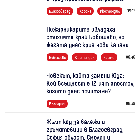
09:12
Благоевград
Кресна
Кюстендил
Пожарникарите овладяха
стихията край Бобошево, но
жегата днес крие нови капани
08:46
Бобошево
Кюстендил
Крими
Човекът, който замени Юда:
Кой всъщност е 12-ият апостол,
когото днес почитаме?
08:39
България
Жълт код за валежи и
гръмотевици в Благоевград,
София област, Смолян и