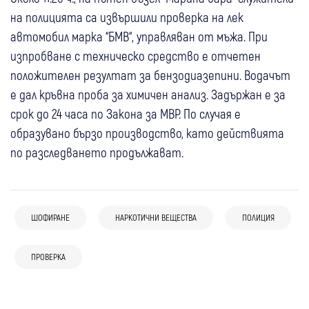
на полицията са извършили проверка на лек
автомобил марка “БМВ“, управляван от мъжа. При
изпробване с техническо средство е отчетен
положителен резултат за бензодиазепини. Водачът
е дал кръвна проба за химичен анализ. Задържан е за
срок до 24 часа по Закона за МВР. По случая е
образувано бързо производство, като действията
по разследването продължават.
ШОФИРАНЕ
НАРКОТИЧНИ ВЕЩЕСТВА
ПОЛИЦИЯ
08 авг
България
08 авг
Радомир
08 авг
Невестино
Крими
18-годишен уби чичо си с дървен кол в
ПРОВЕРКА
Проверяват промените в
30 катастрофи през юли в Кюстендилско,
главата
07 авг
Радомир
предназначението на земи за изграждане
двама души са загинали, 19 са ранени
Радомир с извънредни мерки след
на ВЕИ край Радомир
07 авг
Петрич
Радомир
Крими
07 авг