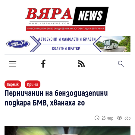
Перник
Крими
Перничанин на бензодиазепини
подкара БМВ, хванаха го
835
26 мар