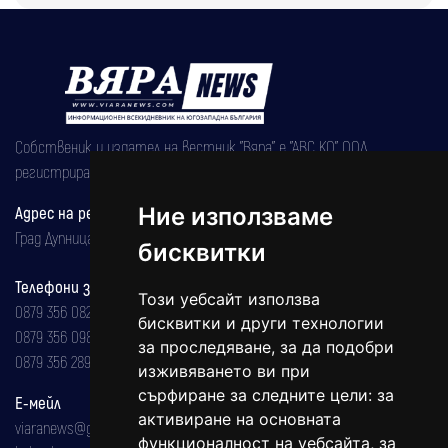
Собственик и издател на вестник "Вяра" е "АВС КО" ООД,
регистрирана на 08.05.2002 година.
Ние използваме
Адрес на редакцията
Град Дупница, ул.''Христо Ботев" 43
бисквитки
Телефони за реклама и абонаменти
Този уебсайт използва
0879 356 082
бисквитки и други технологии
0879 356 098
за проследяване, за да подобри
0879 356 289
изживяването ви при
сърфиране за следните цели:
за
Е-мейл
активиране на основната
viaranews@gmail.com
функционалност на уебсайта
,
за