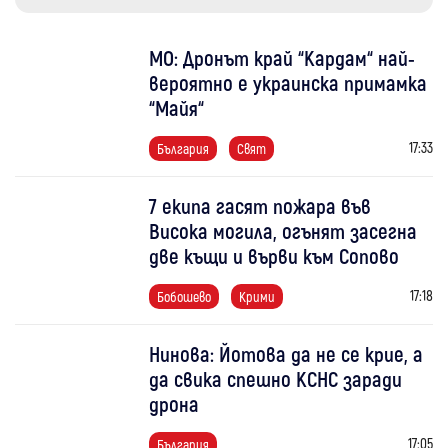
МО: Дронът край “Кардам“ най-
вероятно е украинска примамка
“Майя“
17:33
България
Свят
7 екипа гасят пожара във
Висока могила, огънят засегна
две къщи и върви към Сопово
17:18
Бобошево
Крими
Нинова: Йотова да не се крие, а
да свика спешно КСНС заради
дрона
17:05
България