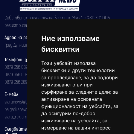
Собственик и издател на вестник "Вяра" е "АВС КО" ООД,
регистрирана на 08.05.2002 година.
Адрес на редакцията
Ние използваме
Град Дупница, ул.''Христо Ботев" 43
бисквитки
Телефони за реклама и абонаменти
Този уебсайт използва
0879 356 082
бисквитки и други технологии
0879 356 098
за проследяване, за да подобри
0879 356 289
изживяването ви при
сърфиране за следните цели:
за
Е-мейл
активиране на основната
viaranews@gmail.com
функционалност на уебсайта
,
за
balgarkanews@gmail.com
да осигурим по-добро
viara_reklama@mail.bg
изживяване на уебсайта
,
за
измерване на вашия интерес
Следвайте ни: