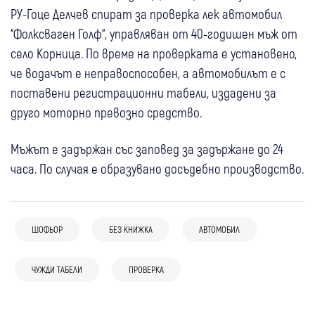
РУ-Гоце Делчев спират за проверка лек автомобил
“Фолксваген Голф“, управляван от 40-годишен мъж от
село Корница. По време на проверката е установено,
че водачът е неправоспособен, а автомобилът е с
поставени регистрационни табели, издадени за
друго моторно превозно средство.
Мъжът е задържан със заповед за задържане до 24
часа. По случая е образувано досъдебно производство.
10:54
Радомир
ШОФЬОР
БЕЗ КНИЖКА
АВТОМОБИЛ
Проверяват промените в
07 авг
България
предназначението на земи за изграждане
07 авг
Крими
ЧУЖДИ ТАБЕЛИ
ПРОВЕРКА
07 авг
Радомир
Крими
Кола пламна на АМ “Тракия“, движението
на ВЕИ край Радомир
06 авг
Банско
Крими
Това няма място в Радомир!“ Кметът
Полицията се самосезира заради клипа с
се регулира от полицията
Прокуратурата проверява случая с
Кирил Стоев с остра реакция след
насилие над дете в Радомир