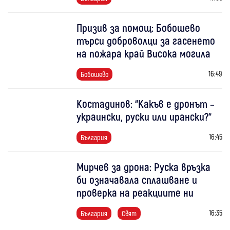
Призив за помощ: Бобошево
търси доброволци за гасенето
на пожара край Висока могила
16:49
Бобошево
Костадинов: “Какъв е дронът –
украински, руски или ирански?“
16:45
България
Мирчев за дрона: Руска връзка
би означавала сплашване и
проверка на реакциите ни
16:35
България
Свят