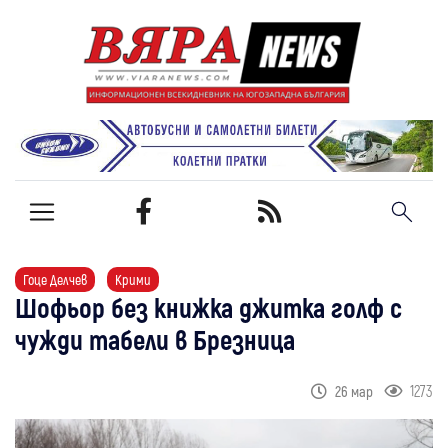
Гоце Делчев
Крими
Шофьор без книжка джитка голф с
чужди табели в Брезница
1273
26 мар