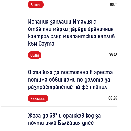
09:11
Банско
Испания заплаши Италия с
ответни мерки заради граничния
контрол след мигрантския наплив
към Сеута
08:45
Свят
Оставиха за постоянно в ареста
петима обвиняеми по делото за
разпространение на фентанил
08:26
България
Жега до 38° и оранжев код за
почти цяла България днес