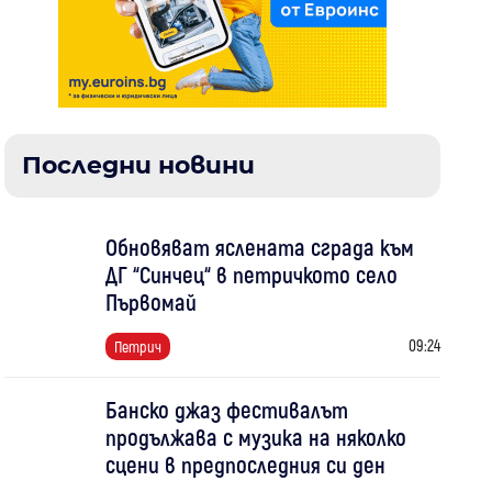
Последни новини
Обновяват яслената сграда към
ДГ “Синчец“ в петричкото село
Първомай
09:24
Петрич
Банско джаз фестивалът
продължава с музика на няколко
сцени в предпоследния си ден