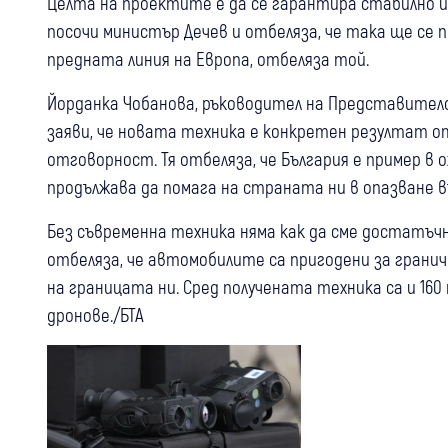
Целта на проектите е да се гарантира стабилно и
посочи министър Дечев и отбеляза, че така ще се 
предната линия на Европа, отбеляза той.
Йорданка Чобанова, ръководител на Представителс
заяви, че новата техника е конкретен резултат 
отговорност. Тя отбеляза, че България е пример в 
продължава да помага на страната ни в опазване 
Без съвременна техника няма как да сме достатъчн
отбеляза, че автомобилите са пригодени за гранич
на границата ни. Сред получената техника са и 16
дронове./БТА