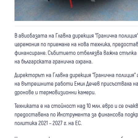
В авиобазата на Главна дирекция “Гранична полици
церемония по приемане на нова техника, предоста
финансиране. Събитието отбелязва важна стъпка
на българската гранична охрана.
Директорът на Главна дирекция “Гранична полиция“
на вътрешните работи Емил Дечев присъстваха на
дронове и термовизионни камери.
Техниката е на стойност над 10 млн. евро и се очак
предоставена по Инструмента за финансова подкр
политика 2021 – 2027 г. на ЕС.