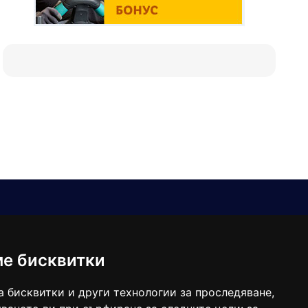
Е-мейл
Следвайте ни:
viaranews@gmail.com
balgarkanews@gmail.com
ме бисквитки
viara_reklama@mail.bg
а бисквитки и други технологии за проследяване,