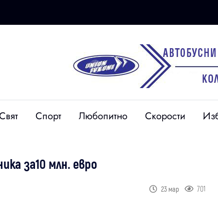
Свят
Спорт
Любопитно
Скорости
Из
ика за10 млн. евро
701
23 мар