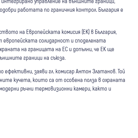
 интегрирано управление на външните граници,
подобри работата по граничния контрол. България е
твото на Европейската комисия (ЕК) в България,
от европейската солидарност и споделената
охраната на границата на ЕС и допълни, че ЕК ще
външните граници на съюза.
о ефективни, заяви гл. комисар Антон Златанов. Той
ните кучета, които са от особена полза в охраната
0 модерни ръчни термовизионни камери, както и