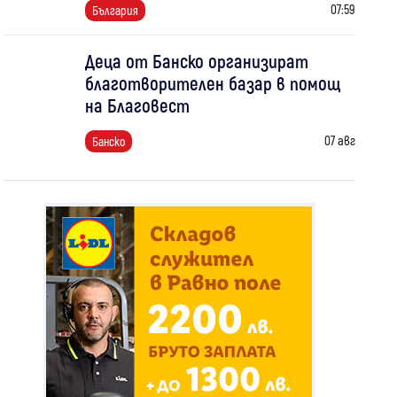
07:59
България
Деца от Банско организират
благотворителен базар в помощ
на Благовест
07 авг
Банско