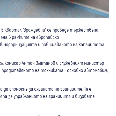
я“ в квартал “Враждебна“ се проведе тържествена
вена в рамките на европейско
 в модернизацията и повишаването на капацитета
 гл. комисар Антон Златанов и служебният министър
 представянето на техниката - основно автомобили,
ва да спомогне за охраната на границите. Тя е
епа за управлението на границите и визовата