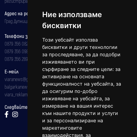
регистрирана на 08.05.2002 година.
Ние използваме
Адрес на редакцията
Град Дупница, ул.''Христо Ботев" 43
бисквитки
Телефони за реклама и абонаменти
Този уебсайт използва
0879 356 082
бисквитки и други технологии
0879 356 098
за проследяване, за да подобри
0879 356 289
изживяването ви при
сърфиране за следните цели:
за
Е-мейл
активиране на основната
viaranews@gmail.com
функционалност на уебсайта
,
за
balgarkanews@gmail.com
да осигурим по-добро
viara_reklama@mail.bg
изживяване на уебсайта
,
за
измерване на вашия интерес
Следвайте ни:
към нашите продукти и услуги
и за персонализиране на
маркетинговите
взаимодействия
,
за