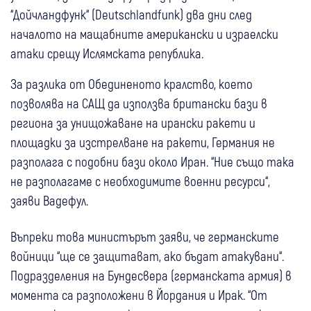
“Дойчландфунк“ (Deutschlandfunk) два дни след
началото на мащабните американски и израелски
атаки срещу Ислямската република.
За разлика от Обединеното кралство, което
позволява на САЩ да използва британски бази в
региона за унищожаване на ирански ракети и
площадки за изстрелване на ракети, Германия не
разполага с подобни бази около Иран. “Ние също така
не разполагаме с необходимите военни ресурси“,
заяви Вадефул.
Въпреки това министърът заяви, че германските
войници “ще се защитават, ако бъдат атакувани“.
Подразделения на Бундесвера (германската армия) в
момента са разположени в Йордания и Ирак. “От