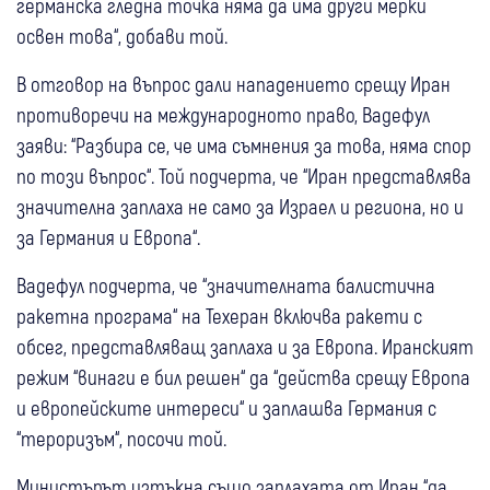
германска гледна точка няма да има други мерки
освен това“, добави той.
В отговор на въпрос дали нападението срещу Иран
противоречи на международното право, Вадефул
заяви: “Разбира се, че има съмнения за това, няма спор
по този въпрос“. Той подчерта, че “Иран представлява
значителна заплаха не само за Израел и региона, но и
за Германия и Европа“.
Вадефул подчерта, че “значителната балистична
ракетна програма“ на Техеран включва ракети с
обсег, представляващ заплаха и за Европа. Иранският
режим “винаги е бил решен“ да “действа срещу Европа
и европейските интереси“ и заплашва Германия с
“тероризъм“, посочи той.
Министърът изтъкна също заплахата от Иран “да