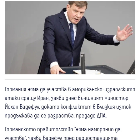
Германия няма да участва в американско-израелските
атаки срещу Иран, заяви днес външният министър
Йохан Вадефул, докато конфликтът в Близкия изток
продължава да се разраства, предаде ДПА.
Германското правителство “няма намерение да
участва“, заяви Вадефул пред радиостанцията