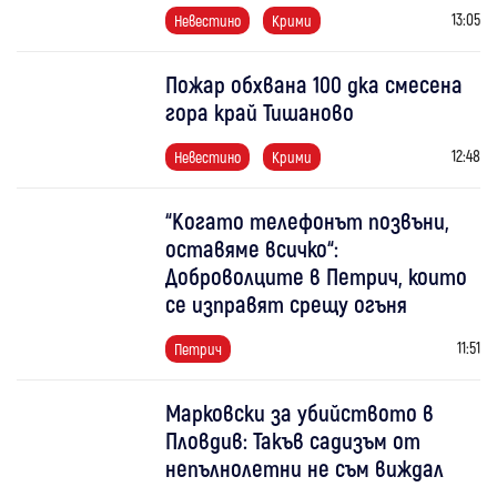
13:05
Невестино
Крими
Пожар обхвана 100 дка смесена
гора край Тишаново
12:48
Невестино
Крими
“Когато телефонът позвъни,
оставяме всичко“:
Доброволците в Петрич, които
се изправят срещу огъня
11:51
Петрич
Марковски за убийството в
Пловдив: Такъв садизъм от
непълнолетни не съм виждал