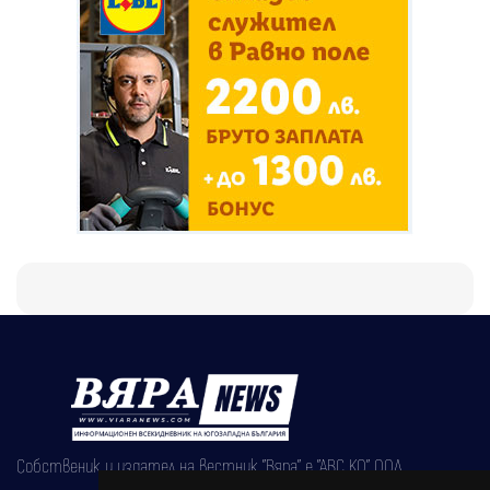
Собственик и издател на вестник "Вяра" е "АВС КО" ООД,