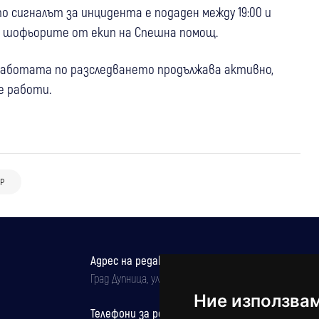
 сигналът за инцидента е подаден между 19:00 и
от шофьорите от екип на Спешна помощ.
 работата по разследването продължава активно,
е работи.
Р
Адрес на редакцията
Град Дупница, ул.''Христо Ботев" 43
Ние използва
Телефони за реклама и абонаменти