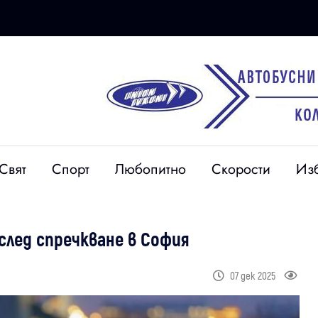
Свят
Спорт
Любопитно
Скорости
Из
лед спречкване в София
07 дек 2025