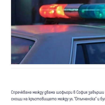
Спречкване между двама шофьори в София завърши с
снощи на кръстовището между ул. “Опълченска“ и бул