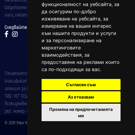
функционалност на уебсайта
,
за
balgarkanews@gmail.com
да осигурим по-добро
viara_reklama@mail.bg
изживяване на уебсайта
,
за
измерване на вашия интерес
Следвайте ни:
към нашите продукти и услуги
и за персонализиране на
маркетинговите
взаимодействия
,
за
предоставяне на реклами които
са по-подходящи за вас
.
Печатното издание на вестника е регистрирано в националния
класификатор на печатните издания (Българска национална
Съгласен съм
агенция за ISSN) под номер: ISSN 1312-4722.
"АВС КО" ООД е притежател на марката: Вяра информационен
Аз отказвам
всекидневник на югозападна България, със свидетелство за марка
Промяна на предпочитанията
рег. номер: 47857/11.05.2004 година.
ми
© 2026 Вяра News Всички права запазени!
Created by
DREAMmedia Creative Studio