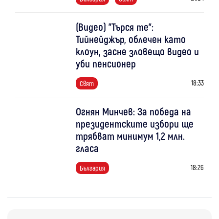
(Видео) "Търся те":
Тийнейджър, облечен като
клоун, засне зловещо видео и
уби пенсионер
18:33
Свят
Огнян Минчев: За победа на
президентските избори ще
трябват минимум 1,2 млн.
гласа
18:26
България