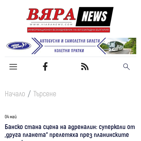
Начало
Търсене
04 май
Банско стана сцена на адреналин: суперколи от
„друга планета“ прелетяха през планинските