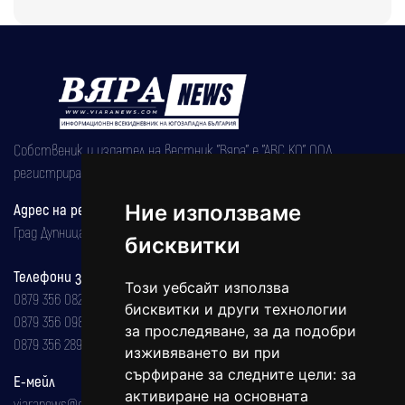
Собственик и издател на вестник "Вяра" е "АВС КО" ООД,
регистрирана на 08.05.2002 година.
Адрес на редакцията
Ние използваме
Град Дупница, ул.''Христо Ботев" 43
бисквитки
Телефони за реклама и абонаменти
Този уебсайт използва
0879 356 082
бисквитки и други технологии
0879 356 098
за проследяване, за да подобри
0879 356 289
изживяването ви при
сърфиране за следните цели:
за
Е-мейл
активиране на основната
viaranews@gmail.com