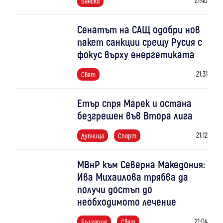
Банско
Сенатът на САЩ одобри нов
пакет санкции срещу Русия с
фокус върху енергетиката
21:31
Свят
Етър спря Марек и остана
безгрешен във Втора лига
21:12
Дупница
Спорт
МВнР към Северна Македония:
Ива Михаилова трябва да
получи достъп до
необходимото лечение
21:04
България
Свят