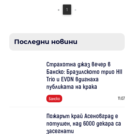
«
1
»
Последни новини
Страхотна джаз вечер в
Банско: Бразилското трио HII
Trio и EVDN вдигнаха
публиката на крака
11:07
Банско
Пожарът край Асеновград е
потушен, над 6000 декара са
засегнати