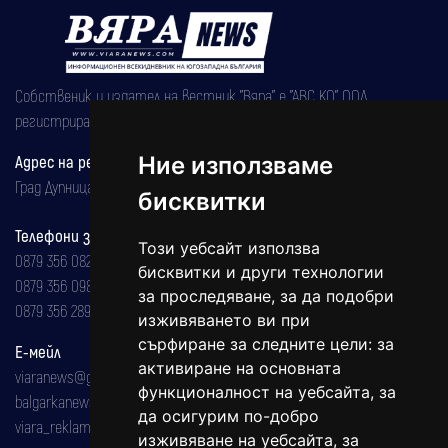
Собственик и издател на вестник "Вяра" е "АВС КО" ООД,
регистрирана на 08.05.2002 година.
Адрес на редакцията
Ние използваме
Град Дупница, ул.''Христо Ботев" 43
бисквитки
Телефони за реклама и абонаменти
Този уебсайт използва
0879 356 082
бисквитки и други технологии
0879 356 098
за проследяване, за да подобри
0879 356 289
изживяването ви при
сърфиране за следните цели:
за
Е-мейл
активиране на основната
viaranews@gmail.com
функционалност на уебсайта
,
за
balgarkanews@gmail.com
да осигурим по-добро
viara_reklama@mail.bg
изживяване на уебсайта
,
за