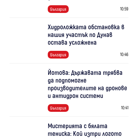
10:59
България
Хидроложката обстановка в
нашия участък по Дунав
остава усложнена
10:46
България
Йотова: Държавата трябва
да подпомогне
производителите на дронове
и антидрон системи
10:41
България
Мистерията с бялата
тениска: Кой изтри логото