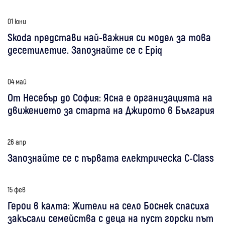
01 юни
Skoda представи най-важния си модел за това
десетилетие. Запознайте се с Epiq
04 май
От Несебър до София: Ясна е организацията на
движението за старта на Джирото в България
26 апр
Запознайте се с първата електрическа C-Class
15 фев
Герои в калта: Жители на село Боснек спасиха
закъсали семейства с деца на пуст горски път