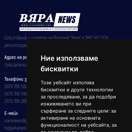
Собственик и издател на вестник "Вяра" е "АВС КО" ООД,
регистрирана на 08.05.2002 година.
Адрес на редакцията
Ние използваме
Град Дупница, ул.''Христо Ботев" 43
бисквитки
Телефони за реклама и абонаменти
Този уебсайт използва
0879 356 082
бисквитки и други технологии
0879 356 098
за проследяване, за да подобри
0879 356 289
изживяването ви при
сърфиране за следните цели:
за
Е-мейл
активиране на основната
viaranews@gmail.com
функционалност на уебсайта
,
за
balgarkanews@gmail.com