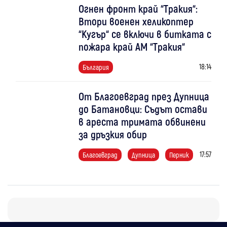
Огнен фронт край “Тракия“:
Втори военен хеликоптер
“Кугър“ се включи в битката с
пожара край АМ “Тракия“
18:14
България
От Благоевград през Дупница
до Батановци: Съдът остави
в ареста тримата обвинени
за дръзкия обир
17:57
Благоевград
Дупница
Перник